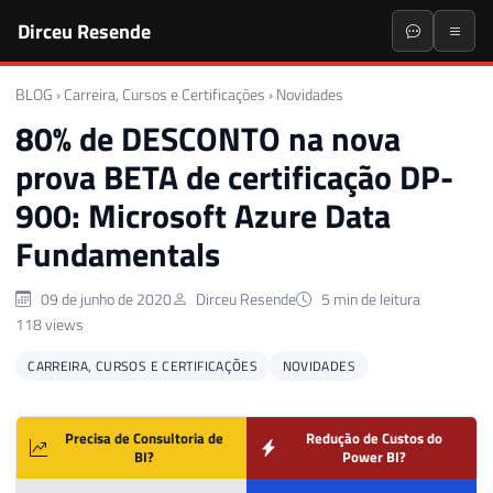
Dirceu Resende
BLOG
›
Carreira, Cursos e Certificações
›
Novidades
80% de DESCONTO na nova
prova BETA de certificação DP-
900: Microsoft Azure Data
Fundamentals
09 de junho de 2020
Dirceu Resende
5 min de leitura
118 views
CARREIRA, CURSOS E CERTIFICAÇÕES
NOVIDADES
Precisa de Consultoria de
Redução de Custos do
BI?
Power BI?