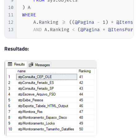
9
FROM
 sys
.
10
)
11
WHERE
12
    A
.
Ranking 
>=
(
(
@Pagina
-
1
)
*
@ItensP
13
AND
 A
.
Ranking 
<
(
@Pagina
*
@ItensPorP
Resultado: