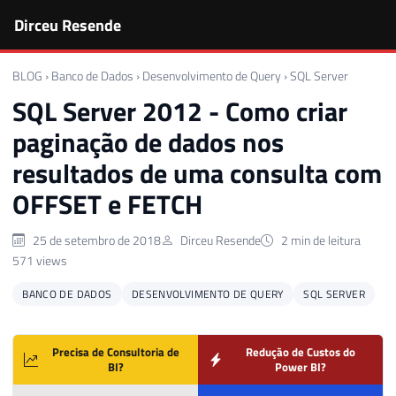
Dirceu Resende
BLOG
›
Banco de Dados
›
Desenvolvimento de Query
›
SQL Server
SQL Server 2012 - Como criar
paginação de dados nos
resultados de uma consulta com
OFFSET e FETCH
25 de setembro de 2018
Dirceu Resende
2 min de leitura
571 views
BANCO DE DADOS
DESENVOLVIMENTO DE QUERY
SQL SERVER
Precisa de Consultoria de
Redução de Custos do
BI?
Power BI?