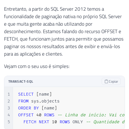
Entretanto, a partir do SQL Server 2012 temos a
funcionalidade de paginação nativa no próprio SQL Server
e que muita gente acaba não utilizando por
desconhecimento. Estamos falando do recurso OFFSET e
FETCH, que funcionam juntos para permitir que possamos
paginar os nossos resultados antes de exibir e enviá-los
para as aplicações e clientes.
Vejam com o seu uso é simples:
TRANSACT-SQL
Copiar
1
SELECT
[
name
]
2
FROM
 sys
.
3
ORDER
BY
[
name
]
4
OFFSET
40
ROWS
-- Linha de início: Vai com
5
FETCH
NEXT
10
ROWS
 ONLY 
-- Quantidade de