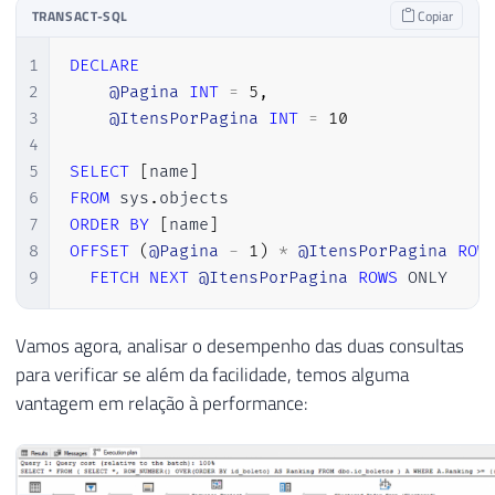
TRANSACT-SQL
Copiar
1
DECLARE
2
@Pagina
INT
=
5
,
3
@ItensPorPagina
INT
=
10
4
5
SELECT
[
name
]
6
FROM
 sys
.
7
ORDER
BY
[
name
]
8
OFFSET
(
@Pagina
-
1
)
*
@ItensPorPagina
ROW
9
FETCH
NEXT
@ItensPorPagina
ROWS
 ONLY
Vamos agora, analisar o desempenho das duas consultas
para verificar se além da facilidade, temos alguma
vantagem em relação à performance: