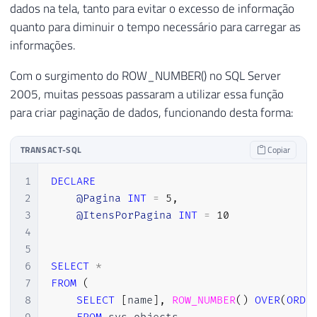
dados na tela, tanto para evitar o excesso de informação
quanto para diminuir o tempo necessário para carregar as
informações.
Com o surgimento do ROW_NUMBER() no SQL Server
2005, muitas pessoas passaram a utilizar essa função
para criar paginação de dados, funcionando desta forma:
TRANSACT-SQL
Copiar
1
DECLARE
2
@Pagina
INT
=
5
,
3
@ItensPorPagina
INT
=
10
4
5
6
SELECT
*
7
FROM
(
8
SELECT
[
name
]
,
ROW_NUMBER
(
)
OVER
(
ORDE