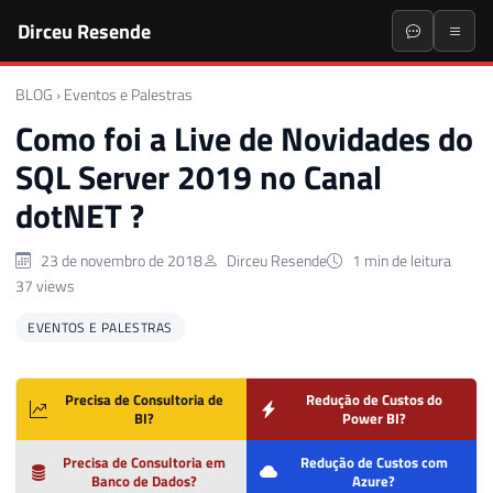
Dirceu Resende
BLOG
›
Eventos e Palestras
Como foi a Live de Novidades do
SQL Server 2019 no Canal
dotNET ?
23 de novembro de 2018
Dirceu Resende
1 min de leitura
37 views
EVENTOS E PALESTRAS
Precisa de Consultoria de
Redução de Custos do
BI?
Power BI?
Precisa de Consultoria em
Redução de Custos com
Banco de Dados?
Azure?