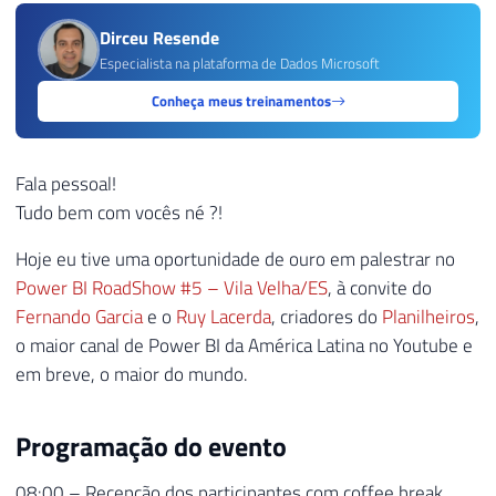
Dirceu Resende
Especialista na plataforma de Dados Microsoft
Conheça meus treinamentos
Fala pessoal!
Tudo bem com vocês né ?!
Hoje eu tive uma oportunidade de ouro em palestrar no
Power BI RoadShow #5 – Vila Velha/ES
, à convite do
Fernando Garcia
e o
Ruy Lacerda
, criadores do
Planilheiros
,
o maior canal de Power BI da América Latina no Youtube e
em breve, o maior do mundo.
Programação do evento
08:00 – Recepção dos participantes com coffee break