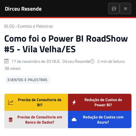
Dirceu Resende
BLOG
›
Eventos e Palestras
Como foi o Power BI RoadShow
#5 - Vila Velha/ES
17 de novembro de 2018
Dirceu Resende
2 min de leitura
38 views
EVENTOS E PALESTRAS
Precisa de Consultoria de
Redução de Custos do
BI?
Power BI?
Precisa de Consultoria em
Redução de Custos com
Banco de Dados?
Azure?