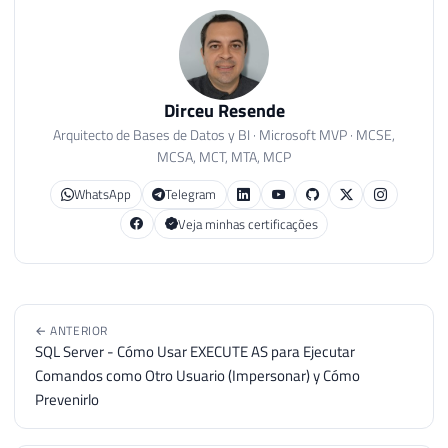
Dirceu Resende
Arquitecto de Bases de Datos y BI · Microsoft MVP · MCSE,
MCSA, MCT, MTA, MCP
WhatsApp
Telegram
Veja minhas certificações
← ANTERIOR
SQL Server - Cómo Usar EXECUTE AS para Ejecutar
Comandos como Otro Usuario (Impersonar) y Cómo
Prevenirlo
SIGUIENTE →
¿Cómo fue el Live de Novedades del SQL Server 2019 en el