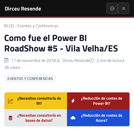
Dirceu Resende
BLOG
›
Eventos y Conferencias
Como fue el Power BI
RoadShow #5 - Vila Velha/ES
17 de noviembre de 2018
Dirceu Resende
2 min de lectura
36 views
EVENTOS Y CONFERENCIAS
¿Necesitas consultoría de
¿Reducción de costes de
BI?
Power BI?
¿Necesitas consultoría en
¿Reducción de costes de
bases de datos?
Azure?