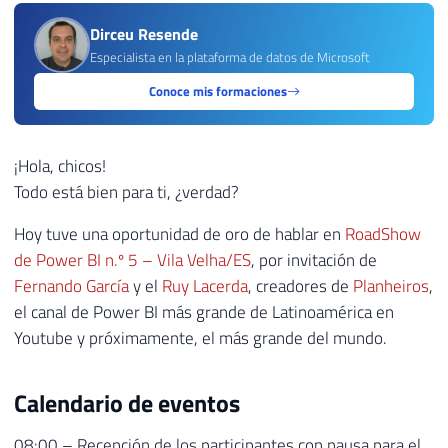
Dirceu Resende
Especialista en la plataforma de datos de Microsoft
Conoce mis formaciones
¡Hola, chicos!
Todo está bien para ti, ¿verdad?
Hoy tuve una oportunidad de oro de hablar en
RoadShow
de Power BI n.º 5 – Vila Velha/ES
, por invitación de
Fernando García
y el
Ruy Lacerda
, creadores de
Planheiros
,
el canal de Power BI más grande de Latinoamérica en
Youtube y próximamente, el más grande del mundo.
Calendario de eventos
08:00 – Recepción de los participantes con pausa para el