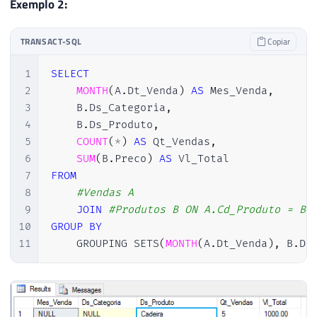
Exemplo 2:
TRANSACT-SQL
Copiar
1
SELECT
2
MONTH
(
A
.
Dt_Venda
)
AS
 Mes_Venda
,
3
    B
.
Ds_Categoria
,
4
    B
.
Ds_Produto
,
5
COUNT
(
*
)
AS
 Qt_Vendas
,
6
SUM
(
B
.
Preco
)
AS
7
FROM
8
#Vendas A
9
JOIN
#Produtos B ON A.Cd_Produto = B.
10
GROUP
BY
11
    GROUPING SETS
(
MONTH
(
A
.
Dt_Venda
)
,
 B
.
Ds