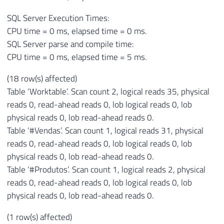
SQL Server Execution Times:
CPU time = 0 ms, elapsed time = 0 ms.
SQL Server parse and compile time:
CPU time = 0 ms, elapsed time = 5 ms.
(18 row(s) affected)
Table ‘Worktable’. Scan count 2, logical reads 35, physical
reads 0, read-ahead reads 0, lob logical reads 0, lob
physical reads 0, lob read-ahead reads 0.
Table ‘#Vendas’. Scan count 1, logical reads 31, physical
reads 0, read-ahead reads 0, lob logical reads 0, lob
physical reads 0, lob read-ahead reads 0.
Table ‘#Produtos’. Scan count 1, logical reads 2, physical
reads 0, read-ahead reads 0, lob logical reads 0, lob
physical reads 0, lob read-ahead reads 0.
(1 row(s) affected)