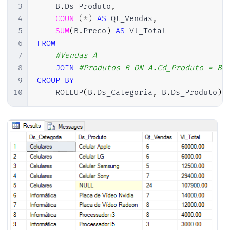
3
    B
.
Ds_Produto
,
4
COUNT
(
*
)
AS
 Qt_Vendas
,
5
SUM
(
B
.
Preco
)
AS
6
FROM
7
#Vendas A
8
JOIN
#Produtos B ON A.Cd_Produto = B.
9
GROUP
BY
10
    ROLLUP
(
B
.
Ds_Categoria
,
 B
.
Ds_Produto
)