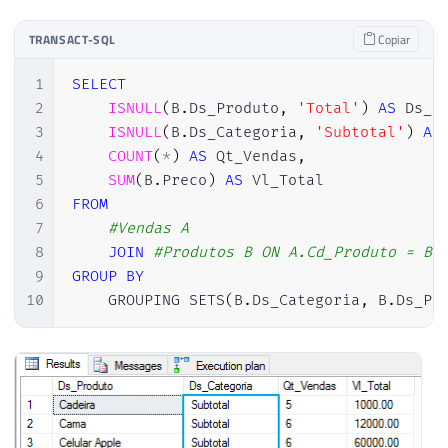
TRANSACT-SQL
Copiar
1
SELECT
2
ISNULL
(
B
.
Ds_Produto
,
'Total'
)
AS
 Ds_P
3
ISNULL
(
B
.
Ds_Categoria
,
'Subtotal'
)
AS
4
COUNT
(
*
)
AS
 Qt_Vendas
,
5
SUM
(
B
.
Preco
)
AS
6
FROM
7
#Vendas A
8
JOIN
#Produtos B ON A.Cd_Produto = B.
9
GROUP
BY
10
    GROUPING SETS
(
B
.
Ds_Categoria
,
 B
.
Ds_Pr