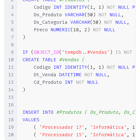
3
    Codigo 
INT
IDENTITY
(
1
,
1
)
NOT
NULL
PR
4
    Ds_Produto 
VARCHAR
(
50
)
NOT
NULL
,
5
    Ds_Categoria 
VARCHAR
(
50
)
NOT
NULL
,
6
    Preco 
NUMERIC
(
18
,
2
)
NOT
NULL
7
)
8
9
IF
(
OBJECT_ID
(
'tempdb..#Vendas'
)
IS
NOT
N
10
CREATE
TABLE
#Vendas (
11
    Codigo 
INT
IDENTITY
(
1
,
1
)
NOT
NULL
PR
12
    Dt_Venda 
DATETIME
NOT
NULL
,
13
    Cd_Produto 
INT
NOT
NULL
14
)
15
16
17
INSERT
INTO
#Produtos ( Ds_Produto, Ds_Ca
18
VALUES
19
(
'Processador i7'
,
'Informática'
,
15
20
(
'Processador i5'
,
'Informática'
,
10