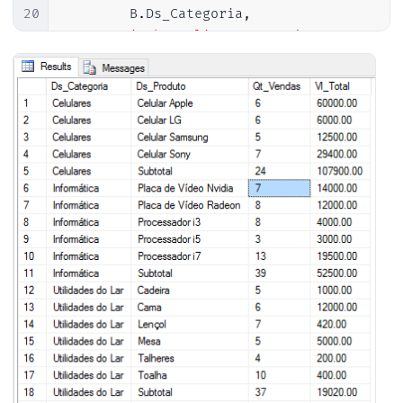
20
        B
.
Ds_Categoria
,
21
'Subtotal'
AS
 Ds_Produto
,
22
COUNT
(
*
)
AS
 Qt_Vendas
,
23
SUM
(
B
.
Preco
)
AS
 Vl_Total

24
FROM
25
#Vendas	A
26
JOIN
#Produtos B ON A.Cd_Produto 
27
GROUP
BY
28
        B
.
Ds_Categoria

29
30
UNION
ALL
31
32
SELECT
33
'Total'
AS
 Ds_Categoria
,
34
'Total'
AS
 Ds_Produto
,
35
COUNT
(
*
)
AS
 Qt_Vendas
,
36
SUM
(
B
.
Preco
)
AS
 Vl_Total

37
FROM
38
#Vendas	A