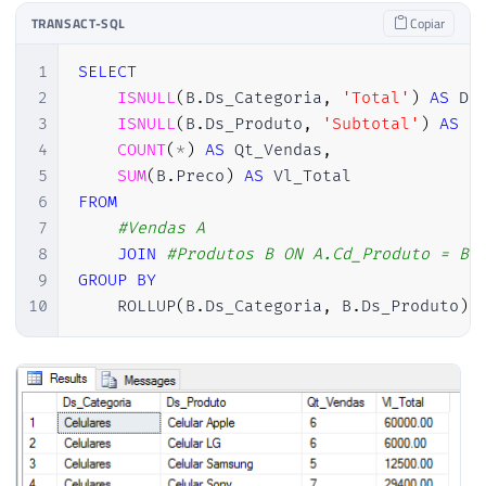
TRANSACT-SQL
Copiar
1
SELECT
2
ISNULL
(
B
.
Ds_Categoria
,
'Total'
)
AS
 Ds
3
ISNULL
(
B
.
Ds_Produto
,
'Subtotal'
)
AS
 D
4
COUNT
(
*
)
AS
 Qt_Vendas
,
5
SUM
(
B
.
Preco
)
AS
6
FROM
7
#Vendas A
8
JOIN
#Produtos B ON A.Cd_Produto = B.
9
GROUP
BY
10
    ROLLUP
(
B
.
Ds_Categoria
,
 B
.
Ds_Produto
)