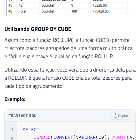
Utilizando GROUP BY CUBE
Assim como a função ROLLUP(), a função CUBE() permite
criar totalizadores agrupados de uma forma muito prática
e fácil e sua sintaxe é igual ao da função ROLLUP.
Utilizando essa função, você verá que a diferença dela para
a ROLLUP, é que a função CUBE cria os totalizadores para
cada tipo de agrupamento.
Exemplo:
TRANSACT-SQL
Copiar
1
SELECT
2
ISNULL
(
CONVERT
(
VARCHAR
(
10
)
,
MONTH
(
A
.
D