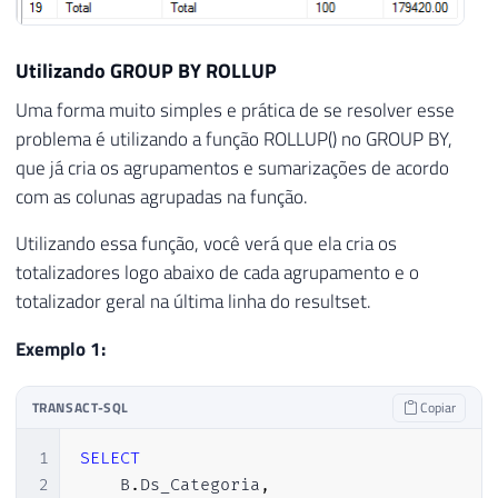
39
JOIN
#Produtos B ON A.Cd_Produto 
40
Utilizando GROUP BY ROLLUP
41
)
Uma forma muito simples e prática de se resolver esse
42
ORDER
BY
43
(
CASE
WHEN
 A
.
Ds_Categoria 
=
'Total'
T
problema é utilizando a função ROLLUP() no GROUP BY,
44
    A
.
Ds_Categoria
,
que já cria os agrupamentos e sumarizações de acordo
45
(
CASE
WHEN
 A
.
Ds_Produto 
=
'Subtotal'
com as colunas agrupadas na função.
46
    A
.
Ds_Produto
Utilizando essa função, você verá que ela cria os
totalizadores logo abaixo de cada agrupamento e o
totalizador geral na última linha do resultset.
Exemplo 1:
TRANSACT-SQL
Copiar
1
SELECT
2
    B
.
Ds_Categoria
,