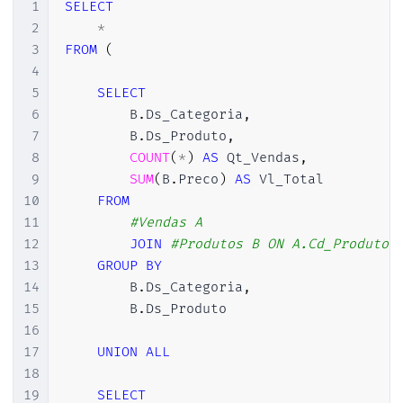
1
SELECT
2
*
3
FROM
(
4
5
SELECT
6
        B
.
Ds_Categoria
,
7
        B
.
Ds_Produto
,
8
COUNT
(
*
)
AS
 Qt_Vendas
,
9
SUM
(
B
.
Preco
)
AS
 Vl_Total

10
FROM
11
#Vendas	A
12
JOIN
#Produtos B ON A.Cd_Produto 
13
GROUP
BY
14
        B
.
Ds_Categoria
,
15
        B
.
Ds_Produto

16
17
UNION
ALL
18
19
SELECT