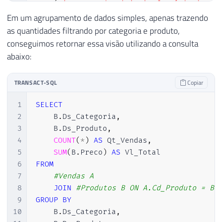
21
(
'Processador i3'
,
'Informática'
,
50
22
(
'Placa de Vídeo Nvidia'
,
'Informáti
Em um agrupamento de dados simples, apenas trazendo
23
(
'Placa de Vídeo Radeon'
,
'Informáti
as quantidades filtrando por categoria e produto,
24
(
'Celular Apple'
,
'Celulares'
,
10000
conseguimos retornar essa visão utilizando a consulta
25
(
'Celular Samsung'
,
'Celulares'
,
250
abaixo:
26
(
'Celular Sony'
,
'Celulares'
,
4200.0
27
(
'Celular LG'
,
'Celulares'
,
1000.00
TRANSACT-SQL
Copiar
28
(
'Cama'
,
'Utilidades do Lar'
,
2000.0
29
(
'Toalha'
,
'Utilidades do Lar'
,
40.0
1
SELECT
30
(
'Lençol'
,
'Utilidades do Lar'
,
60.0
2
    B
.
Ds_Categoria
,
31
(
'Cadeira'
,
'Utilidades do Lar'
,
200
3
    B
.
Ds_Produto
,
32
(
'Mesa'
,
'Utilidades do Lar'
,
1000.0
4
COUNT
(
*
)
AS
 Qt_Vendas
,
33
(
'Talheres'
,
'Utilidades do Lar'
,
50
5
SUM
(
B
.
Preco
)
AS
34
6
FROM
35
7
#Vendas A
36
8
JOIN
#Produtos B ON A.Cd_Produto = B.
37
DECLARE
@Contador
INT
=
1
,
@Total
INT
=
1
9
GROUP
BY
38
10
    B
.
Ds_Categoria
,
39
WHILE
(
@Contador
<=
@Total
)