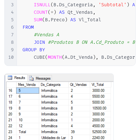
3
ISNULL
(
B
.
Ds_Categoria
,
'Subtotal'
)
AS
4
COUNT
(
*
)
AS
 Qt_Vendas
,
5
SUM
(
B
.
Preco
)
AS
6
FROM
7
#Vendas A
8
JOIN
#Produtos B ON A.Cd_Produto = B.
9
GROUP
BY
10
    CUBE
(
MONTH
(
A
.
Dt_Venda
)
,
 B
.
Ds_Categori