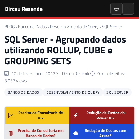
Dirceu Resende
BLOG
›
Banco de Dados
›
Desenvolvimento de Query
›
SQL Server
SQL Server - Agrupando dados
utilizando ROLLUP, CUBE e
GROUPING SETS
12 de fevereiro de 2017
Dirceu Resende
9 min de leitura
3.037 views
BANCO DE DADOS
DESENVOLVIMENTO DE QUERY
SQL SERVER
Precisa de Consultoria de
Redução de Custos do
BI?
Power BI?
Precisa de Consultoria em
Redução de Custos com
Banco de Dados?
Azure?