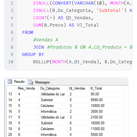
2
ISNULL
(
CONVERT
(
VARCHAR
(
10
)
,
MONTH
(
A
.
D
3
ISNULL
(
B
.
Ds_Categoria
,
'Subtotal'
)
AS
4
COUNT
(
*
)
AS
 Qt_Vendas
,
5
SUM
(
B
.
Preco
)
AS
6
FROM
7
#Vendas A
8
JOIN
#Produtos B ON A.Cd_Produto = B.
9
GROUP
BY
10
    ROLLUP
(
MONTH
(
A
.
Dt_Venda
)
,
 B
.
Ds_Catego