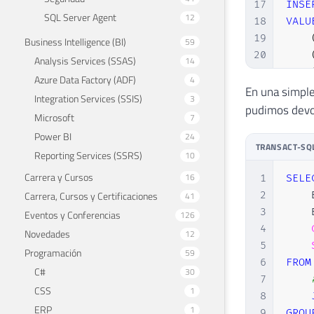
17
INSE
SQL Server Agent
12
18
VALU
19
Business Intelligence (BI)
59
20
Analysis Services (SSAS)
14
21
Azure Data Factory (ADF)
4
22
En una simple
Integration Services (SSIS)
3
23
pudimos devol
Microsoft
7
24
Power BI
24
25
TRANSACT-SQ
Reporting Services (SSRS)
10
26
27
Carrera y Cursos
16
1
SELE
28
Carrera, Cursos y Certificaciones
2
    
41
29
3
    
Eventos y Conferencias
126
30
4
Novedades
12
31
5
Programación
59
32
6
FROM
C#
30
33
7
CSS
1
34
8
35
ERP
1
9
GROU