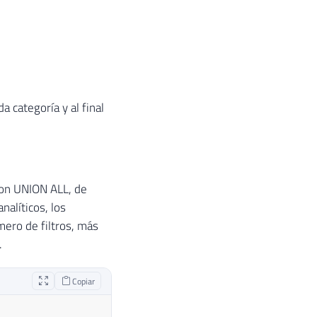
 categoría y al final
 con UNION ALL, de
alíticos, los
mero de filtros, más
.
Copiar