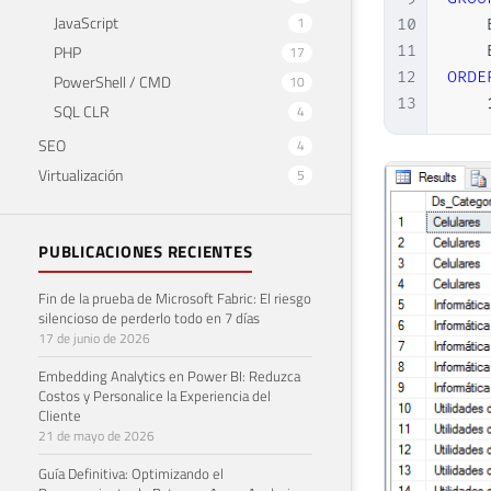
36
JavaScript
1
10
    
37
DECL
PHP
11
    
17
38
12
ORDE
PowerShell / CMD
10
39
WHIL
13
SQL CLR
4
40
BEGI
SEO
4
41
Virtualización
42
5
43
44
PUBLICACIONES RECIENTES
45
46
Fin de la prueba de Microsoft Fabric: El riesgo
47
silencioso de perderlo todo en 7 días
48
17 de junio de 2026
49
END
Embedding Analytics en Power BI: Reduzca
Costos y Personalice la Experiencia del
Cliente
21 de mayo de 2026
Guía Definitiva: Optimizando el