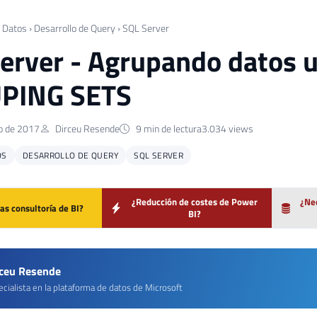
 Datos
›
Desarrollo de Query
›
SQL Server
erver - Agrupando datos 
PING SETS
o de 2017
Dirceu Resende
9 min de lectura
3.034 views
OS
DESARROLLO DE QUERY
SQL SERVER
¿Reducción de costes de Power
¿Nec
as consultoría de BI?
BI?
rceu Resende
cialista en la plataforma de datos de Microsoft