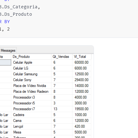
B
.
Ds_Categoria
,
ARE
@Contador
INT
=
1
,
@Total
INT
=
100
B
.
R
BY
E
(
@Contador
<=
@Total
)
1
,
2
N
INSERT
INTO
#Vendas ( Cd_Produto, Dt_Venda )
SELECT
(
SELECT
TOP
1
 Codigo 
FROM
#Produtos ORDER BY N
DATEADD
(
DAY
,
(
CAST
(
RAND
(
)
*
364
AS
INT
)
)
,
'201
SET
@Contador
+
=
1