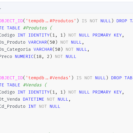
L
OBJECT_ID
(
'tempdb..#Produtos'
)
IS
NOT
NULL
)
DROP
T
TE
TABLE
#Produtos (
Codigo 
INT
IDENTITY
(
1
,
1
)
NOT
NULL
PRIMARY
KEY
,
Ds_Produto 
VARCHAR
(
50
)
NOT
NULL
,
Ds_Categoria 
VARCHAR
(
50
)
NOT
NULL
,
Preco 
NUMERIC
(
18
,
2
)
NOT
NULL
OBJECT_ID
(
'tempdb..#Vendas'
)
IS
NOT
NULL
)
DROP
TAB
TE
TABLE
#Vendas (
Codigo 
INT
IDENTITY
(
1
,
1
)
NOT
NULL
PRIMARY
KEY
,
Dt_Venda 
DATETIME
NOT
NULL
,
Cd_Produto 
INT
NOT
NULL