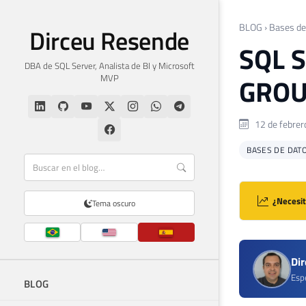
BLOG
›
Bases de
Dirceu Resende
SQL S
DBA de SQL Server, Analista de BI y Microsoft
MVP
GROU
12 de febrer
BASES DE DAT
¿Necesit
Tema oscuro
Di
Espe
BLOG