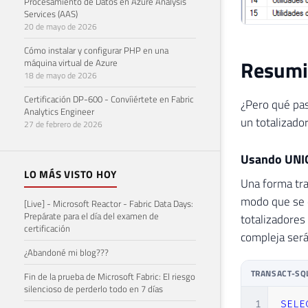
Procesamiento de Datos en Azure Analysis
Services (AAS)
20 de mayo de 2026
Cómo instalar y configurar PHP en una
Resumie
máquina virtual de Azure
18 de mayo de 2026
Certificación DP-600 - Convíiértete en Fabric
¿Pero qué pasa
Analytics Engineer
un totalizado
27 de febrero de 2026
Usando UNI
LO MÁS VISTO HOY
Una forma tra
modo que se d
[Live] - Microsoft Reactor - Fabric Data Days:
Prepárate para el día del examen de
totalizadores
certificación
compleja será
¿Abandoné mi blog???
TRANSACT-SQ
Fin de la prueba de Microsoft Fabric: El riesgo
silencioso de perderlo todo en 7 días
1
SELE