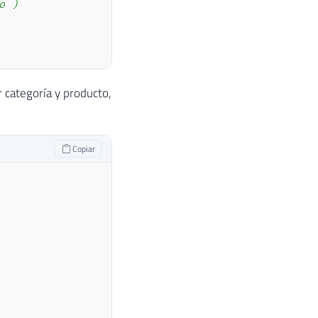
o )
)
,
 categoría y producto,
)
,
Copiar