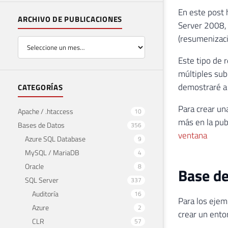
En este post 
ARCHIVO DE PUBLICACIONES
Server 2008, 
(resumenizac
Este tipo de 
múltiples sub
demostraré a 
CATEGORÍAS
Para crear un
Apache / .htaccess
10
más en la pub
Bases de Datos
356
ventana
Azure SQL Database
9
MySQL / MariaDB
4
Oracle
8
Base d
SQL Server
337
Auditoría
16
Para los ejem
Azure
2
crear un ento
CLR
57