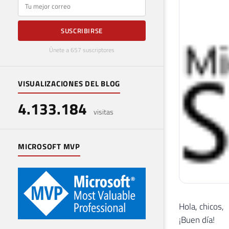
E-mail
SUSCRIBIRSE
Únete a 657 suscriptores
VISUALIZACIONES DEL BLOG
4.133.184
visitas
MICROSOFT MVP
Hola, chicos,
¡Buen día!