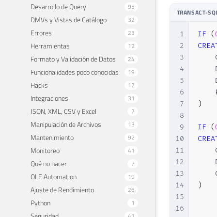
Desarrollo de Query
95
TRANSACT-SQ
DMVs y Vistas de Catálogo
32
Errores
23
1
IF
(
Herramientas
12
2
CREA
3
    
Formato y Validación de Datos
24
4
    
Funcionalidades poco conocidas
19
5
    
Hacks
17
6
    
Integraciones
31
7
)
JSON, XML, CSV y Excel
7
8
Manipulación de Archivos
13
9
IF
(
Mantenimiento
92
10
CREA
Monitoreo
41
11
    
12
    
Qué no hacer
7
13
    
OLE Automation
19
14
)
Ajuste de Rendimiento
26
15
Python
1
16
Seguridad
41