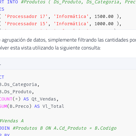
RT
INTO
#Produtos ( Ds_Produto, Ds_Categoria, Prec
ES
(
'Processador i7'
,
'Informática'
,
1500.00
)
,
(
'Processador i5'
,
'Informática'
,
1000.00
)
,
(
'Processador i3'
,
'Informática'
,
500.00
)
,
(
'Placa de Vídeo Nvidia'
,
'Informática'
,
2000.00
 agrupación de datos, simplemente filtrando las cantidades por
(
'Placa de Vídeo Radeon'
,
'Informática'
,
1500.00
ver esta vista utilizando la siguiente consulta:
(
'Celular Apple'
,
'Celulares'
,
10000.00
)
,
(
'Celular Samsung'
,
'Celulares'
,
2500.00
)
,
L
(
'Celular Sony'
,
'Celulares'
,
4200.00
)
,
(
'Celular LG'
,
'Celulares'
,
1000.00
)
,
CT
(
'Cama'
,
'Utilidades do Lar'
,
2000.00
)
,
B
.
Ds_Categoria
,
(
'Toalha'
,
'Utilidades do Lar'
,
40.00
)
,
B
.
Ds_Produto
,
(
'Lençol'
,
'Utilidades do Lar'
,
60.00
)
,
COUNT
(
*
)
AS
 Qt_Vendas
,
(
'Cadeira'
,
'Utilidades do Lar'
,
200.00
)
,
SUM
(
B
.
Preco
)
AS
(
'Mesa'
,
'Utilidades do Lar'
,
1000.00
)
,
(
'Talheres'
,
'Utilidades do Lar'
,
50.00
)
#Vendas A
JOIN
#Produtos B ON A.Cd_Produto = B.Codigo
P
BY