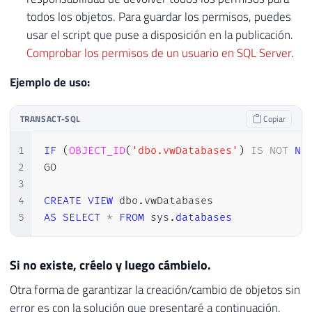
todos los objetos. Para guardar los permisos, puedes
usar el script que puse a disposición en la publicación.
Comprobar los permisos de un usuario en SQL Server
.
Ejemplo de uso:
TRANSACT-SQL
Copiar
1
IF
(
OBJECT_ID
(
'dbo.vwDatabases'
)
IS
NOT
NU
2
GO

3
4
CREATE
VIEW
 dbo
.
5
AS
SELECT
*
FROM
 sys
.
databases
Si no existe, créelo y luego cámbielo.
Otra forma de garantizar la creación/cambio de objetos sin
error es con la solución que presentaré a continuación,