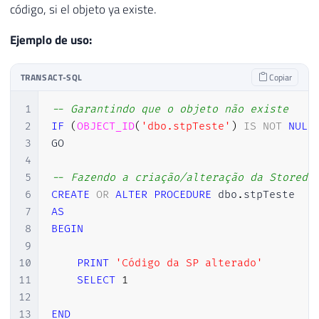
código, si el objeto ya existe.
Ejemplo de uso:
TRANSACT-SQL
Copiar
1
-- Garantindo que o objeto não existe
2
IF
(
OBJECT_ID
(
'dbo.stpTeste'
)
IS
NOT
NULL
3
GO

4
5
-- Fazendo a criação/alteração da Stored 
6
CREATE
OR
ALTER
PROCEDURE
 dbo
.
7
AS
8
BEGIN
9
10
PRINT
'Código da SP alterado'
11
SELECT
1
12
13
END