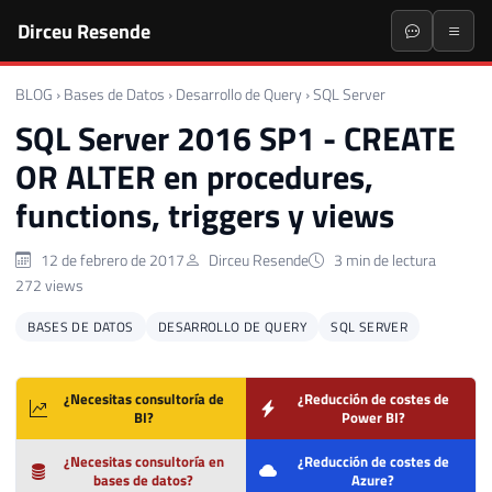
Dirceu Resende
BLOG
›
Bases de Datos
›
Desarrollo de Query
›
SQL Server
SQL Server 2016 SP1 - CREATE
OR ALTER en procedures,
functions, triggers y views
12 de febrero de 2017
Dirceu Resende
3 min de lectura
272 views
BASES DE DATOS
DESARROLLO DE QUERY
SQL SERVER
¿Necesitas consultoría de
¿Reducción de costes de
BI?
Power BI?
¿Necesitas consultoría en
¿Reducción de costes de
bases de datos?
Azure?