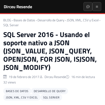
Dirceu Resende
BLOG
›
Bases de Datos
›
Desarrollo de Query
›
JSON, XML, CSV y Excel
›
SQL Server
SQL Server 2016 - Usando el
soporte nativo a JSON
(JSON_VALUE, JSON_QUERY,
OPENJSON, FOR JSON, ISJSON,
JSON_MODIFY)
19 de febrero de 2017
Dirceu Resende
16 min de lectura
32 views
BASES DE DATOS
DESARROLLO DE QUERY
JSON, XML, CSV Y EXCEL
SQL SERVER