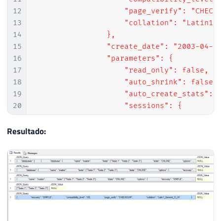
12
                    "page_verify": "CHECKS
13
                    "collation": "Latin1_G
14
                },

15
                "create_date": "2003-04-08
16
                "parameters": {

17
                    "read_only": false,

18
                    "auto_shrink": false,

19
                    "auto_create_stats": t
20
                    "sessions": {

21
                        "read_commited_sna
22
                        "ansi_nulls": fals
Resultado:
23
                        "ansi_warnings": f
24
                        "arithabort": fals
25
                    }

26
                },

27
                "user_access": "MULTI_USER
28
            }

29
        },
