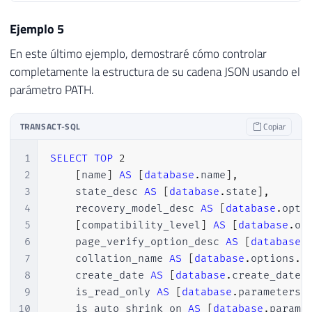
44
        "state": "ONLINE",

45
        "create_date": "2017-02-08T13:35:3
Ejemplo 5
46
        "valor_nulo": null

En este último ejemplo, demostraré cómo controlar
47
    }

completamente la estructura de su cadena JSON usando el
48
}
parámetro PATH.
TRANSACT-SQL
Copiar
1
SELECT
TOP
2
2
[
name
]
AS
[
database
.
name
]
,
3
    state_desc 
AS
[
database
.
state
]
,
4
    recovery_model_desc 
AS
[
database
.
opti
5
[
compatibility_level
]
AS
[
database
.
op
6
    page_verify_option_desc 
AS
[
database
.
7
    collation_name 
AS
[
database
.
options
.
c
8
    create_date 
AS
[
database
.
create_date
]
9
    is_read_only 
AS
[
database
.
parameters
.
10
    is_auto_shrink_on 
AS
[
database
.
parame