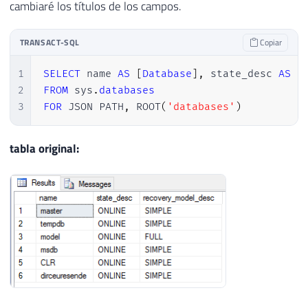
cambiaré los títulos de los campos.
26
    },

27
    {

28
        "name": "dirceuresende",

TRANSACT-SQL
Copiar
29
        "state_desc": "ONLINE",

30
        "recovery_model_desc": "SIMPLE"

1
SELECT
 name 
AS
[
Database
]
,
 state_desc 
AS
[
31
    }

2
FROM
 sys
.
databases
32
]
3
FOR
 JSON PATH
,
 ROOT
(
'databases'
)
tabla original: