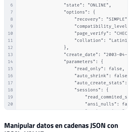
6
                "state": "ONLINE",

7
                "options": {

8
                    "recovery": "SIMPLE",

9
                    "compatibility_level":
10
                    "page_verify": "CHECKS
11
                    "collation": "Latin1_G
12
                },

13
                "create_date": "2003-04-08
14
                "parameters": {

15
                    "read_only": false,

16
                    "auto_shrink": false,

17
                    "auto_create_stats": t
18
                    "sessions": {

19
                        "read_commited_sna
20
                        "ansi_nulls": fals
21
                        "ansi_warnings": f
22
                        "arithabort": fals
Manipular datos en cadenas JSON con
23
                    }
