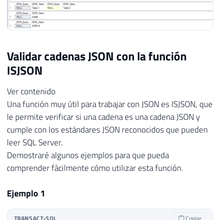
30
        {

31
            "database": {

32
                "name": "tempdb",

33
                "teste": ["Teste 1", "Test
34
                "state": "ONLINE",

Validar cadenas JSON con la función
35
                "options": {

ISJSON
36
                    "recovery": "SIMPLE",

37
                    "compatibility_level":
Ver contenido
38
                    "page_verify": "CHECKS
Una función muy útil para trabajar con JSON es ISJSON, que
39
                    "collation": "Latin1_G
le permite verificar si una cadena es una cadena JSON y
40
                },

cumple con los estándares JSON reconocidos que pueden
41
                "create_date": "2017-02-12
leer SQL Server.
42
                "parameters": {

Demostraré algunos ejemplos para que pueda
43
                    "read_only": false,

comprender fácilmente cómo utilizar esta función.
44
                    "auto_shrink": false,

45
                    "auto_create_stats": t
Ejemplo 1
46
                    "sessions": {

47
                        "read_commited_sna
48
                        "ansi_nulls": fals
TRANSACT-SQL
Copiar