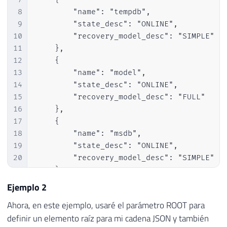
8
        "name": "tempdb",

9
        "state_desc": "ONLINE",

10
        "recovery_model_desc": "SIMPLE"

11
    },

12
    {

13
        "name": "model",

14
        "state_desc": "ONLINE",

15
        "recovery_model_desc": "FULL"

16
    },

17
    {

18
        "name": "msdb",

19
        "state_desc": "ONLINE",

20
        "recovery_model_desc": "SIMPLE"

21
    },

22
    {

Ejemplo 2
23
        "name": "CLR",

Ahora, en este ejemplo, usaré el parámetro ROOT para
24
        "state_desc": "ONLINE",

definir un elemento raíz para mi cadena JSON y también
25
        "recovery_model_desc": "SIMPLE"
