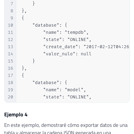
7
    }

8
},

9
{

10
    "database": {

11
        "name": "tempdb",

12
        "state": "ONLINE",

13
        "create_date": "2017-02-12T04:26:3
14
        "valor_nulo": null

15
    }

16
},

17
{

18
    "database": {

19
        "name": "model",

20
        "state": "ONLINE",

21
        "create_date": "2003-04-08T09:13:3
22
        "valor_nulo": null

Ejemplo 4
23
    }

En este ejemplo, demostraré cómo exportar datos de una
24
},

tabla y almacenar la cadena JSON generada en una
25
{
