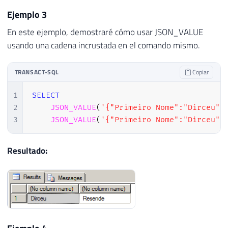
26
            "Situacao": "ONLINE",

Ejemplo 3
27
            "Recovery": "SIMPLE"

28
        },

En este ejemplo, demostraré cómo usar JSON_VALUE
29
        {

usando una cadena incrustada en el comando mismo.
30
            "Database Name": "dirceuresend
31
            "Situacao": "ONLINE",

TRANSACT-SQL
Copiar
32
            "Recovery": "SIMPLE"

33
        }

1
SELECT
34
    ]

2
JSON_VALUE
(
'{"Primeiro Nome":"Dirceu",
35
}'
3
JSON_VALUE
(
'{"Primeiro Nome":"Dirceu",
36
37
38
SELECT
Resultado:
39
JSON_VALUE
(
@stringJson
,
'$.databases[
40
JSON_VALUE
(
@stringJson
,
'$.databases[
41
42
JSON_VALUE
(
@stringJson
,
'$.databases[
43
JSON_VALUE
(
@stringJson
,
'$.databases[
44