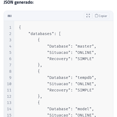
JSON generado:
INI
Copiar
1
{

2
    "databases": [

3
        {

4
            "Database": "master",

5
            "Situacao": "ONLINE",

6
            "Recovery": "SIMPLE"

7
        },

8
        {

9
            "Database": "tempdb",

10
            "Situacao": "ONLINE",

11
            "Recovery": "SIMPLE"

12
        },

13
        {

14
            "Database": "model",

15
            "Situacao": "ONLINE",
