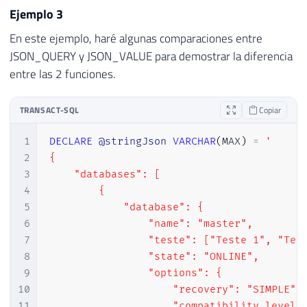
30
            "Database Name": "dirceuresend
Ejemplo 3
31
            "Situacao": "ONLINE",

En este ejemplo, haré algunas comparaciones entre
32
            "Recovery": "SIMPLE"

JSON_QUERY y JSON_VALUE para demostrar la diferencia
33
        }

entre las 2 funciones.
34
    ]

35
}'
36
TRANSACT-SQL
Copiar
37
SELECT
JSON_QUERY
(
@stringJson
,
'$.databas
38
SELECT
JSON_QUERY
(
@stringJson
,
'$.databas
1
DECLARE
@stringJson
VARCHAR
(
MAX
)
=
'

39
SELECT
JSON_QUERY
(
@stringJson
,
'$.databas
2
{

3
    "databases": [

4
        {

5
            "database": {

6
                "name": "master",

7
                "teste": ["Teste 1", "Test
8
                "state": "ONLINE",

9
                "options": {

10
                    "recovery": "SIMPLE",

11
                    "compatibility_level":