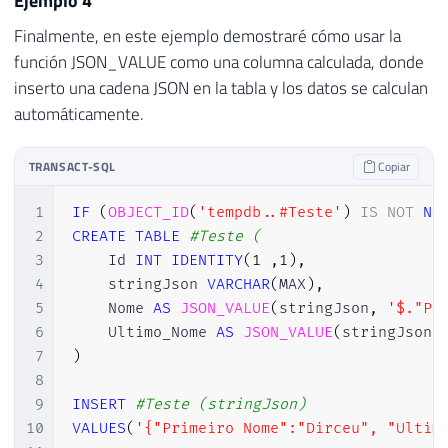
Ejemplo 4
45
JSON_VALUE
(
@stringJson
,
'$.databases[
Finalmente, en este ejemplo demostraré cómo usar la
46
JSON_VALUE
(
@stringJson
,
'$.databases[
función JSON_VALUE como una columna calculada, donde
47
48
JSON_VALUE
(
@stringJson
,
'$.databases[
inserto una cadena JSON en la tabla y los datos se calculan
49
JSON_VALUE
(
@stringJson
,
'$.databases[
automáticamente.
TRANSACT-SQL
Copiar
1
IF
(
OBJECT_ID
(
'tempdb..#Teste'
)
IS
NOT
NU
2
CREATE
TABLE
#Teste (
3
    Id 
INT
IDENTITY
(
1
,
1
)
,
4
    stringJson 
VARCHAR
(
MAX
)
,
5
    Nome 
AS
JSON_VALUE
(
stringJson
,
'$."Pr
6
    Ultimo_Nome 
AS
JSON_VALUE
(
stringJson
,
7
)
8
9
INSERT
#Teste (stringJson)
10
VALUES
(
'{"Primeiro Nome":"Dirceu", "Ultim