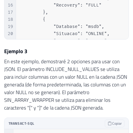
16
            "Recovery": "FULL"

17
        },

18
        {

19
            "Database": "msdb",

20
            "Situacao": "ONLINE",

21
            "Recovery": "SIMPLE"

22
        },

Ejemplo 3
23
        {

En este ejemplo, demostraré 2 opciones para usar con
24
            "Database": "CLR",

JSON. El parámetro INCLUDE_NULL_VALUES se utiliza
25
            "Situacao": "ONLINE",

para incluir columnas con un valor NULL en la cadena JSON
26
            "Recovery": "SIMPLE"

27
        },

generada (de forma predeterminada, las columnas con un
28
        {

valor NULL no se generan). El parámetro
29
            "Database": "dirceuresende",

SIN_ARRAY_WRAPPER se utiliza para eliminar los
30
            "Situacao": "ONLINE",

caracteres "[" y "]" de la cadena JSON generada.
31
            "Recovery": "SIMPLE"

32
        }

TRANSACT-SQL
Copiar
33
    ]
