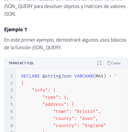
JSON_QUERY para devolver objetos y matrices de valores
JSON.
Ejemplo 1
En este primer ejemplo, demostraré algunos usos básicos
de la función JSON_QUERY.
TRANSACT-SQL
Copiar
1
DECLARE
@stringJson
VARCHAR
(
MAX
)
=
'

2
{

3
    "info": {

4
        "type": 1,

5
        "address": {

6
            "town": "Bristol",

7
            "county": "Avon",

8
            "country": "England"
