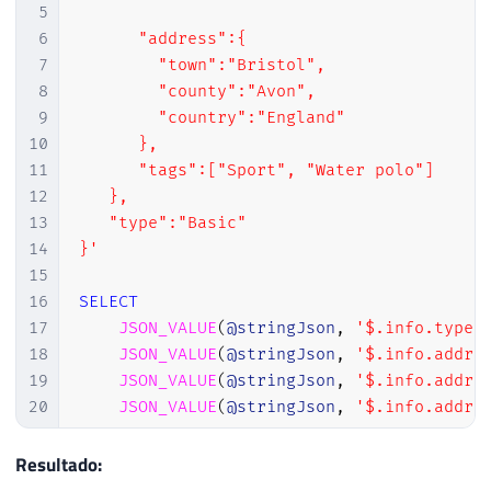
43
                    "sessions": {

5
44
                        "read_commited_sna
6
      "address":{  

45
                        "ansi_nulls": fals
7
        "town":"Bristol",

46
                        "ansi_warnings": f
8
        "county":"Avon",

47
                        "arithabort": fals
9
        "country":"England"

48
                    }

10
      },

49
                },

11
      "tags":["Sport", "Water polo"]

50
                "user_access": "MULTI_USER
12
   },

51
            }

13
   "type":"Basic"

52
        }

14
}'
53
    ]

15
54
}
16
SELECT
17
JSON_VALUE
(
@stringJson
,
'$.info.type'
18
JSON_VALUE
(
@stringJson
,
'$.info.addre
19
JSON_VALUE
(
@stringJson
,
'$.info.addre
20
JSON_VALUE
(
@stringJson
,
'$.info.addre
21
22
-- para retornar o array, utilize JSO
Resultado:
23
JSON_VALUE
(
@stringJson
,
'$.info.tags'