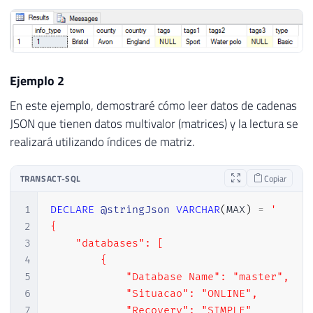
24
25
-- retornando os dados do array
26
JSON_VALUE
(
@stringJson
,
'$.info.tags[
27
JSON_VALUE
(
@stringJson
,
'$.info.tags[
Ejemplo 2
28
JSON_VALUE
(
@stringJson
,
'$.info.tags[
29
En este ejemplo, demostraré cómo leer datos de cadenas
30
JSON_VALUE
(
@stringJson
,
'$.type'
)
AS
JSON que tienen datos multivalor (matrices) y la lectura se
realizará utilizando índices de matriz.
TRANSACT-SQL
Copiar
1
DECLARE
@stringJson
VARCHAR
(
MAX
)
=
'

2
{

3
    "databases": [

4
        {

5
            "Database Name": "master",

6
            "Situacao": "ONLINE",

7
            "Recovery": "SIMPLE"
