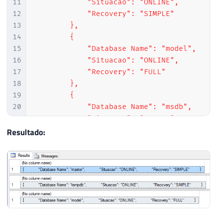
11
            "Situacao": "ONLINE",

12
            "Recovery": "SIMPLE"

13
        },

14
        {

15
            "Database Name": "model",

16
            "Situacao": "ONLINE",

17
            "Recovery": "FULL"

18
        },

19
        {

20
            "Database Name": "msdb",

21
            "Situacao": "ONLINE",

22
            "Recovery": "SIMPLE"

Resultado:
23
        },

24
        {

25
            "Database Name": "CLR",

26
            "Situacao": "ONLINE",

27
            "Recovery": "SIMPLE"

28
        },

29
        {
