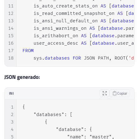
11
    is_auto_create_stats_on 
AS
[
database
.
12
    is_read_committed_snapshot_on 
AS
[
dat
13
    is_ansi_null_default_on 
AS
[
database
.
14
    is_ansi_warnings_on 
AS
[
database
.
para
15
    is_arithabort_on 
AS
[
database
.
paramet
16
    user_access_desc 
AS
[
database
.
user_ac
17
FROM
18
    sys
.
databases
FOR
 JSON PATH
,
 ROOT
(
'da
JSON generado:
INI
Copiar
1
{

2
    "databases": [

3
        {

4
            "database": {

5
                "name": "master",
