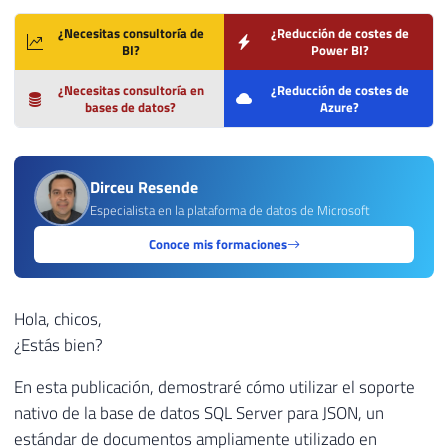
¿Necesitas consultoría de
¿Reducción de costes de
BI?
Power BI?
¿Necesitas consultoría en
¿Reducción de costes de
bases de datos?
Azure?
Dirceu Resende
Especialista en la plataforma de datos de Microsoft
Conoce mis formaciones
Hola, chicos,
¿Estás bien?
En esta publicación, demostraré cómo utilizar el soporte
nativo de la base de datos SQL Server para JSON, un
estándar de documentos ampliamente utilizado en