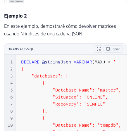
28
-- Retorna NULL, pois JSON_QUERY só f
29
-- Para retornar valores escalares, u
Ejemplo 2
30
JSON_QUERY
(
@stringJson
,
'$.info.type'
31
En este ejemplo, demostraré cómo devolver matrices
32
SELECT
usando N índices de una cadena JSON.
33
-- Retorna o array de valores da prop
34
JSON_QUERY
(
@stringJson
,
'$.info.tags'
TRANSACT-SQL
Copiar
1
DECLARE
@stringJson
VARCHAR
(
MAX
)
=
'

2
{

3
    "databases": [

4
        {

5
            "Database Name": "master",

6
            "Situacao": "ONLINE",

7
            "Recovery": "SIMPLE"

8
        },

9
        {

10
            "Database Name": "tempdb",
