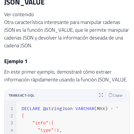
JSON_VALUE
24
                },

25
                "user_access": "MULTI_USER
Ver contenido
26
            }

Otra característica interesante para manipular cadenas
27
        },

JSON es la función JSON_VALUE, que le permite manipular
28
        {

29
            "database": {

cadenas JSON y devolver la información deseada de una
30
                "name": "tempdb",

cadena JSON.
31
                "state": "ONLINE",

32
                "options": {

Ejemplo 1
33
                    "recovery": "SIMPLE",

En este primer ejemplo, demostraré cómo extraer
34
                    "compatibility_level":
información rápidamente usando la función JSON_VALUE.
35
                    "page_verify": "CHECKS
36
                    "collation": "Latin1_G
37
                },

TRANSACT-SQL
Copiar
38
                "create_date": "2017-02-12
39
                "parameters": {

1
DECLARE
@stringJson
VARCHAR
(
MAX
)
=
'

40
                    "read_only": false,

2
{

41
                    "auto_shrink": false,

3
    "info":{  

42
                    "auto_create_stats": t
4
      "type":1,
