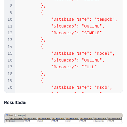
8
        },

9
        {

10
            "Database Name": "tempdb",

11
            "Situacao": "ONLINE",

12
            "Recovery": "SIMPLE"

13
        },

14
        {

15
            "Database Name": "model",

16
            "Situacao": "ONLINE",

17
            "Recovery": "FULL"

18
        },

19
        {

20
            "Database Name": "msdb",

21
            "Situacao": "ONLINE",

22
            "Recovery": "SIMPLE"

Resultado:
23
        },

24
        {

25
            "Database Name": "CLR",
