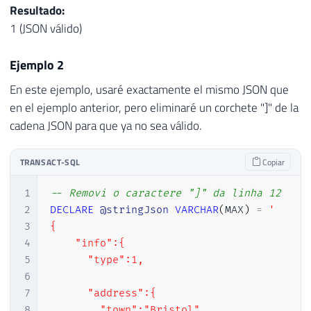
Resultado:
68
1 (JSON válido)
69
SELECT
70
JSON_QUERY
(
@stringJson
,
'$.databases[
Ejemplo 2
71
JSON_VALUE
(
@stringJson
,
'$.databases[
72
En este ejemplo, usaré exactamente el mismo JSON que
73
SELECT
en el ejemplo anterior, pero eliminaré un corchete "]" de la
74
JSON_QUERY
(
@stringJson
,
'$.databases[
cadena JSON para que ya no sea válido.
75
JSON_VALUE
(
@stringJson
,
'$.databases[
76
TRANSACT-SQL
Copiar
77
SELECT
78
JSON_QUERY
(
@stringJson
,
'$.databases[
1
-- Removi o caractere "]" da linha 12
79
JSON_VALUE
(
@stringJson
,
'$.databases[
2
DECLARE
@stringJson
VARCHAR
(
MAX
)
=
'

80
3
{

81
4
    "info":{  

82
-- Quando usar o JSON_VALUE para retornar
5
      "type":1,

83
SELECT
6
84
JSON_QUERY
(
@stringJson
,
'$.databases[
7
      "address":{  

85
JSON_VALUE
(
@stringJson
,
'$.databases[
8
        "town":"Bristol",
