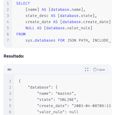
34
}
1
SELECT
2
[
name
]
AS
[
database
.
name
]
,
3
    state_desc 
AS
[
database
.
state
]
,
4
    create_date 
AS
[
database
.
create_date
]
,
5
NULL
AS
[
database
.
valor_nulo
]
6
FROM
7
    sys
.
databases
FOR
 JSON PATH
,
 INCLUDE_N
Resultado:
INI
Copiar
1
{

2
    "database": {

3
        "name": "master",

4
        "state": "ONLINE",

5
        "create_date": "2003-04-08T09:13:3
6
        "valor_nulo": null
