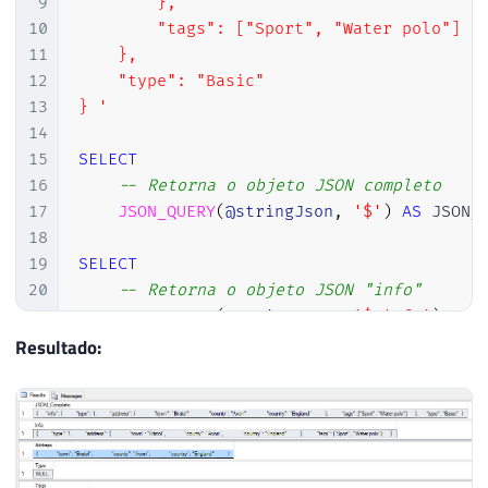
9
        },

10
        "tags": ["Sport", "Water polo"]

11
    },

12
    "type": "Basic"

13
} '
14
15
SELECT
16
-- Retorna o objeto JSON completo
17
JSON_QUERY
(
@stringJson
,
'$'
)
AS
 JSON_C
18
19
SELECT
20
-- Retorna o objeto JSON "info"
21
JSON_QUERY
(
@stringJson
,
'$.info'
)
AS
22
Resultado:
23
SELECT
24
-- Retorna o objeto JSON "address"
25
JSON_QUERY
(
@stringJson
,
'$.info.addre
26
27
SELECT