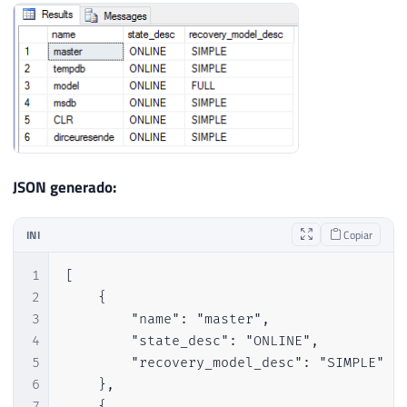
JSON generado:
INI
Copiar
1
[

2
    {

3
        "name": "master",

4
        "state_desc": "ONLINE",

5
        "recovery_model_desc": "SIMPLE"

6
    },

7
    {
