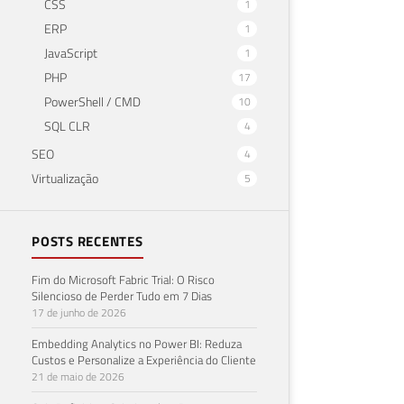
CSS
1
ERP
1
JavaScript
1
PHP
17
PowerShell / CMD
10
SQL CLR
4
SEO
4
Virtualização
5
POSTS RECENTES
Fim do Microsoft Fabric Trial: O Risco
Silencioso de Perder Tudo em 7 Dias
17 de junho de 2026
Embedding Analytics no Power BI: Reduza
Custos e Personalize a Experiência do Cliente
21 de maio de 2026