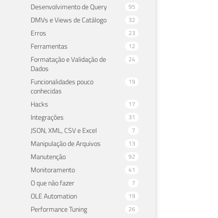
Desenvolvimento de Query
95
DMVs e Views de Catálogo
32
Erros
23
Ferramentas
12
Formatação e Validação de
24
Dados
Funcionalidades pouco
19
conhecidas
Hacks
17
Integrações
31
JSON, XML, CSV e Excel
7
Manipulação de Arquivos
13
Manutenção
92
Monitoramento
41
O que não fazer
7
OLE Automation
19
Performance Tuning
26