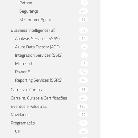
Python
1
Segurança
41
SQL Server Agent
12
Business Intelligence (BI)
59
Analysis Services (SSAS)
14
Azure Data Factory (ADF)
4
Integration Services (SSIS)
3
Microsoft
7
Power BI
24
Reporting Services (SSRS)
10
Carreira e Cursos
16
Carreira, Cursos e Certificações
41
Eventos e Palestras
126
Novidades
12
Programação
59
C#
30