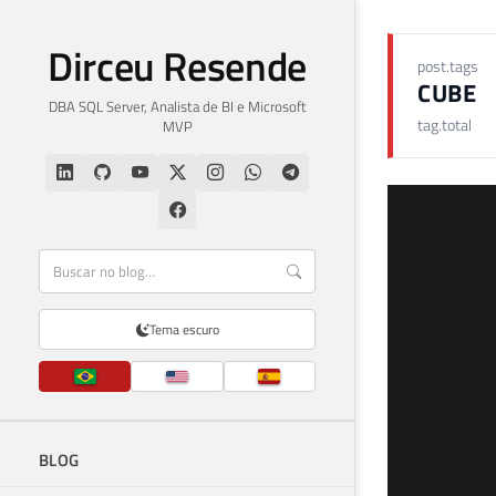
Dirceu Resende
post.tags
CUBE
DBA SQL Server, Analista de BI e Microsoft
tag.total
MVP
Tema escuro
BLOG