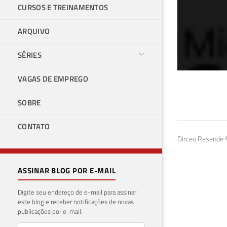
CURSOS E TREINAMENTOS
ARQUIVO
SÉRIES
VAGAS DE EMPREGO
SQL
SOBRE
GR
CONTATO
12 de f
Dirceu Resende ©
ASSINAR BLOG POR E-MAIL
Digite seu endereço de e-mail para assinar
este blog e receber notificações de novas
publicações por e-mail.