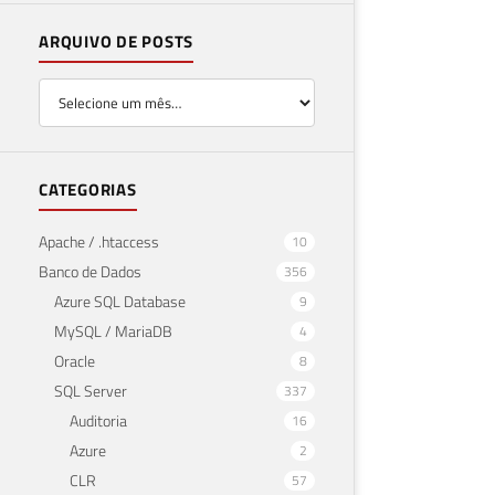
ARQUIVO DE POSTS
CATEGORIAS
Apache / .htaccess
10
Banco de Dados
356
Azure SQL Database
9
MySQL / MariaDB
4
Oracle
8
SQL Server
337
Auditoria
16
Azure
2
CLR
57