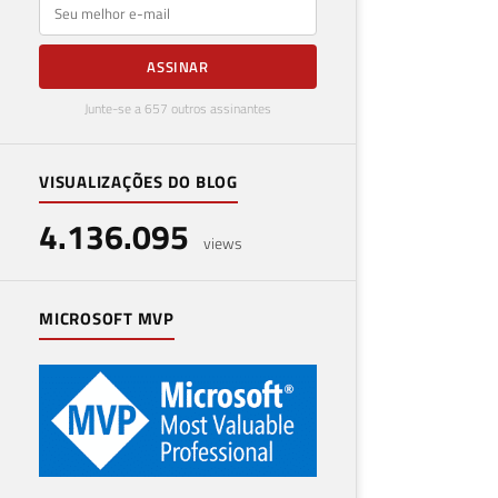
E-mail
ASSINAR
Junte-se a 657 outros assinantes
VISUALIZAÇÕES DO BLOG
4.136.095
views
MICROSOFT MVP