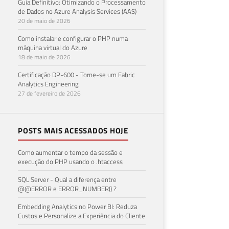
Guia Definitivo: Otimizando o Processamento
de Dados no Azure Analysis Services (AAS)
20 de maio de 2026
Como instalar e configurar o PHP numa
máquina virtual do Azure
18 de maio de 2026
Certificação DP-600 - Torne-se um Fabric
Analytics Engineering
27 de fevereiro de 2026
POSTS MAIS ACESSADOS HOJE
Como aumentar o tempo da sessão e
execução do PHP usando o .htaccess
SQL Server - Qual a diferença entre
@@ERROR e ERROR_NUMBER() ?
Embedding Analytics no Power BI: Reduza
Custos e Personalize a Experiência do Cliente