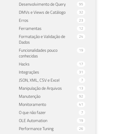
Desenvolvimento de Query
95
DMVs e Views de Catálogo
32
Erros
23
Ferramentas
12
Formatação e Validação de
24
Dados
Funcionalidades pouco
19
conhecidas
Hacks
17
Integrações
31
JSON, XML, CSV e Excel
7
Manipulação de Arquivos
13
Manutenção
92
Monitoramento
41
O que não fazer
7
OLE Automation
19
Performance Tuning
26