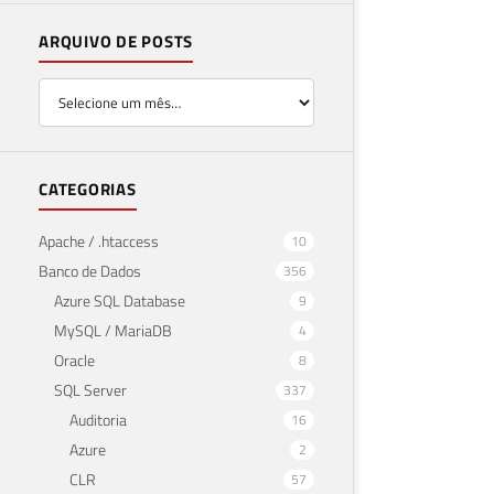
ARQUIVO DE POSTS
CATEGORIAS
Apache / .htaccess
10
Banco de Dados
356
Azure SQL Database
9
MySQL / MariaDB
4
Oracle
8
SQL Server
337
Auditoria
16
Azure
2
CLR
57