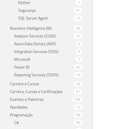
Python
1
Segurança
41
SQL Server Agent
12
Business Intelligence (BI)
59
Analysis Services (SSAS)
14
Azure Data Factory (ADF)
4
Integration Services (SSIS)
3
Microsoft
7
Power BI
24
Reporting Services (SSRS)
10
Carreira e Cursos
16
Carreira, Cursos e Certificações
41
Eventos e Palestras
126
Novidades
12
Programação
59
C#
30