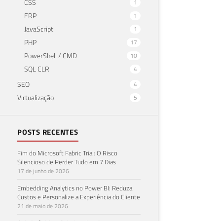
CSS
1
ERP
1
JavaScript
1
PHP
17
PowerShell / CMD
10
SQL CLR
4
SEO
4
Virtualização
5
POSTS RECENTES
Fim do Microsoft Fabric Trial: O Risco
Silencioso de Perder Tudo em 7 Dias
17 de junho de 2026
Embedding Analytics no Power BI: Reduza
Custos e Personalize a Experiência do Cliente
21 de maio de 2026