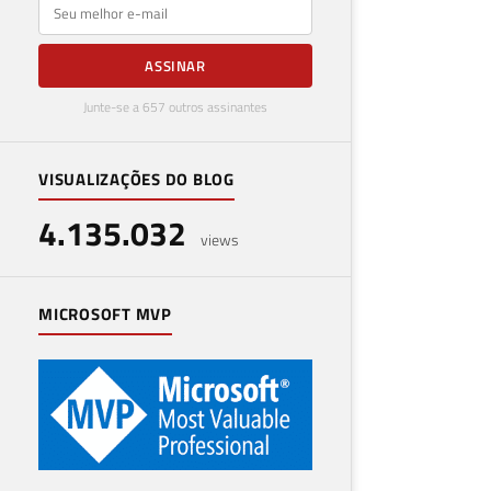
E-mail
ASSINAR
Junte-se a 657 outros assinantes
VISUALIZAÇÕES DO BLOG
4.135.032
views
MICROSOFT MVP