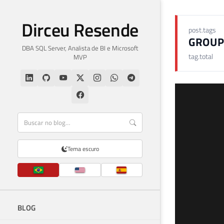
Dirceu Resende
post.tags
GROUP
DBA SQL Server, Analista de BI e Microsoft
tag.total
MVP
Tema escuro
BLOG