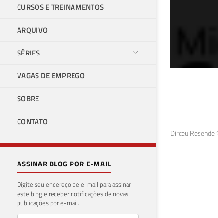
CURSOS E TREINAMENTOS
ARQUIVO
SÉRIES
VAGAS DE EMPREGO
SQL
SOBRE
GR
CONTATO
12 de f
Dirceu Resende ©
ASSINAR BLOG POR E-MAIL
Digite seu endereço de e-mail para assinar
este blog e receber notificações de novas
publicações por e-mail.