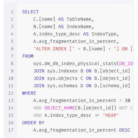
1
SELECT
2
    C
.
[
name
]
AS
 TableName
,
3
    B
.
[
name
]
AS
 IndexName
,
4
    A
.
index_type_desc 
AS
 IndexType
,
5
    A
.
avg_fragmentation_in_percent
,
6
'ALTER INDEX ['
+
 B
.
[
name
]
+
'] ON ['
7
FROM
8
    sys
.
dm_db_index_physical_stats
(
DB_ID
(
9
JOIN
 sys
.
indexes B 
ON
 B
.
[
object_id
]
=
10
JOIN
 sys
.
objects C 
ON
 B
.
[
object_id
]
=
11
JOIN
 sys
.
schemas D 
ON
 D
.
[
schema_id
]
=
12
WHERE
13
    A
.
avg_fragmentation_in_percent 
>
30
14
AND
OBJECT_NAME
(
B
.
[
object_id
]
)
NOT
LI
15
AND
 A
.
index_type_desc 
!=
'HEAP'
16
ORDER
BY
17
    A
.
avg_fragmentation_in_percent 
DESC