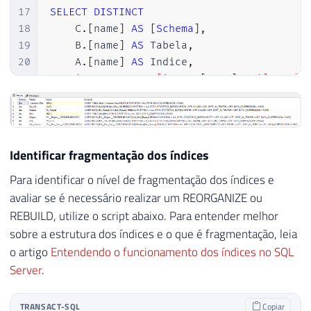
17
SELECT
DISTINCT
18
    C
.
[
name
]
AS
[
Schema
]
,
19
    B
.
[
name
]
AS
 Tabela
,
20
    A
.
[
name
]
AS
 Indice
,
21
'ALTER INDEX ['
+
 A
.
[
name
]
+
'] ON ['
22
FROM
23
    sys
.
indexes                  A

24
INNER
JOIN
 sys
.
tables
        B   
ON
 A
25
INNER
JOIN
 sys
.
schemas       C   
ON
 B
Identificar fragmentação dos índices
26
INNER
JOIN
 sys
.
partitions    D   
ON
 A
Para identificar o nível de fragmentação dos índices e
27
WHERE
28
    D
.
data_compression_desc 
=
'NONE'
avaliar se é necessário realizar um REORGANIZE ou
29
AND
 D
.
index_id 
<>
0
REBUILD, utilize o script abaixo. Para entender melhor
30
AND
 A
.
[
type
]
IN
(
1
,
2
)
-- CLUSTERED e
sobre a estrutura dos índices e o que é fragmentação, leia
31
AND
 B
.
[
type
]
=
'U'
o artigo
Entendendo o funcionamento dos índices no SQL
32
ORDER
BY
Server
.
33
    Tabela
,
34
    Indice
TRANSACT-SQL
Copiar