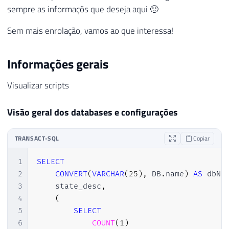
sempre as informaçõs que deseja aqui 🙂
Sem mais enrolação, vamos ao que interessa!
Informações gerais
Visualizar scripts
Visão geral dos databases e configurações
TRANSACT-SQL
Copiar
1
SELECT
2
CONVERT
(
VARCHAR
(
25
)
,
 DB
.
name
)
AS
 dbNa
3
    state_desc
,
4
(
5
SELECT
6
COUNT
(
1
)