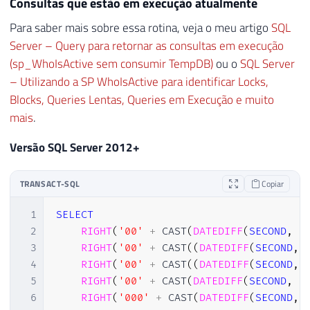
Consultas que estão em execução atualmente
26
            sys
.
master_files

Para saber mais sobre essa rotina, veja o meu artigo
SQL
27
WHERE
Server – Query para retornar as consultas em execução
28
DB_NAME
(
database_id
)
=
 DB
.
name
(sp_WhoIsActive sem consumir TempDB)
ou o
SQL Server
29
AND
 type_desc 
=
'log'
– Utilizando a SP WhoIsActive para identificar Locks,
30
)
AS
 LogFiles
,
31
(
Blocks, Queries Lentas, Queries em Execução e muito
32
SELECT
mais
.
33
SUM
(
(
 size 
*
8
)
/
1024
)
Versão SQL Server 2012+
34
FROM
35
            sys
.
master_files

36
WHERE
TRANSACT-SQL
Copiar
37
DB_NAME
(
database_id
)
=
 DB
.
name
38
AND
 type_desc 
=
'log'
1
SELECT
39
)
AS
[
Log MB
]
,
2
RIGHT
(
'00'
+
 CAST
(
DATEDIFF
(
SECOND
,
C
40
    recovery_model_desc 
AS
[
Recovery mode
3
RIGHT
(
'00'
+
 CAST
(
(
DATEDIFF
(
SECOND
,
41
CASE
[
compatibility_level
]
4
RIGHT
(
'00'
+
 CAST
(
(
DATEDIFF
(
SECOND
,
42
WHEN
60
THEN
'60 (SQL Server 6.0)
5
RIGHT
(
'00'
+
 CAST
(
DATEDIFF
(
SECOND
,
C
43
WHEN
65
THEN
'65 (SQL Server 6.5)
6
RIGHT
(
'000'
+
 CAST
(
DATEDIFF
(
SECOND
,