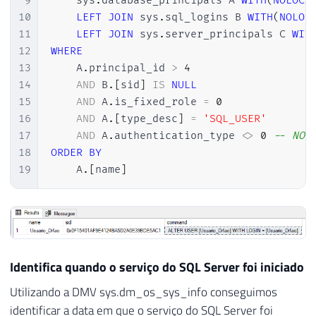
9
    sys
.
database_principals A 
WITH
(
NOLOCK
10
LEFT
JOIN
 sys
.
sql_logins B 
WITH
(
NOLOC
11
LEFT
JOIN
 sys
.
server_principals C 
WIT
12
WHERE
13
    A
.
principal_id 
>
4
14
AND
 B
.
[
sid
]
IS
NULL
15
AND
 A
.
is_fixed_role 
=
0
16
AND
 A
.
[
type_desc
]
=
'SQL_USER'
17
AND
 A
.
authentication_type 
<>
0
-- NON
18
ORDER
BY
19
    A
.
[
name
]
Identifica quando o serviço do SQL Server foi iniciado
Utilizando a DMV sys.dm_os_sys_info conseguimos
identificar a data em que o serviço do SQL Server foi