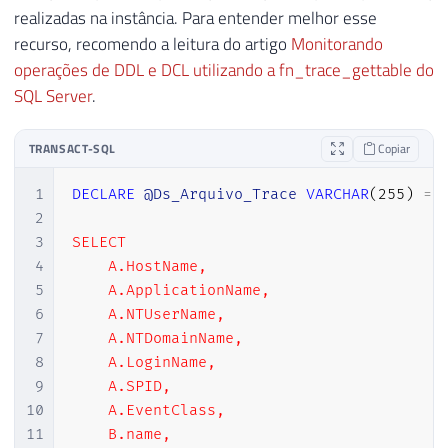
realizadas na instância. Para entender melhor esse
recurso, recomendo a leitura do artigo
Monitorando
operações de DDL e DCL utilizando a fn_trace_gettable do
SQL Server
.
TRANSACT-SQL
Copiar
1
DECLARE
@Ds_Arquivo_Trace
VARCHAR
(
255
)
=
2
3
SELECT

4
    A.HostName,

5
    A.ApplicationName,

6
    A.NTUserName,

7
    A.NTDomainName,

8
    A.LoginName,

9
    A.SPID,

10
    A.EventClass,

11
    B.name,
