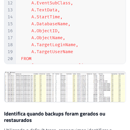
12
    A.EventSubClass,

13
    A.TextData,

14
    A.StartTime,

15
    A.DatabaseName,

16
    A.ObjectID,

17
    A.ObjectName,

18
    A.TargetLoginName,

19
    A.TargetUserName

20
FROM

21
    [fn_trace_gettable](@Ds_Arquivo_Trace,
22
    JOIN master.sys.trace_events B ON A.Ev
23
WHERE

24
    A.EventClass IN ( 164, 46, 47, 108, 11
25
    AND A.StartTime >= GETDATE()-7

26
    AND A.LoginName NOT IN ( '
NT AUTHORIT
27
    AND A.LoginName NOT LIKE '
%
SQLTELEMET
Identifica quando backups foram gerados ou
28
    AND A.DatabaseName <> '
tempdb
'

restaurados
29
    AND NOT (B.name LIKE '
Object:
%
' AND A.
30
    AND A.ObjectName <> '
telemetry_xevent