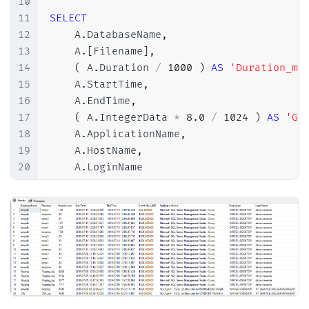
10
11
SELECT
12
    A
.
DatabaseName
,
13
    A
.
[
Filename
]
,
14
(
 A
.
Duration 
/
1000
)
AS
'Duration_ms
15
    A
.
StartTime
,
16
    A
.
EndTime
,
17
(
 A
.
IntegerData 
*
8.0
/
1024
)
AS
'Gr
18
    A
.
ApplicationName
,
19
    A
.
HostName
,
20
    A
.
21
FROM
22
    ::fn_trace_gettable
(
@Nm_Arquivo_Trace
23
WHERE
24
    A
.
EventClass 
>=
92
25
AND
 A
.
EventClass 
<=
95
26
AND
 A
.
ServerName 
=
 @
@servername
27
ORDER
BY
28
    A
.
StartTime 
DESC