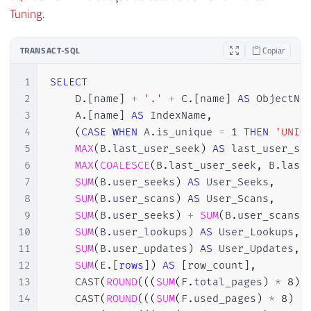
Tuning
.
TRANSACT-SQL
Copiar
1
SELECT
2
    D
.
[
name
]
+
'.'
+
 C
.
[
name
]
AS
 ObjectNa
3
    A
.
[
name
]
AS
 IndexName
,
4
(
CASE
WHEN
 A
.
is_unique 
=
1
THEN
'UNIQ
5
MAX
(
B
.
last_user_seek
)
AS
 last_user_se
6
MAX
(
COALESCE
(
B
.
last_user_seek
,
 B
.
last
7
SUM
(
B
.
user_seeks
)
AS
 User_Seeks
,
8
SUM
(
B
.
user_scans
)
AS
 User_Scans
,
9
SUM
(
B
.
user_seeks
)
+
SUM
(
B
.
user_scans
)
10
SUM
(
B
.
user_lookups
)
AS
 User_Lookups
,
11
SUM
(
B
.
user_updates
)
AS
 User_Updates
,
12
SUM
(
E
.
[
rows
]
)
AS
[
row_count
]
,
13
    CAST
(
ROUND
(
(
(
SUM
(
F
.
total_pages
)
*
8
)
14
    CAST
(
ROUND
(
(
(
SUM
(
F
.
used_pages
)
*
8
)
/