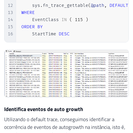
12
    sys
.
fn_trace_gettable
(
@path
,
DEFAULT
)
13
WHERE
14
    EventClass 
IN
(
115
)
15
ORDER
BY
16
    StartTime 
DESC
Identifica eventos de auto growth
Utilizando o default trace, conseguimos identificar a
ocorrência de eventos de autogrowth na instância, isto é,