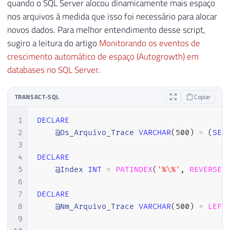
quando o SQL Server alocou dinamicamente mais espaço
nos arquivos à medida que isso foi necessário para alocar
novos dados. Para melhor entendimento desse script,
sugiro a leitura do artigo
Monitorando os eventos de
crescimento automático de espaço (Autogrowth) em
databases no SQL Server
.
TRANSACT-SQL
Copiar
1
DECLARE
2
@Ds_Arquivo_Trace
VARCHAR
(
500
)
=
(
SEL
3
4
DECLARE
5
@Index
INT
=
PATINDEX
(
'%\%'
,
REVERSE
(
6
7
DECLARE
8
@Nm_Arquivo_Trace
VARCHAR
(
500
)
=
LEFT
9