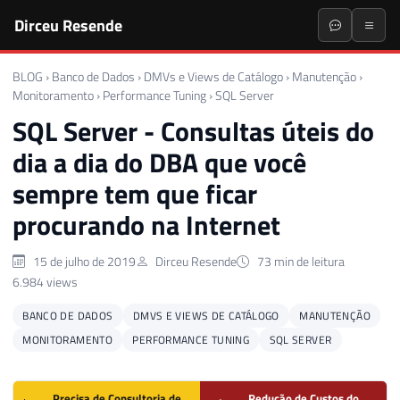
Dirceu Resende
BLOG
›
Banco de Dados
›
DMVs e Views de Catálogo
›
Manutenção
›
Monitoramento
›
Performance Tuning
›
SQL Server
SQL Server - Consultas úteis do
dia a dia do DBA que você
sempre tem que ficar
procurando na Internet
15 de julho de 2019
Dirceu Resende
73 min de leitura
6.984 views
BANCO DE DADOS
DMVS E VIEWS DE CATÁLOGO
MANUTENÇÃO
MONITORAMENTO
PERFORMANCE TUNING
SQL SERVER
Precisa de Consultoria de
Redução de Custos do