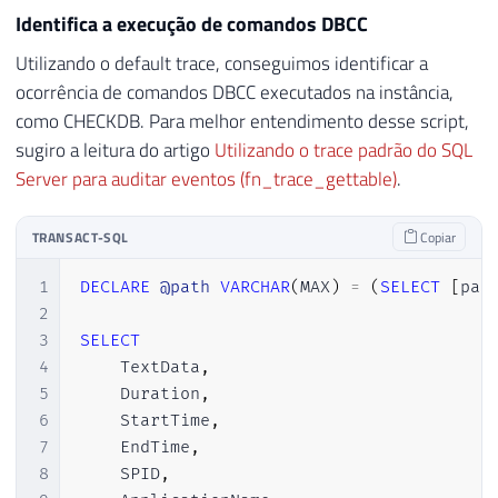
Identifica a execução de comandos DBCC
Utilizando o default trace, conseguimos identificar a
ocorrência de comandos DBCC executados na instância,
como CHECKDB. Para melhor entendimento desse script,
sugiro a leitura do artigo
Utilizando o trace padrão do SQL
Server para auditar eventos (fn_trace_gettable)
.
TRANSACT-SQL
Copiar
1
DECLARE
@path
VARCHAR
(
MAX
)
=
(
SELECT
[
pat
2
3
SELECT
4
    TextData
,
5
    Duration
,
6
    StartTime
,
7
    EndTime
,
8
    SPID
,