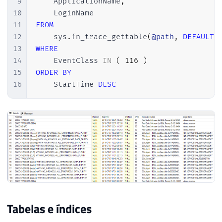
9
    ApplicationName
,
10
11
FROM
12
    sys
.
fn_trace_gettable
(
@path
,
DEFAULT
)
13
WHERE
14
    EventClass 
IN
(
116
)
15
ORDER
BY
16
    StartTime 
DESC
Tabelas e índices