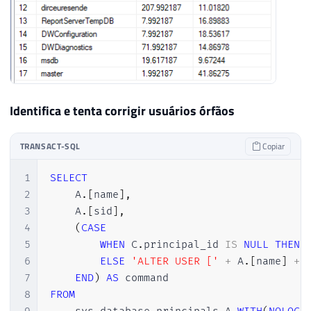
94
            blocking_session_id 
!=
0
95
GROUP
BY
96
            blocking_session_id

97
)
 G 
ON
 A
.
session_id 
=
 G
.
blocking_sess
98
OUTER
APPLY
 sys
.
dm_exec_sql_text
(
COA
99
OUTER
APPLY
 sys
.
dm_exec_query_plan
(
B
Identifica e tenta corrigir usuários órfãos
100
LEFT
JOIN
 sys
.
dm_resource_governor_w
101
WHERE
102
    A
.
session_id 
>
50
TRANSACT-SQL
Copiar
103
AND
 A
.
session_id 
<>
 @
@SPID
104
AND
(
A
.
[
status
]
!=
'sleeping'
OR
(
A
.
1
SELECT
2
    A
.
[
name
]
,
3
    A
.
[
sid
]
,
4
(
CASE
5
WHEN
 C
.
principal_id 
IS
NULL
THEN
6
ELSE
'ALTER USER ['
+
 A
.
[
name
]
+
7
END
)
AS
8
FROM