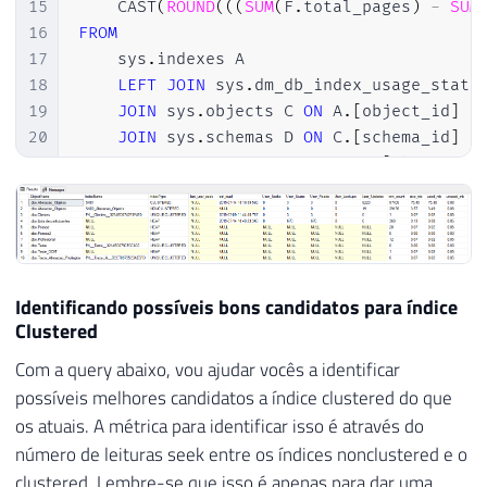
15
    CAST
(
ROUND
(
(
(
SUM
(
F
.
total_pages
)
-
SUM
16
FROM
17
    sys
.
indexes A

18
LEFT
JOIN
 sys
.
dm_db_index_usage_stats
19
JOIN
 sys
.
objects C 
ON
 A
.
[
object_id
]
=
20
JOIN
 sys
.
schemas D 
ON
 C
.
[
schema_id
]
=
21
JOIN
 sys
.
partitions E 
ON
 A
.
[
object_id
22
JOIN
 sys
.
allocation_units F 
ON
 E
.
[
par
23
WHERE
24
    C
.
is_ms_shipped 
=
0
25
GROUP
BY
26
    D
.
[
name
]
+
'.'
+
 C
.
[
name
]
,
Identificando possíveis bons candidatos para índice
27
    A
.
[
name
]
,
Clustered
28
(
CASE
WHEN
 A
.
is_unique 
=
1
THEN
'UNIQ
Com a query abaixo, vou ajudar vocês a identificar
29
ORDER
BY
possíveis melhores candidatos a índice clustered do que
30
1
,
2
os atuais. A métrica para identificar isso é através do
número de leituras seek entre os índices nonclustered e o
clustered. Lembre-se que isso é apenas para dar uma