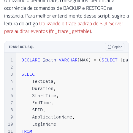
Utilizando o default trace, conseguimos identificar a
31
    AND NOT (A.ApplicationName LIKE '
Red 
ocorrência de comandos de BACKUP e RESTORE na
32
ORDER
BY
instância. Para melhor entendimento desse script, sugiro a
33
    StartTime 
DESC
leitura do artigo
Utilizando o trace padrão do SQL Server
para auditar eventos (fn_trace_gettable)
.
TRANSACT-SQL
Copiar
1
DECLARE
@path
VARCHAR
(
MAX
)
=
(
SELECT
[
pat
2
3
SELECT
4
    TextData
,
5
    Duration
,
6
    StartTime
,
7
    EndTime
,
8
    SPID
,
9
    ApplicationName
,
10
11
FROM