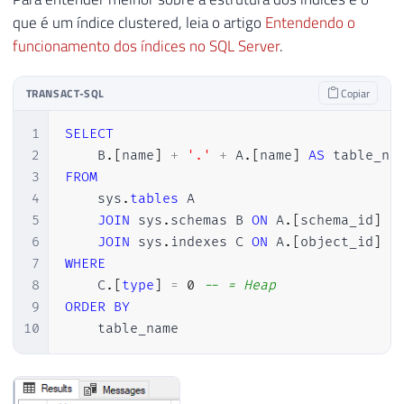
que é um índice clustered, leia o artigo
Entendendo o
funcionamento dos índices no SQL Server
.
TRANSACT-SQL
Copiar
1
SELECT
2
    B
.
[
name
]
+
'.'
+
 A
.
[
name
]
AS
3
FROM
4
    sys
.
tables
 A

5
JOIN
 sys
.
schemas B 
ON
 A
.
[
schema_id
]
=
6
JOIN
 sys
.
indexes C 
ON
 A
.
[
object_id
]
=
7
WHERE
8
    C
.
[
type
]
=
0
-- = Heap 
9
ORDER
BY
10
    table_name