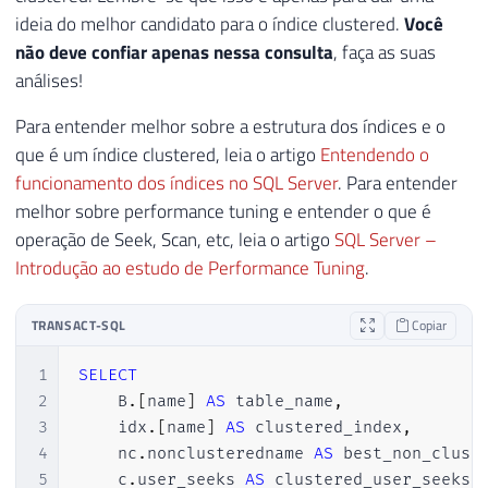
ideia do melhor candidato para o índice clustered.
Você
não deve confiar apenas nessa consulta
, faça as suas
análises!
Para entender melhor sobre a estrutura dos índices e o
que é um índice clustered, leia o artigo
Entendendo o
funcionamento dos índices no SQL Server
. Para entender
melhor sobre performance tuning e entender o que é
operação de Seek, Scan, etc, leia o artigo
SQL Server –
Introdução ao estudo de Performance Tuning
.
TRANSACT-SQL
Copiar
1
SELECT
2
    B
.
[
name
]
AS
 table_name
,
3
    idx
.
[
name
]
AS
 clustered_index
,
4
    nc
.
nonclusteredname 
AS
 best_non_clust
5
    c
.
user_seeks 
AS
 clustered_user_seeks
,