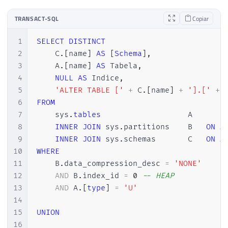
TRANSACT-SQL
Copiar
1
SELECT
DISTINCT
2
    C
.
[
name
]
AS
[
Schema
]
,
3
    A
.
[
name
]
AS
 Tabela
,
4
NULL
AS
 Indice
,
5
'ALTER TABLE ['
+
 C
.
[
name
]
+
'].['
+
 
6
FROM
7
    sys
.
tables
                   A

8
INNER
JOIN
 sys
.
partitions    B   
ON
 A
9
INNER
JOIN
 sys
.
schemas       C   
ON
 A
10
WHERE
11
    B
.
data_compression_desc 
=
'NONE'
12
AND
 B
.
index_id 
=
0
-- HEAP
13
AND
 A
.
[
type
]
=
'U'
14
15
UNION
16