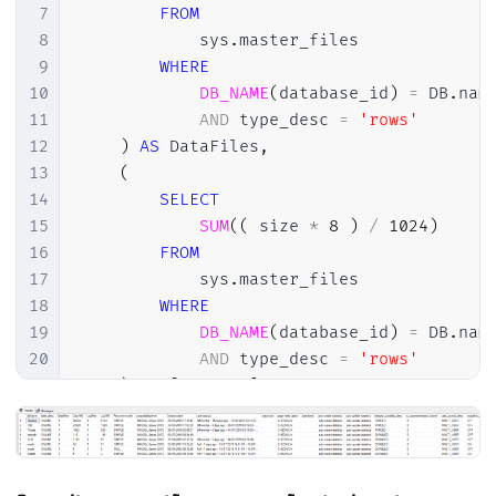
7
FROM
8
            sys
.
master_files

9
WHERE
10
DB_NAME
(
database_id
)
=
 DB
.
name
11
AND
 type_desc 
=
'rows'
12
)
AS
 DataFiles
,
13
(
14
SELECT
15
SUM
(
(
 size 
*
8
)
/
1024
)
16
FROM
17
            sys
.
master_files

18
WHERE
19
DB_NAME
(
database_id
)
=
 DB
.
name
20
AND
 type_desc 
=
'rows'
21
)
AS
[
Data
 MB
]
,
22
(
23
SELECT
24
COUNT
(
1
)
25
FROM