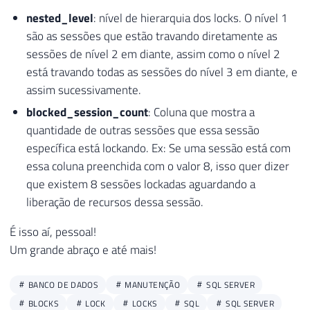
54
)
nested_level
: nível de hierarquia dos locks. O nível 1
55
)
+
CHAR
(
10
)
+
'--?>'
AS
 XML
)
AS
são as sessões que estão travando diretamente as
56
        CAST
(
'<?query --'
+
CHAR
(
10
)
+
 X
sessões de nível 2 em diante, assim como o nível 2
57
        A
.
total_elapsed_time
,
está travando todas as sessões do nível 3 em diante, e
58
        A
.
[
deadlock_priority
]
,
assim sucessivamente.
59
(
CASE
 B
.
transaction_isolation_lev
60
WHEN
0
THEN
'Unspecified'
blocked_session_count
: Coluna que mostra a
61
WHEN
1
THEN
'ReadUncommitted
quantidade de outras sessões que essa sessão
62
WHEN
2
THEN
'ReadCommitted'
específica está lockando. Ex: Se uma sessão está com
63
WHEN
3
THEN
'Repeatable'
essa coluna preenchida com o valor 8, isso quer dizer
64
WHEN
4
THEN
'Serializable'
que existem 8 sessões lockadas aguardando a
65
WHEN
5
THEN
'Snapshot'
liberação de recursos dessa sessão.
66
END
)
AS
 transaction_isolation_le
67
        A
.
last_request_start_time
,
É isso aí, pessoal!
68
        A
.
login_name
,
Um grande abraço e até mais!
69
        A
.
nt_user_name
,
70
        A
.
original_login_name
,
BANCO DE DADOS
MANUTENÇÃO
SQL SERVER
71
        A
.
[
host_name
]
,
BLOCKS
LOCK
LOCKS
SQL
SQL SERVER
72
(
CASE
WHEN
 D
.
name 
IS
NOT
NULL
TH