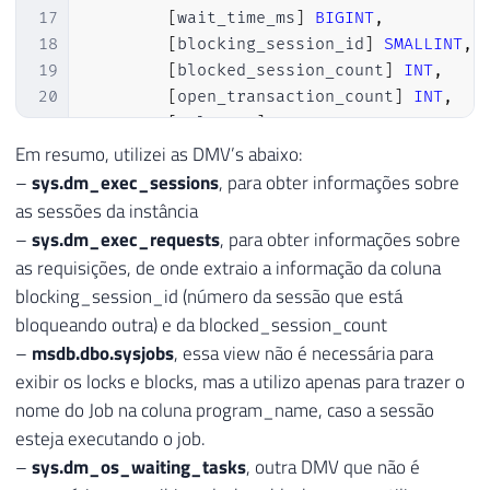
17
[
wait_time_ms
]
BIGINT
,
18
[
blocking_session_id
]
SMALLINT
,
19
[
blocked_session_count
]
INT
,
20
[
open_transaction_count
]
INT
,
21
[
sql_text
]
 XML
,
22
[
sql_command
]
 XML
,
Em resumo, utilizei as DMV’s abaixo:
23
[
total_elapsed_time
]
INT
,
–
sys.dm_exec_sessions
, para obter informações sobre
24
[
deadlock_priority
]
INT
,
as sessões da instância
25
[
transaction_isolation_level
]
VA
–
sys.dm_exec_requests
, para obter informações sobre
26
[
last_request_start_time
]
DATETI
as requisições, de onde extraio a informação da coluna
27
[
login_name
]
 NVARCHAR
(
128
)
,
blocking_session_id (número da sessão que está
28
[
nt_user_name
]
 NVARCHAR
(
128
)
,
bloqueando outra) e da blocked_session_count
29
[
original_login_name
]
 NVARCHAR
(
1
–
msdb.dbo.sysjobs
, essa view não é necessária para
30
[
host_name
]
 NVARCHAR
(
128
)
,
exibir os locks e blocks, mas a utilizo apenas para trazer o
31
[
program_name
]
 NVARCHAR
(
128
)
nome do Job na coluna program_name, caso a sessão
32
)
esteja executando o job.
33
–
sys.dm_os_waiting_tasks
, outra DMV que não é
34
INSERT
INTO
@Monitoramento_Locks