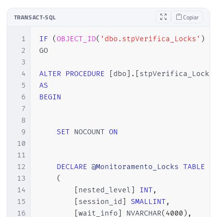
TRANSACT-SQL
Copiar
1
IF
(
OBJECT_ID
(
'dbo.stpVerifica_Locks'
)
I
2
GO

3
4
ALTER
PROCEDURE
[
dbo
]
.
[
stpVerifica_Locks
5
AS
6
BEGIN
7
8
9
SET
 NOCOUNT 
ON
10
11
12
DECLARE
@Monitoramento_Locks
TABLE
13
(
14
[
nested_level
]
INT
,
15
[
session_id
]
SMALLINT
,
16
[
wait_info
]
 NVARCHAR
(
4000
)
,