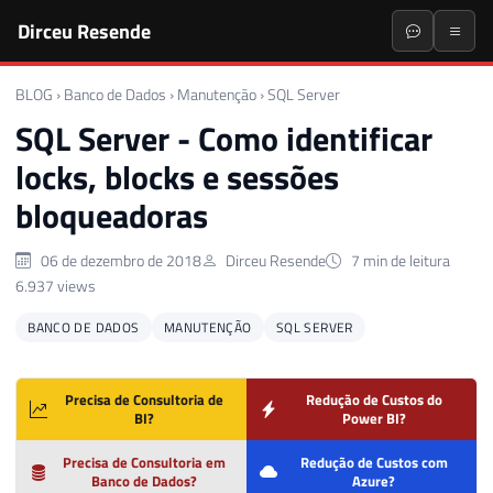
Dirceu Resende
BLOG
›
Banco de Dados
›
Manutenção
›
SQL Server
SQL Server - Como identificar
locks, blocks e sessões
bloqueadoras
06 de dezembro de 2018
Dirceu Resende
7 min de leitura
6.937 views
BANCO DE DADOS
MANUTENÇÃO
SQL SERVER
Precisa de Consultoria de
Redução de Custos do
BI?
Power BI?
Precisa de Consultoria em
Redução de Custos com
Banco de Dados?
Azure?