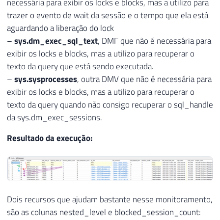
35
SELECT
necessária para exibir os locks e blocks, mas a utilizo para
36
NULL
AS
 nested_level
,
trazer o evento de wait da sessão e o tempo que ela está
37
        A
.
session_id 
AS
 session_id
,
aguardando a liberação do lock
38
'('
+
 CAST
(
COALESCE
(
E
.
wait_durat
–
sys.dm_exec_sql_text
, DMF que não é necessária para
39
WHEN
COALESCE
(
E
.
wait_type
,
 B
exibir os locks e blocks, mas a utilizo para recuperar o
40
WHEN
COALESCE
(
E
.
wait_type
,
 B
texto da query que está sendo executada.
41
ELSE
''
–
sys.sysprocesses
, outra DMV que não é necessária para
42
END
)
,
''
)
AS
 wait_info
,
exibir os locks e blocks, mas a utilizo para recuperar o
43
COALESCE
(
E
.
wait_duration_ms
,
 B
.
w
texto da query quando não consigo recuperar o sql_handle
44
NULLIF
(
B
.
blocking_session_id
,
0
)
da sys.dm_exec_sessions.
45
COALESCE
(
F
.
blocked_session_count
46
        A
.
open_transaction_count
,
Resultado da execução:
47
        CAST
(
'<?query --'
+
CHAR
(
10
)
+
(
48
SELECT
TOP
1
SUBSTRING
(
X
.
[
text
]
,
49
50
51
Dois recursos que ajudam bastante nesse monitoramento,
52
são as colunas nested_level e blocked_session_count:
53