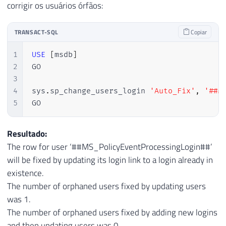
corrigir os usuários órfãos:
TRANSACT-SQL
Copiar
1
USE
[
msdb
]
2
GO

3
4
sys
.
sp_change_users_login 
'Auto_Fix'
,
'##M
5
GO
Resultado:
The row for user ‘##MS_PolicyEventProcessingLogin##’
will be fixed by updating its login link to a login already in
existence.
The number of orphaned users fixed by updating users
was 1.
The number of orphaned users fixed by adding new logins
and then updating users was 0.