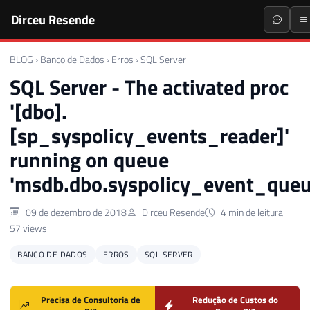
Dirceu Resende
BLOG
›
Banco de Dados
›
Erros
›
SQL Server
SQL Server - The activated proc
'[dbo].
[sp_syspolicy_events_reader]'
running on queue
'msdb.dbo.syspolicy_event_queu
09 de dezembro de 2018
Dirceu Resende
4 min de leitura
57 views
BANCO DE DADOS
ERROS
SQL SERVER
Precisa de Consultoria de
Redução de Custos do