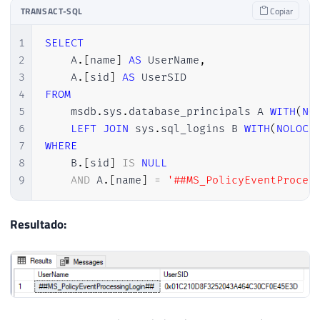
TRANSACT-SQL
Copiar
1
SELECT
2
    A
.
[
name
]
AS
 UserName
,
3
    A
.
[
sid
]
AS
4
FROM
5
    msdb
.
sys
.
database_principals A 
WITH
(
NO
6
LEFT
JOIN
 sys
.
sql_logins B 
WITH
(
NOLOCK
7
WHERE
8
    B
.
[
sid
]
IS
NULL
9
AND
 A
.
[
name
]
=
'##MS_PolicyEventProces
Resultado: