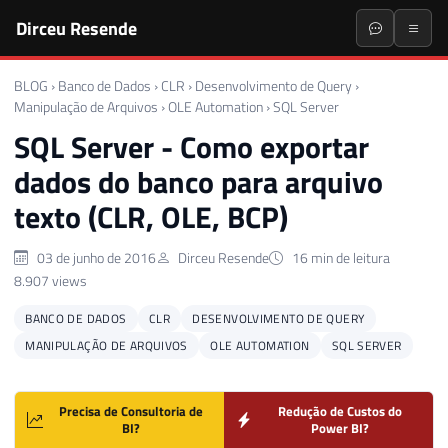
Dirceu Resende
BLOG
›
Banco de Dados
›
CLR
›
Desenvolvimento de Query
›
Manipulação de Arquivos
›
OLE Automation
›
SQL Server
SQL Server - Como exportar
dados do banco para arquivo
texto (CLR, OLE, BCP)
03 de junho de 2016
Dirceu Resende
16 min de leitura
8.907 views
BANCO DE DADOS
CLR
DESENVOLVIMENTO DE QUERY
MANIPULAÇÃO DE ARQUIVOS
OLE AUTOMATION
SQL SERVER
Precisa de Consultoria de
Redução de Custos do
BI?
Power BI?