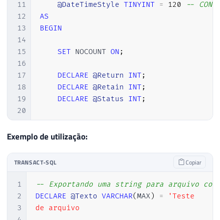
11
@DateTimeStyle
TINYINT
=
120
-- CONV
39
True
12
AS
40
13
BEGIN
41
IF
@hr
=
0
14
42
SELECT
15
SET
 NOCOUNT 
ON
;
43
@objErrorObject
=
@objTextStr
16
44
@strErrorMessage
=
'writing t
17
DECLARE
@Return
INT
;
45
18
DECLARE
@Retain
INT
;
46
19
DECLARE
@Status
INT
;
47
IF
@hr
=
0
20
48
EXECUTE
@hr
=
 sp_OAMethod

21
SET
@Status
=
0
;
49
@objTextStream
,
22
Exemplo de utilização:
50
'Write'
,
23
DECLARE
@TPre
VARCHAR
(
10
)
;
51
NULL
,
24
TRANSACT-SQL
Copiar
52
@String
25
DECLARE
@TDo3
TINYINT
;
53
26
DECLARE
@TDo4
TINYINT
;
1
-- Exportando uma string para arquivo com
54
27
2
DECLARE
@Texto
VARCHAR
(
MAX
)
=
'Teste

55
IF
@hr
=
0
28
SET
@TPre
=
''
;
3
de arquivo

56
SELECT
29
4