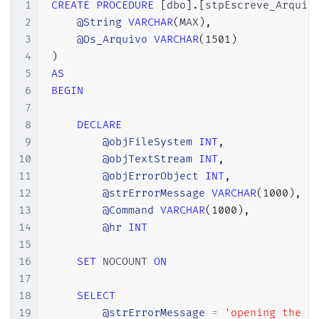
1
CREATE
PROCEDURE
[
dbo
]
.
[
stpEscreve_Arquiv
2
@String
VARCHAR
(
MAX
)
,
3
@Ds_Arquivo
VARCHAR
(
1501
)
4
)
5
AS
6
BEGIN
7
8
DECLARE
9
@objFileSystem
INT
,
10
@objTextStream
INT
,
11
@objErrorObject
INT
,
12
@strErrorMessage
VARCHAR
(
1000
)
,
13
@Command
VARCHAR
(
1000
)
,
14
@hr
INT
15
16
SET
 NOCOUNT 
ON
17
18
SELECT
19
@strErrorMessage
=
'opening the F