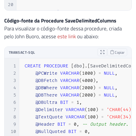
20
21
EXECUTE
@hr
=
 sp_OACreate

22
'Scripting.FileSystemObject'
,
Código-fonte da Procedure SaveDelimitedColumns
23
@objFileSystem
OUT
Para visualizar o código-fonte dessa procedure, criada
24
pelo John Buoro, acesse
este link
ou abaixo:
25
26
IF
@hr
=
0
TRANSACT-SQL
Copiar
27
SELECT
28
@objErrorObject
=
@objFileSys
1
CREATE
PROCEDURE
[
dbo
]
.
[
SaveDelimitedCol
29
@strErrorMessage
=
'Creating 
2
@PCWrite
VARCHAR
(
1000
)
=
NULL
,
30
3
@DBFetch
VARCHAR
(
4000
)
,
31
4
@DBWhere
VARCHAR
(
2000
)
=
NULL
,
32
IF
@hr
=
0
5
@DBThere
VARCHAR
(
2000
)
=
NULL
,
33
EXECUTE
@hr
=
 sp_OAMethod

6
@DBUltra
BIT
=
1
,
34
@objFileSystem
,
7
@Delimiter
VARCHAR
(
100
)
=
'CHAR(44)'
35
'CreateTextFile'
,
8
@TextQuote
VARCHAR
(
100
)
=
'CHAR(34)'
36
@objTextStream
OUT
,
9
@Header
BIT
=
0
,
-- Output header. D
37
@Ds_Arquivo
,
10
@NullQuoted
BIT
=
0
,
38
2
,