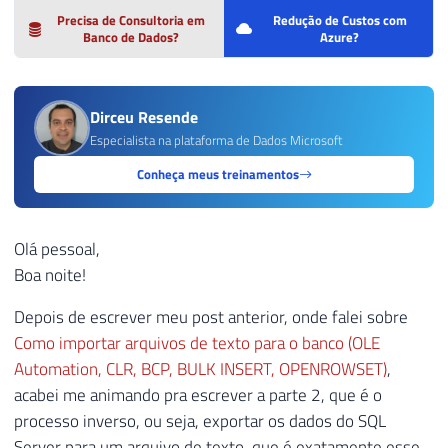
Precisa de Consultoria em
Redução de Custos com
Banco de Dados?
Azure?
Dirceu Resende
Especialista na plataforma de Dados Microsoft
Conheça meus treinamentos
Olá pessoal,
Boa noite!
Depois de escrever meu post anterior, onde falei sobre
Como importar arquivos de texto para o banco (OLE
Automation, CLR, BCP, BULK INSERT, OPENROWSET)
,
acabei me animando pra escrever a parte 2, que é o
processo inverso, ou seja, exportar os dados do SQL
Server para um arquivo de texto, que é exatamente esse