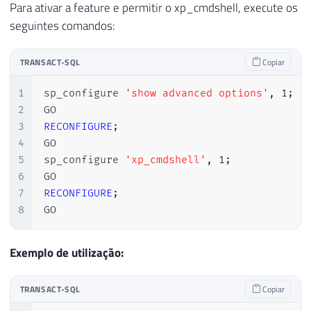
Para ativar a feature e permitir o xp_cmdshell, execute os
seguintes comandos:
TRANSACT-SQL
Copiar
1
sp_configure 
'show advanced options'
,
1
;
2
3
RECONFIGURE
;
4
GO

5
sp_configure 
'xp_cmdshell'
,
1
;
6
7
RECONFIGURE
;
8
GO
Exemplo de utilização:
TRANSACT-SQL
Copiar