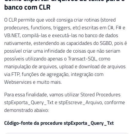
67
banco com CLR
95
68
EXECUTE
(
@Task
)
;
96
EXECUTE
 sp_OADestroy

69
O CLR permite que você consiga criar rotinas (stored
97
@objTextStream
70
SET
@Bank
=
@TPre
+
@DBFetch
;
prodecures, functions, triggers, etc) escritas em C#, F# e
98
71
VB.NET, compilá-las e executá-las no banco de dados
99
END
72
IF
NOT
EXISTS
nativamente, estendendo as capacidades do SGBD, pois é
73
(
possível criar uma infinidade de coisas que não seriam
74
SELECT
possíveis utilizando apenas o Transact-SQL, como
75
*
manipulação de arquivos, upload e download de arquivos
76
FROM
via FTP, funções de agregação, integração com
77
            sysobjects

Webservices e muito mais.
78
WHERE
79
RTRIM
(
type
)
=
'U'
Para essa finalidade, vamos utilizar Stored Procedures
80
AND
 name 
=
@Bank
stpExporta_Query_Txt e stpEscreve_Arquivo, conforme
81
)
demonstrado abaixo:
82
BEGIN
83
SET
@Bank
=
CASE
WHEN
LEFT
(
LTRIM
Código-fonte da procedure stpExporta_Query_Txt
84
SET
@Bank
=
REPLACE
(
@Bank
,
CHAR
(
85
SET
@Bank
=
REPLACE
(
@Bank
,
CHAR
(