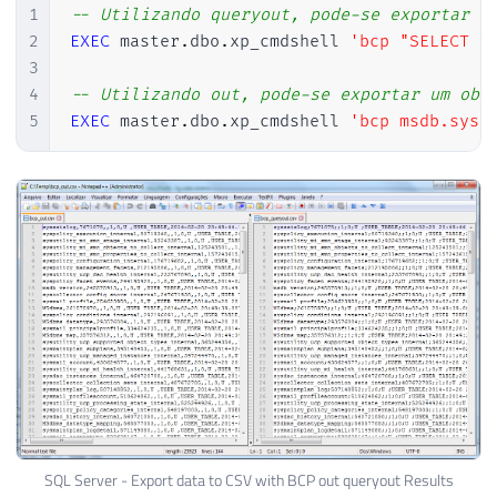
1
-- Utilizando queryout, pode-se exportar o
2
EXEC
 master
.
dbo
.
xp_cmdshell 
'bcp "SELECT *
3
4
-- Utilizando out, pode-se exportar um obj
5
EXEC
 master
.
dbo
.
xp_cmdshell 
'bcp msdb.sys.
SQL Server - Export data to CSV with BCP out queryout Results