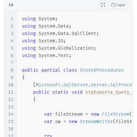
C#
Copiar
86
SET
@Bank
=
REPLACE
(
@Bank
,
CHAR
(
87
END
;
1
using
System
;
88
2
using
System
.
Data
;
89
IF
@DBWhere
IS
NOT
NULL
3
using
System
.
Data
.
SqlClient
;
90
BEGIN
4
using
System
.
IO
;
91
SET
@Cash
=
REPLACE
(
@DBWhere
,
'W
5
using
System
.
Globalization
;
92
SET
@Cash
=
REPLACE
(
@Cash
,
CHAR
(
6
using
System
.
Text
;
93
SET
@Cash
=
REPLACE
(
@Cash
,
CHAR
(
7
94
SET
@Cash
=
REPLACE
(
@Cash
,
CHAR
(
8
public
partial
class
StoredProcedures
95
END
;
9
{
96
10
[
Microsoft
.
SqlServer
.
Server
.
SqlProced
97
IF
@DBThere
IS
NOT
NULL
11
public
static
void
stpExporta_Query_T
98
BEGIN
12
{
99
SET
@Risk
=
REPLACE
(
@DBThere
,
'O
13
100
SET
@Risk
=
REPLACE
(
@Risk
,
CHAR
(
14
var
 fileStream 
=
new
FileStream
(
c
101
SET
@Risk
=
REPLACE
(
@Risk
,
CHAR
(
15
var
 sw 
=
new
StreamWriter
(
fileStr
102
SET
@Risk
=
REPLACE
(
@Risk
,
CHAR
(
16
103
END
;
17
try