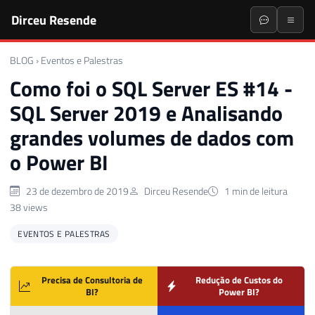
Dirceu Resende
BLOG
›
Eventos e Palestras
Como foi o SQL Server ES #14 -
SQL Server 2019 e Analisando
grandes volumes de dados com
o Power BI
23 de dezembro de 2019
Dirceu Resende
1 min de leitura
38 views
EVENTOS E PALESTRAS
Precisa de Consultoria de
Redução de Custos do
BI?
Power BI?