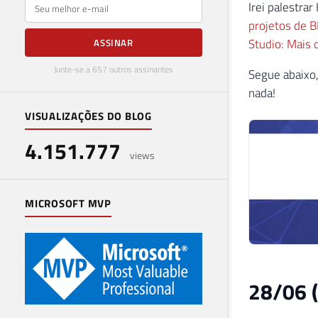
E-mail
Irei palestra
projetos de B
Studio: Mais 
ASSINAR
Junte-se a 657 outros assinantes
Segue abaixo,
nada!
VISUALIZAÇÕES DO BLOG
4.151.777
views
MICROSOFT MVP
28/06 (