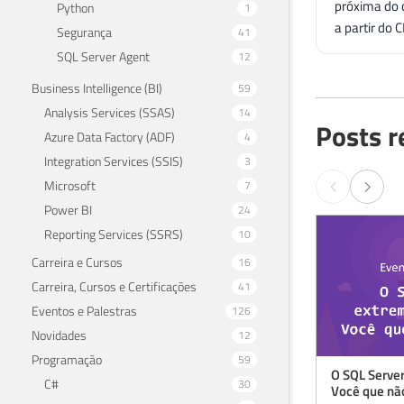
próxima do c
Python
1
a partir do 
Segurança
41
SQL Server Agent
12
Business Intelligence (BI)
59
Analysis Services (SSAS)
14
Posts r
Azure Data Factory (ADF)
4
Integration Services (SSIS)
3
Microsoft
7
Power BI
24
Reporting Services (SSRS)
10
Carreira e Cursos
16
Carreira, Cursos e Certificações
41
Eventos e Palestras
126
Novidades
12
Programação
59
O SQL Serve
C#
30
Você que não