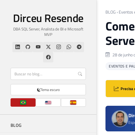
BLOG
›
Eventos 
Dirceu Resende
Começ
DBA SQL Server, Analista de BI e Microsoft
MVP
Serve
28 de junho 
EVENTOS E PA
Precisa 
Tema escuro
Di
Esp
BLOG