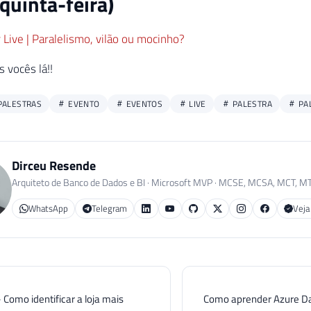
quinta-feira)
Live | Paralelismo, vilão ou mocinho?
 vocês lá!!
PALESTRAS
EVENTO
EVENTOS
LIVE
PALESTRA
PA
Dirceu Resende
Arquiteto de Banco de Dados e BI · Microsoft MVP · MCSE, MCSA, MCT, M
WhatsApp
Telegram
Veja
 Como identificar a loja mais
Como aprender Azure Da