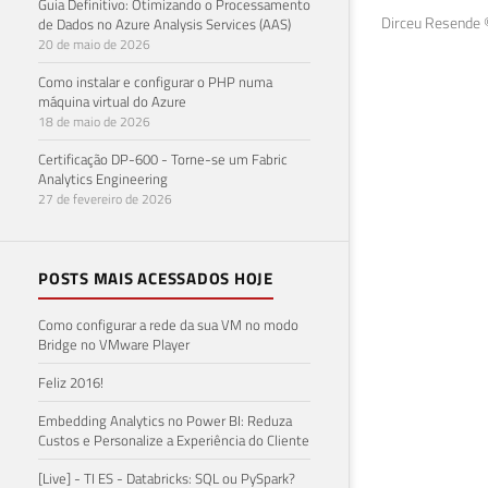
Guia Definitivo: Otimizando o Processamento
Dirceu Resende ©
de Dados no Azure Analysis Services (AAS)
20 de maio de 2026
Como instalar e configurar o PHP numa
máquina virtual do Azure
18 de maio de 2026
Certificação DP-600 - Torne-se um Fabric
Analytics Engineering
27 de fevereiro de 2026
POSTS MAIS ACESSADOS HOJE
Como configurar a rede da sua VM no modo
Bridge no VMware Player
Feliz 2016!
Embedding Analytics no Power BI: Reduza
Custos e Personalize a Experiência do Cliente
[Live] - TI ES - Databricks: SQL ou PySpark?