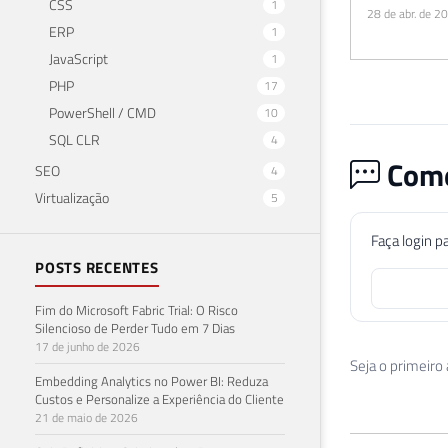
CSS
1
28 de abr. de 2
ERP
1
JavaScript
1
PHP
17
PowerShell / CMD
10
SQL CLR
4
Come
SEO
4
Virtualização
5
Faça login p
POSTS RECENTES
Fim do Microsoft Fabric Trial: O Risco
Silencioso de Perder Tudo em 7 Dias
17 de junho de 2026
Seja o primeiro
Embedding Analytics no Power BI: Reduza
Custos e Personalize a Experiência do Cliente
21 de maio de 2026