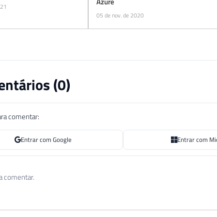
Azure
021
05 de nov. de 2020
ntários (
0
)
ara comentar:
Entrar com Google
Entrar com Mi
 a comentar.