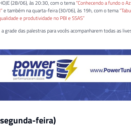
r HOJE (28/06), às 20:30, com o tema
“Conhecendo a fundo o Az
I”
e também na quarta-feira (30/06), às 19h, com o tema
“Tabu
qualidade e produtividade no PBI e SSAS”
 a grade das palestras para vocês acompanharem todas as liv
segunda-feira)