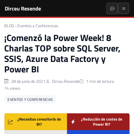
Dirceu Resende
BLOG
›
Eventos y Conferencias
¡Comenzó la Power Week! 8
Charlas TOP sobre SQL Server,
SSIS, Azure Data Factory y
Power BI
28 de junio de 2021
Dirceu Resende
1 min de lectura
74 views
EVENTOS Y CONFERENCIAS
¿Necesitas consultoría de
¿Reducción de costes de
BI?
Power BI?