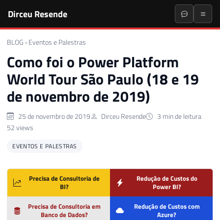
Dirceu Resende
BLOG
›
Eventos e Palestras
Como foi o Power Platform
World Tour São Paulo (18 e 19
de novembro de 2019)
25 de novembro de 2019
Dirceu Resende
3 min de leitura
52 views
EVENTOS E PALESTRAS
Precisa de Consultoria de
Redução de Custos do
BI?
Power BI?
Precisa de Consultoria em
Redução de Custos com
Banco de Dados?
Azure?