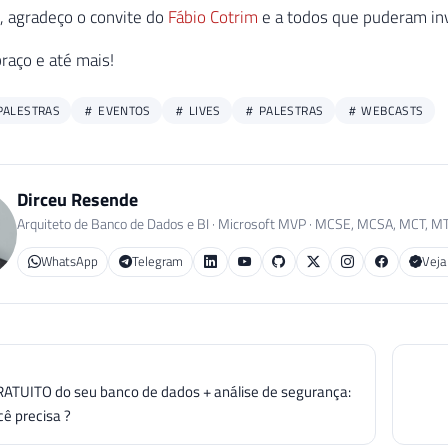
, agradeço o convite do
Fábio Cotrim
e a todos que puderam inv
raço e até mais!
PALESTRAS
EVENTOS
LIVES
PALESTRAS
WEBCASTS
Dirceu Resende
Arquiteto de Banco de Dados e BI · Microsoft MVP · MCSE, MCSA, MCT, M
WhatsApp
Telegram
Veja
ATUITO do seu banco de dados + análise de segurança:
cê precisa ?