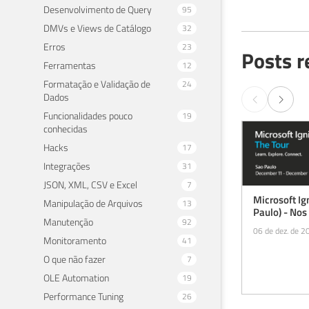
Desenvolvimento de Query
95
DMVs e Views de Catálogo
32
Erros
23
Posts r
Ferramentas
12
Formatação e Validação de
24
Dados
Funcionalidades pouco
19
conhecidas
Hacks
17
Integrações
31
JSON, XML, CSV e Excel
7
Microsoft Ig
Manipulação de Arquivos
13
Paulo) - Nos
Manutenção
92
06 de dez. de 2
Monitoramento
41
O que não fazer
7
OLE Automation
19
Performance Tuning
26