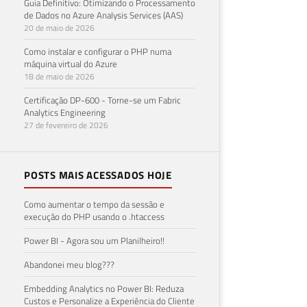
Guia Definitivo: Otimizando o Processamento
de Dados no Azure Analysis Services (AAS)
20 de maio de 2026
Como instalar e configurar o PHP numa
máquina virtual do Azure
18 de maio de 2026
Certificação DP-600 - Torne-se um Fabric
Analytics Engineering
27 de fevereiro de 2026
POSTS MAIS ACESSADOS HOJE
Como aumentar o tempo da sessão e
execução do PHP usando o .htaccess
Power BI - Agora sou um Planilheiro!!
Abandonei meu blog???
Embedding Analytics no Power BI: Reduza
Custos e Personalize a Experiência do Cliente