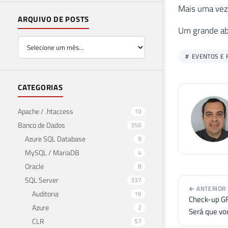
Mais uma vez
ARQUIVO DE POSTS
Um grande ab
EVENTOS E 
CATEGORIAS
Apache / .htaccess
10
Banco de Dados
356
Azure SQL Database
9
MySQL / MariaDB
4
Oracle
8
SQL Server
337
← ANTERIOR
Auditoria
16
Check-up GR
Azure
2
Será que vo
CLR
57