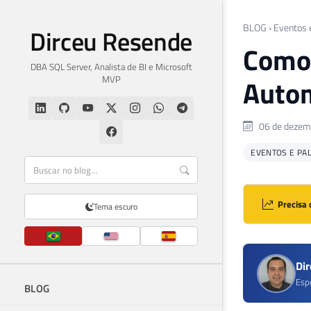
BLOG
›
Eventos 
Dirceu Resende
Como 
DBA SQL Server, Analista de BI e Microsoft
MVP
Autom
06 de dezem
EVENTOS E PA
Precisa 
Tema escuro
Di
Esp
BLOG