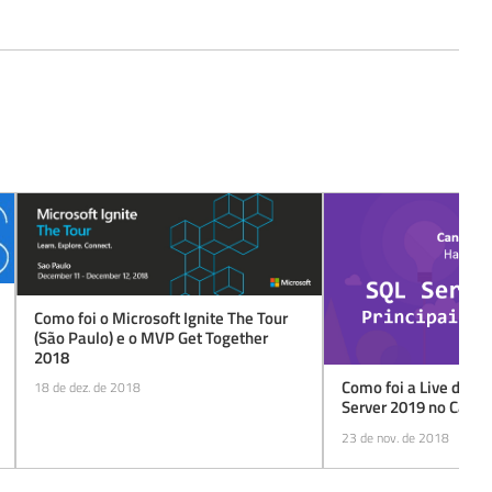
Como foi o Microsoft Ignite The Tour
(São Paulo) e o MVP Get Together
2018
Como foi a Live de N
18 de dez. de 2018
Server 2019 no Canal
23 de nov. de 2018