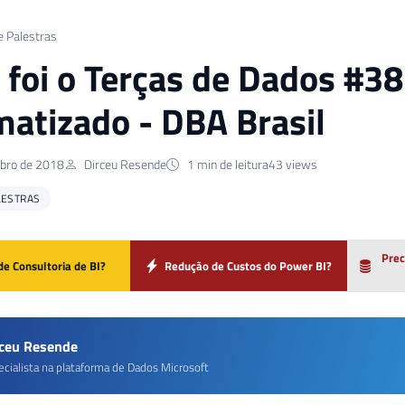
e Palestras
foi o Terças de Dados #3
atizado - DBA Brasil
bro de 2018
Dirceu Resende
1 min de leitura
43 views
LESTRAS
Prec
de Consultoria de BI?
Redução de Custos do Power BI?
rceu Resende
ecialista na plataforma de Dados Microsoft