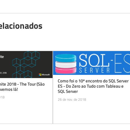
elacionados
Como foi o 10º encontro do SQL Server
nite 2018 - The Tour (São
ES - Do Zero ao Tudo com Tableau e
 vemos lá!
SQL Server
018
26 de nov. de 2018