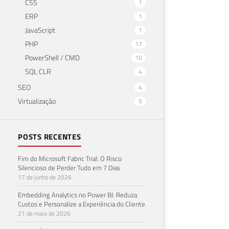
CSS
1
ERP
1
JavaScript
1
PHP
17
PowerShell / CMD
10
SQL CLR
4
SEO
4
Virtualização
5
POSTS RECENTES
Fim do Microsoft Fabric Trial: O Risco
Silencioso de Perder Tudo em 7 Dias
17 de junho de 2026
Embedding Analytics no Power BI: Reduza
Custos e Personalize a Experiência do Cliente
21 de maio de 2026