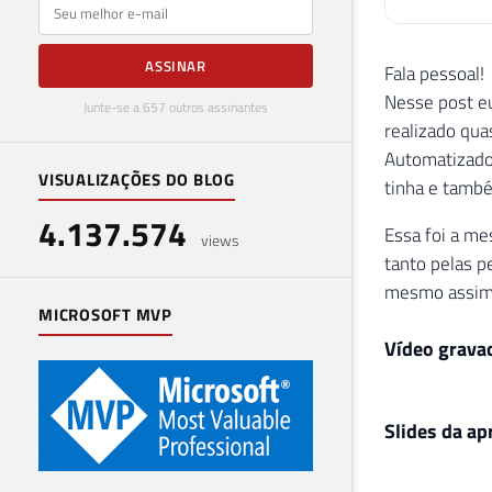
E-mail
ASSINAR
Fala pessoal!
Nesse post eu
Junte-se a 657 outros assinantes
realizado qua
Automatizado,
VISUALIZAÇÕES DO BLOG
tinha e també
4.137.574
Essa foi a m
views
tanto pelas p
mesmo assim
MICROSOFT MVP
Vídeo grava
Slides da a