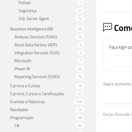
Python
1
Segurança
41
SQL Server Agent
12
Come
Business Intelligence (BI)
59
Analysis Services (SSAS)
14
Azure Data Factory (ADF)
4
Faça login p
Integration Services (SSIS)
3
Microsoft
7
Power BI
24
Reporting Services (SSRS)
10
Seja o primeiro
Carreira e Cursos
16
Carreira, Cursos e Certificações
41
Eventos e Palestras
126
Novidades
12
Dirceu Resende ©
Programação
59
C#
30