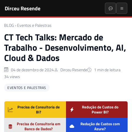
Dirceu Resende
BLOG
›
Eventos e Palestras
CT Tech Talks: Mercado de
Trabalho - Desenvolvimento, AI,
Cloud & Dados
04 de dezembro de 2024
Dirceu Resende
1 min de leitura
34 views
EVENTOS E PALESTRAS
Precisa de Consultoria de
Redução de Custos do
BI?
Power BI?
Precisa de Consultoria em
Redução de Custos com
Banco de Dados?
Azure?