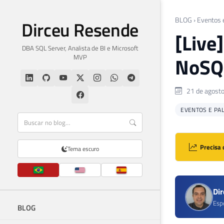
BLOG
›
Eventos 
Dirceu Resende
[Live
DBA SQL Server, Analista de BI e Microsoft
MVP
NoSQL
21 de agost
EVENTOS E PA
Precisa 
Tema escuro
Di
Esp
BLOG