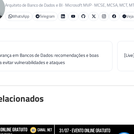
Arquiteto de Banco de Dados e BI · Microsoft MVP · MCSE, MCSA, MCT, M
WhatsApp
Telegram
Veja
gurança em Bancos de Dados: recomendações e boas
[Live
a evitar vulnerabilidades e ataques
elacionados