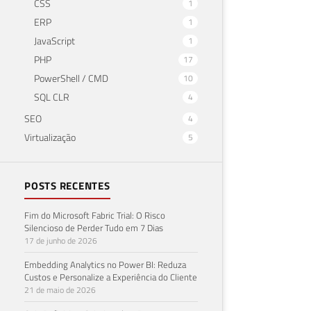
CSS
1
ERP
1
JavaScript
1
PHP
17
PowerShell / CMD
10
SQL CLR
4
SEO
4
Virtualização
5
POSTS RECENTES
Fim do Microsoft Fabric Trial: O Risco
Silencioso de Perder Tudo em 7 Dias
17 de junho de 2026
Embedding Analytics no Power BI: Reduza
Custos e Personalize a Experiência do Cliente
21 de maio de 2026