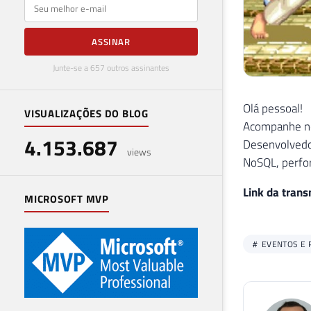
E-mail
ASSINAR
Junte-se a 657 outros assinantes
Olá pessoal!
VISUALIZAÇÕES DO BLOG
Acompanhe ne
4.153.687
Desenvolvedor
views
NoSQL, perfo
Link da tran
MICROSOFT MVP
EVENTOS E 