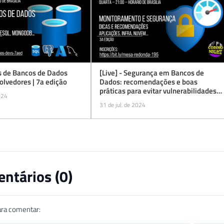
as de Bancos de Dados
[Live] - Segurança em Bancos de
lvedores | 7a edição
Dados: recomendações e boas
práticas para evitar vulnerabilidades e
024
ataques
31 de jul. de 2024
ntários (
0
)
ara comentar: