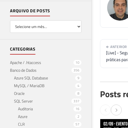
ARQUIVO DE POSTS
← ANTERIOR
CATEGORIAS
[Live] - Se
práticas par
Apache / .htaccess
10
Banco de Dados
356
Azure SQL Database
9
MySQL / MariaDB
4
Posts r
Oracle
8
SQL Server
337
Auditoria
16
Azure
2
CLR
57