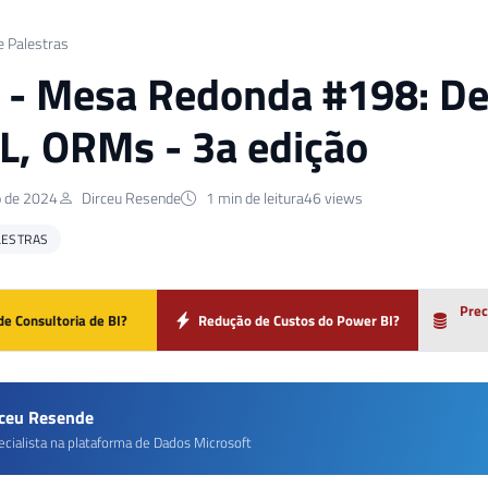
e Palestras
] - Mesa Redonda #198: Dev
, ORMs - 3a edição
o de 2024
Dirceu Resende
1 min de leitura
46 views
LESTRAS
Prec
de Consultoria de BI?
Redução de Custos do Power BI?
rceu Resende
ecialista na plataforma de Dados Microsoft