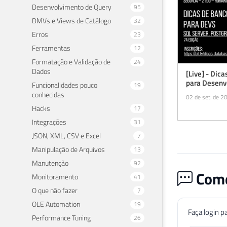
Desenvolvimento de Query
95
DMVs e Views de Catálogo
32
Erros
23
Ferramentas
12
Formatação e Validação de
24
Dados
[Live] - Dic
para Desenvo
Funcionalidades pouco
19
conhecidas
02 de set. de 2
Hacks
17
Integrações
31
JSON, XML, CSV e Excel
7
Manipulação de Arquivos
13
Manutenção
92
Come
Monitoramento
41
O que não fazer
7
OLE Automation
19
Faça login p
Performance Tuning
26