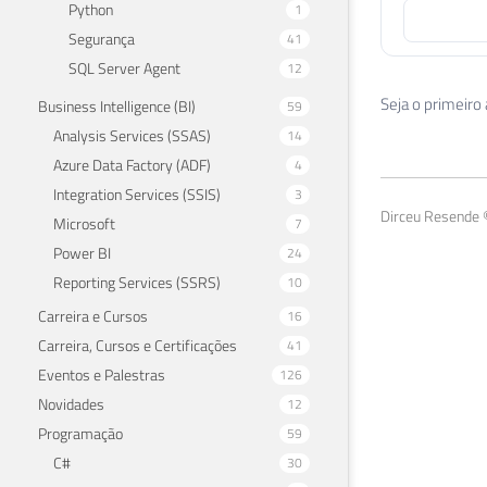
Python
1
Segurança
41
SQL Server Agent
12
Seja o primeiro
Business Intelligence (BI)
59
Analysis Services (SSAS)
14
Azure Data Factory (ADF)
4
Integration Services (SSIS)
3
Dirceu Resende ©
Microsoft
7
Power BI
24
Reporting Services (SSRS)
10
Carreira e Cursos
16
Carreira, Cursos e Certificações
41
Eventos e Palestras
126
Novidades
12
Programação
59
C#
30