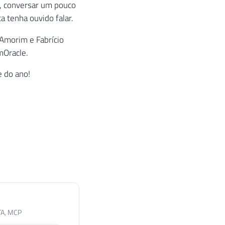
, conversar um pouco
a tenha ouvido falar.
 Amorim e Fabrício
mOracle.
e do ano!
TA, MCP