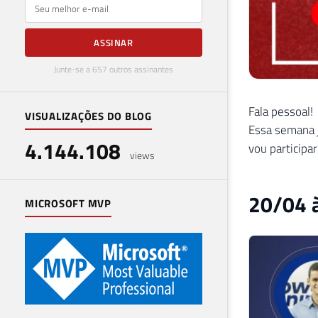
E-mail
ASSINAR
Junte-se a 657 outros assinantes
Fala pessoal!
VISUALIZAÇÕES DO BLOG
Essa semana 
4.144.108
vou participar
views
20/04 à
MICROSOFT MVP