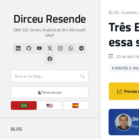
BLOG
›
Eventos 
Dirceu Resende
Três 
DBA SQL Server, Analista de BI e Microsoft
MVP
essa 
20 de abril 
EVENTOS E PA
Precisa 
Tema escuro
Di
Esp
BLOG