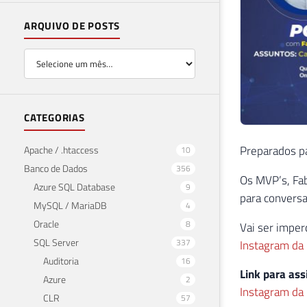
ARQUIVO DE POSTS
CATEGORIAS
Preparados p
Apache / .htaccess
10
Banco de Dados
356
Os MVP’s, Fab
Azure SQL Database
9
para conversa
MySQL / MariaDB
4
Oracle
8
Vai ser imper
SQL Server
337
Instagram da
Auditoria
16
Link para assi
Azure
2
Instagram da
CLR
57