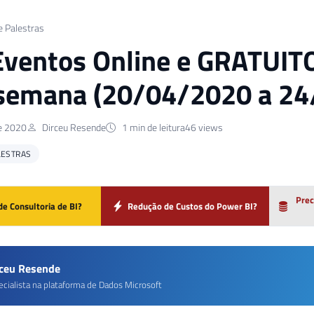
e Palestras
Eventos Online e GRATUITO
semana (20/04/2020 a 24
de 2020
Dirceu Resende
1 min de leitura
46 views
LESTRAS
Prec
de Consultoria de BI?
Redução de Custos do Power BI?
rceu Resende
ecialista na plataforma de Dados Microsoft