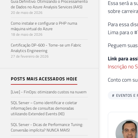
Guia Definitivo: Otimizando o Processamento
Essa será a 
de Dados no Azure Analysis Services (AAS)
sobre carreir
20 de maio de 2026
Como instalar e configurar o PHP numa
Para essa dis
máquina virtual do Azure
Lima para o #
18 de maio de 2026
Peguem suas p
Certificação DP-600 - Torne-se um Fabric
Analytics Engineering
27 de fevereiro de 2026
Link para assi
Inscrição no 
POSTS MAIS ACESSADOS HOJE
Conto com su
[Live] - FinOps: otimizando custos na nuvem
EVENTOS E 
SQL Server – Como identificar e coletar
informações de consultas demoradas
utilizando Extended Events (XE)
SQL Server - Dicas de Performance Tuning:
Conversão implícita? NUNCA MAIS!