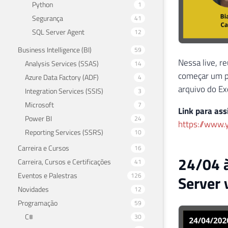
Python
1
Segurança
41
SQL Server Agent
12
Business Intelligence (BI)
59
Nessa live, r
Analysis Services (SSAS)
14
começar um p
Azure Data Factory (ADF)
4
arquivo do Ex
Integration Services (SSIS)
3
Microsoft
7
Link para assi
Power BI
24
https://www.
Reporting Services (SSRS)
10
Carreira e Cursos
16
24/04 
Carreira, Cursos e Certificações
41
Eventos e Palestras
126
Server 
Novidades
12
Programação
59
C#
30