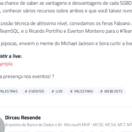
sua chance de saber as vantagens e desvantagens de cada SGBD
a, conhecer vários recursos sobre ambos e que você talvez nunc
cussão técnica de altíssimo nível, convidamos os feras Fabiano
TeamSQL, e o Ricardo Portilho e Everton Monteiro para o #Tea
ipocas, enviem o meme do Michael Jackson e bora curtir a liv
stir a live:
Sympla
a presença nos eventos! ?
PALESTRAS
EVENTOS
LIVE
PALESTRAS
WEBCASTS
Dirceu Resende
Arquiteto de Banco de Dados e BI · Microsoft MVP · MCSE, MCSA, MCT, M