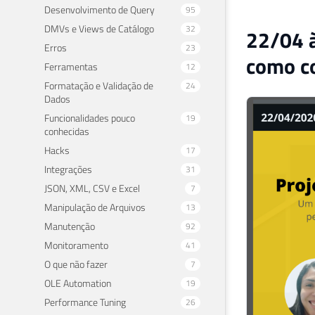
Desenvolvimento de Query
95
DMVs e Views de Catálogo
32
22/04 à
Erros
23
como c
Ferramentas
12
Formatação e Validação de
24
Dados
Funcionalidades pouco
19
conhecidas
Hacks
17
Integrações
31
JSON, XML, CSV e Excel
7
Manipulação de Arquivos
13
Manutenção
92
Monitoramento
41
O que não fazer
7
OLE Automation
19
Performance Tuning
26