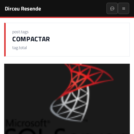
Dirceu Resende
post.tags
COMPACTAR
tag.total