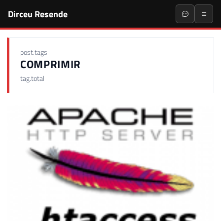
Dirceu Resende
post.tags
COMPRIMIR
tag.total