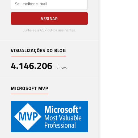
E-mail
ASSINAR
Junte-se a 657 outros assinantes
VISUALIZAÇÕES DO BLOG
4.146.206
views
MICROSOFT MVP