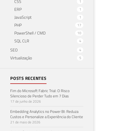
CSS
1
ERP
1
JavaScript
1
PHP
17
PowerShell / CMD
10
SQL CLR
4
SEO
4
Virtualização
5
POSTS RECENTES
Fim do Microsoft Fabric Trial: O Risco
Silencioso de Perder Tudo em 7 Dias
17 de junho de 2026
Embedding Analytics no Power BI: Reduza
Custos e Personalize a Experiência do Cliente
21 de maio de 2026