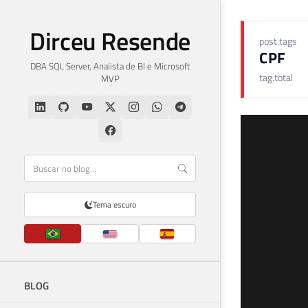
Dirceu Resende
post.tags
CPF
DBA SQL Server, Analista de BI e Microsoft
tag.total
MVP
Tema escuro
BLOG