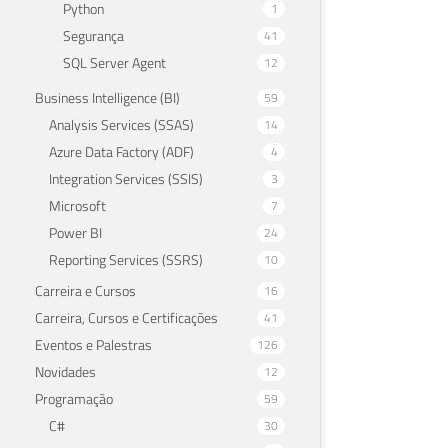
Python
1
Segurança
41
SQL Server Agent
12
Business Intelligence (BI)
59
Analysis Services (SSAS)
14
Azure Data Factory (ADF)
4
Integration Services (SSIS)
3
Microsoft
7
Power BI
24
Reporting Services (SSRS)
10
Carreira e Cursos
16
Carreira, Cursos e Certificações
41
Eventos e Palestras
126
Novidades
12
Programação
59
C#
30