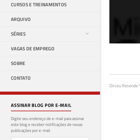
CURSOS E TREINAMENTOS
ARQUIVO
SÉRIES
VAGAS DE EMPREGO
Val
SOBRE
17 de f
CONTATO
Dirceu Resende ©
ASSINAR BLOG POR E-MAIL
Digite seu endereço de e-mail para assinar
este blog e receber notificações de novas
publicações por e-mail.