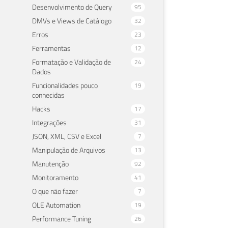
Desenvolvimento de Query
95
DMVs e Views de Catálogo
32
Erros
23
Ferramentas
12
Formatação e Validação de
24
Dados
Funcionalidades pouco
19
conhecidas
Hacks
17
Integrações
31
JSON, XML, CSV e Excel
7
Manipulação de Arquivos
13
Manutenção
92
Monitoramento
41
O que não fazer
7
OLE Automation
19
Performance Tuning
26