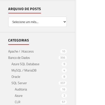
ARQUIVO DE POSTS
CATEGORIAS
Apache / .htaccess
10
Banco de Dados
356
Azure SQL Database
9
MySQL / MariaDB
4
Oracle
8
SQL Server
337
Auditoria
16
Azure
2
CLR
57