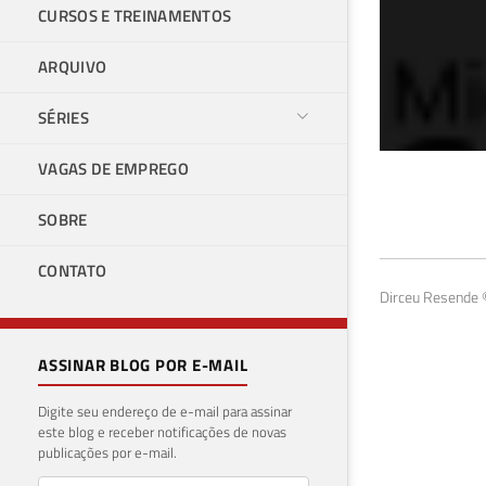
CURSOS E TREINAMENTOS
ARQUIVO
SÉRIES
VAGAS DE EMPREGO
SQL
SOBRE
par
CONTATO
14 de 
Dirceu Resende ©
ASSINAR BLOG POR E-MAIL
Digite seu endereço de e-mail para assinar
este blog e receber notificações de novas
publicações por e-mail.