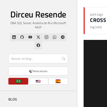
Dirceu Resende
post.tags
CROSS 
DBA SQL Server, Analista de BI e Microsoft
tag.total
MVP
Tema escuro
BLOG