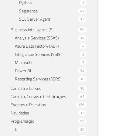
Python
1
Segurança
41
SQL Server Agent
12
Business Intelligence (BI)
59
Analysis Services (SSAS)
14
Azure Data Factory (ADF)
4
Integration Services (SSIS)
3
Microsoft
7
Power BI
24
Reporting Services (SSRS)
10
Carreira e Cursos
16
Carreira, Cursos e Certificações
41
Eventos e Palestras
126
Novidades
12
Programação
59
C#
30