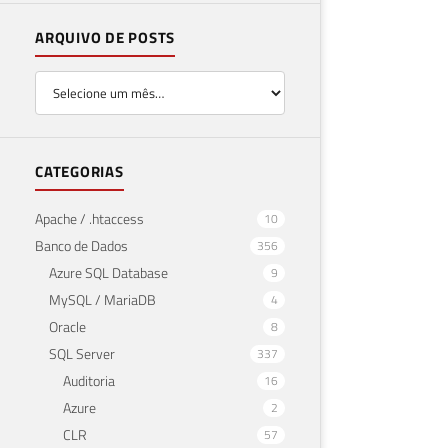
ARQUIVO DE POSTS
CATEGORIAS
Apache / .htaccess
10
Banco de Dados
356
Azure SQL Database
9
MySQL / MariaDB
4
Oracle
8
SQL Server
337
Auditoria
16
Azure
2
CLR
57