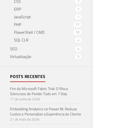
CSS
1
ERP
1
JavaScript
1
PHP
17
PowerShell / CMD
10
SQL CLR
4
SEO
4
Virtualização
5
POSTS RECENTES
Fim do Microsoft Fabric Trial: O Risco
Silencioso de Perder Tudo em 7 Dias
17 de junho de 2026
Embedding Analytics no Power BI: Reduza
Custos e Personalize a Experiência do Cliente
21 de maio de 2026