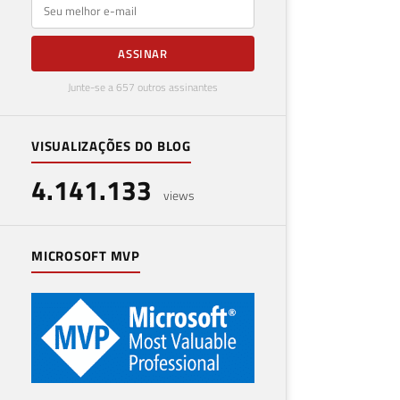
E-mail
ASSINAR
Junte-se a 657 outros assinantes
VISUALIZAÇÕES DO BLOG
4.141.133
views
MICROSOFT MVP