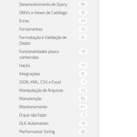
Desenvolvimento de Query
95
DMVs e Views de Catálogo
32
Erros
23
Ferramentas
12
Formatação e Validação de
24
Dados
Funcionalidades pouco
19
conhecidas
Hacks
17
Integrações
31
JSON, XML, CSV e Excel
7
Manipulação de Arquivos
13
Manutenção
92
Monitoramento
41
O que não fazer
7
OLE Automation
19
Performance Tuning
26