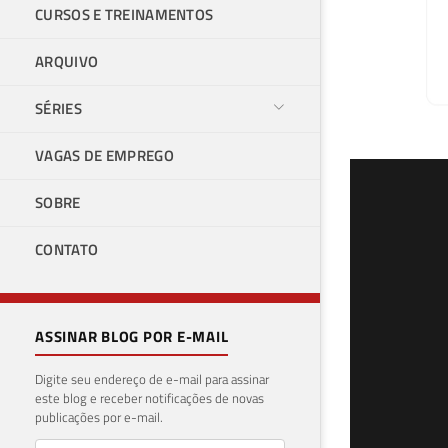
CURSOS E TREINAMENTOS
ARQUIVO
SÉRIES
VAGAS DE EMPREGO
Pow
SOBRE
os 
CONTATO
tam
14 de 
ASSINAR BLOG POR E-MAIL
Digite seu endereço de e-mail para assinar
este blog e receber notificações de novas
publicações por e-mail.