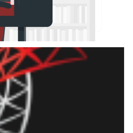
 exportar para CSV todos
butos nome , diretório,