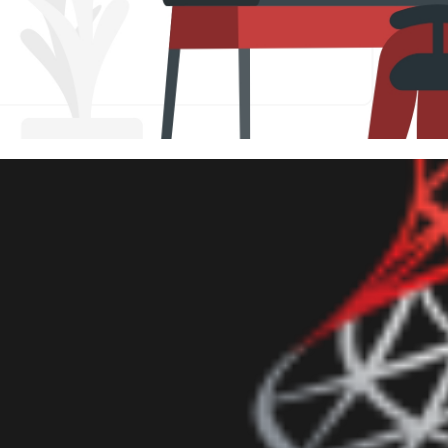
ershell - Script para listar e
arquivos um diretório com atri
anho e duração
junho de 2021
2 min de leitura