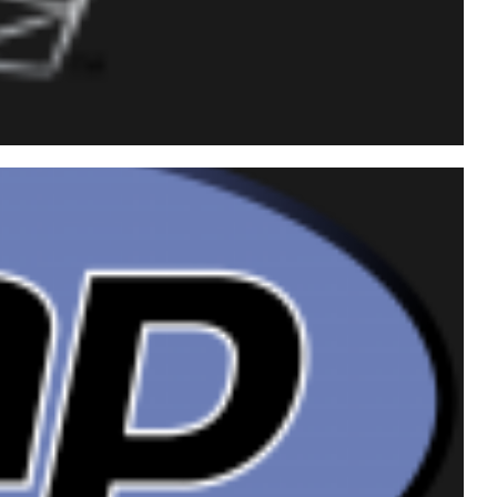
portar arquivos com
ndo o CLR (C#)