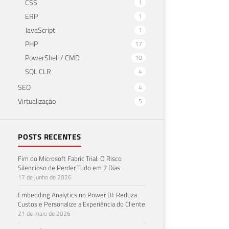
CSS
1
ERP
1
JavaScript
1
PHP
17
PowerShell / CMD
10
SQL CLR
4
SEO
4
Virtualização
5
POSTS RECENTES
Fim do Microsoft Fabric Trial: O Risco
Silencioso de Perder Tudo em 7 Dias
17 de junho de 2026
Embedding Analytics no Power BI: Reduza
Custos e Personalize a Experiência do Cliente
21 de maio de 2026