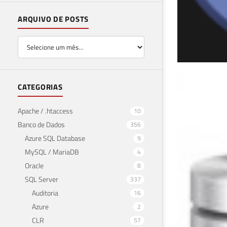
ARQUIVO DE POSTS
Exp
CATEGORIAS
Fir
Apache / .htaccess
10
Banco de Dados
356
21 de 
Azure SQL Database
9
MySQL / MariaDB
4
Oracle
8
SQL Server
337
Auditoria
16
Azure
2
CLR
57