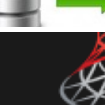
ortando os dados de uma quer
QL e PHP
novembro de 2014
2 min de leitura