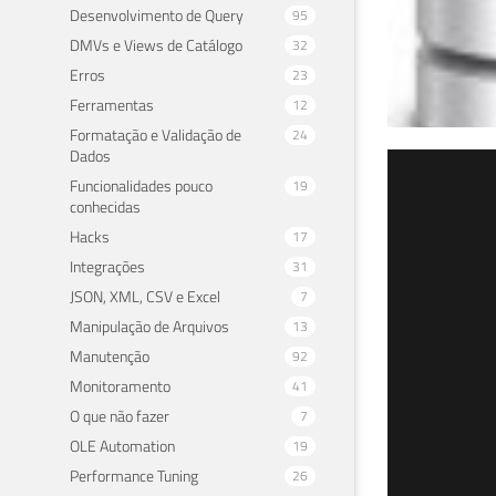
Desenvolvimento de Query
95
DMVs e Views de Catálogo
32
Erros
23
Ferramentas
12
Formatação e Validação de
24
Dados
Exp
Funcionalidades pouco
19
conhecidas
MyS
Hacks
17
Integrações
31
23 de 
JSON, XML, CSV e Excel
7
Manipulação de Arquivos
13
Manutenção
92
Monitoramento
41
O que não fazer
7
OLE Automation
19
Performance Tuning
26