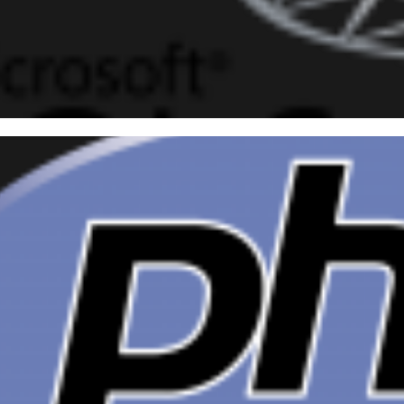
 Server - Como exportar e im
os tabulares (Ex: CSV) utiliza
março de 2017
8 min de leitura