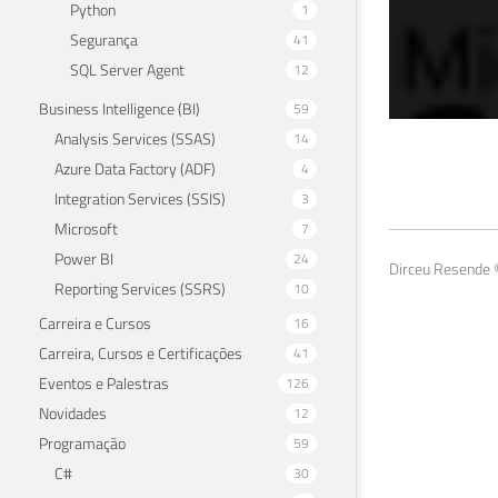
Python
1
Segurança
41
SQL Server Agent
12
Business Intelligence (BI)
59
Analysis Services (SSAS)
14
Imp
Azure Data Factory (ADF)
4
Integration Services (SSIS)
3
Ser
Microsoft
7
Power BI
24
14 de 
Dirceu Resende ©
Reporting Services (SSRS)
10
Carreira e Cursos
16
Carreira, Cursos e Certificações
41
Eventos e Palestras
126
Novidades
12
Programação
59
C#
30