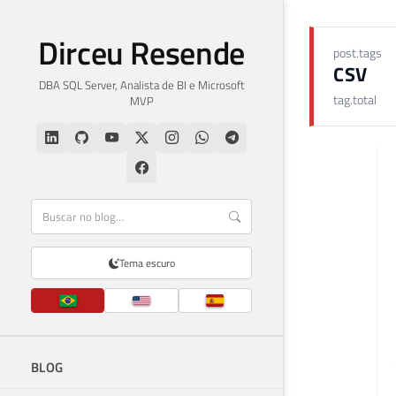
Dirceu Resende
post.tags
CSV
DBA SQL Server, Analista de BI e Microsoft
tag.total
MVP
Tema escuro
BLOG