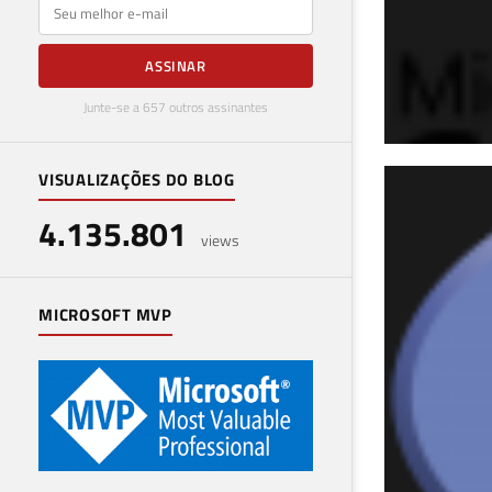
E-mail
ASSINAR
Junte-se a 657 outros assinantes
VISUALIZAÇÕES DO BLOG
SQL
4.135.801
dad
views
20 de 
MICROSOFT MVP