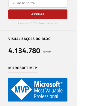
E-mail
ASSINAR
Junte-se a 657 outros assinantes
VISUALIZAÇÕES DO BLOG
4.134.780
views
MICROSOFT MVP