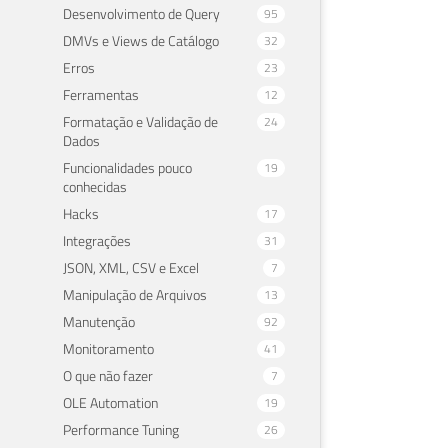
Desenvolvimento de Query
95
DMVs e Views de Catálogo
32
Erros
23
Ferramentas
12
Formatação e Validação de
24
Dados
Funcionalidades pouco
19
conhecidas
Hacks
17
Integrações
31
JSON, XML, CSV e Excel
7
Manipulação de Arquivos
13
Manutenção
92
Monitoramento
41
O que não fazer
7
OLE Automation
19
Performance Tuning
26