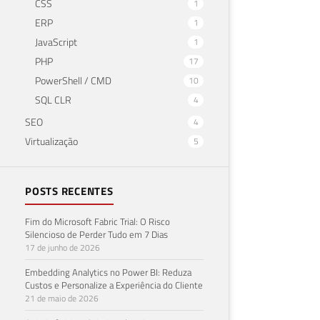
CSS
1
ERP
1
JavaScript
1
PHP
17
PowerShell / CMD
10
SQL CLR
4
SEO
4
Virtualização
5
POSTS RECENTES
Fim do Microsoft Fabric Trial: O Risco
Silencioso de Perder Tudo em 7 Dias
17 de junho de 2026
Embedding Analytics no Power BI: Reduza
Custos e Personalize a Experiência do Cliente
21 de maio de 2026