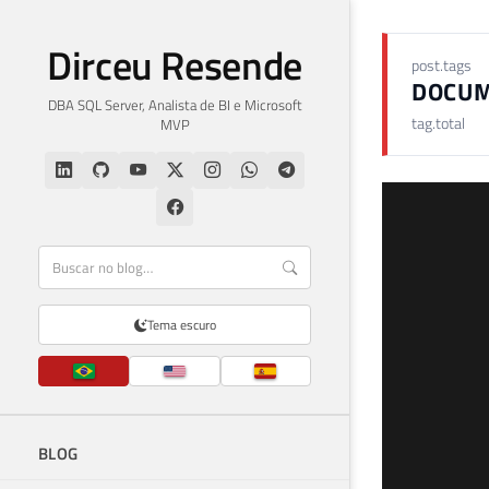
Dirceu Resende
post.tags
DOCU
DBA SQL Server, Analista de BI e Microsoft
tag.total
MVP
Tema escuro
BLOG