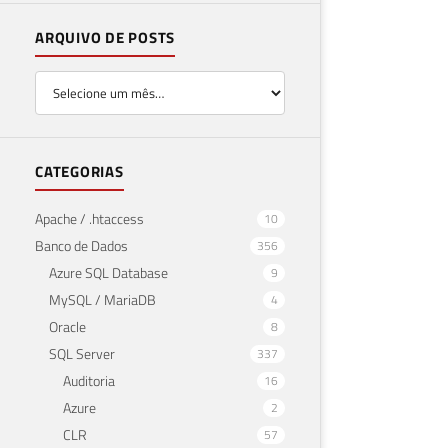
ARQUIVO DE POSTS
CATEGORIAS
Apache / .htaccess
10
Banco de Dados
356
Azure SQL Database
9
MySQL / MariaDB
4
Oracle
8
SQL Server
337
Auditoria
16
Azure
2
CLR
57