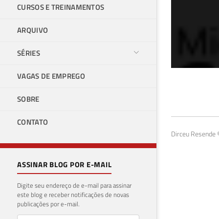
CURSOS E TREINAMENTOS
ARQUIVO
SÉRIES
VAGAS DE EMPREGO
Val
SOBRE
17 de f
CONTATO
Dirceu Resende ©
ASSINAR BLOG POR E-MAIL
Digite seu endereço de e-mail para assinar
este blog e receber notificações de novas
publicações por e-mail.