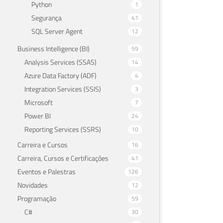
Python
1
Segurança
41
SQL Server Agent
12
Business Intelligence (BI)
59
Analysis Services (SSAS)
14
Azure Data Factory (ADF)
4
Integration Services (SSIS)
3
Microsoft
7
Power BI
24
Reporting Services (SSRS)
10
Carreira e Cursos
16
Carreira, Cursos e Certificações
41
Eventos e Palestras
126
Novidades
12
Programação
59
C#
30