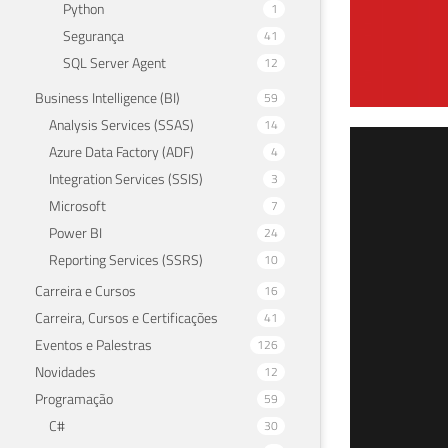
Python
1
Segurança
41
SQL Server Agent
12
Business Intelligence (BI)
59
Analysis Services (SSAS)
14
Ins
Azure Data Factory (ADF)
4
Integration Services (SSIS)
3
16 de 
Microsoft
7
Power BI
24
Reporting Services (SSRS)
10
Carreira e Cursos
16
Carreira, Cursos e Certificações
41
Eventos e Palestras
126
Novidades
12
Programação
59
C#
30