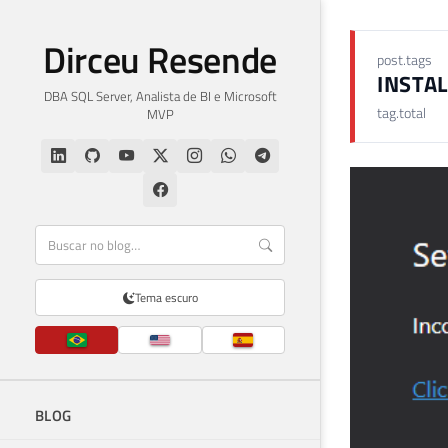
Dirceu Resende
post.tags
INSTA
DBA SQL Server, Analista de BI e Microsoft
tag.total
MVP
Tema escuro
BLOG