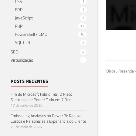
CSS
1
ERP
1
JavaScript
1
PHP
17
PowerShell / CMD
10
Ins
SQL CLR
4
SEO
4
Ser
Virtualização
5
29 de 
Dirceu Resende ©
POSTS RECENTES
Fim do Microsoft Fabric Trial: O Risco
Silencioso de Perder Tudo em 7 Dias
17 de junho de 2026
Embedding Analytics no Power BI: Reduza
Custos e Personalize a Experiência do Cliente
21 de maio de 2026