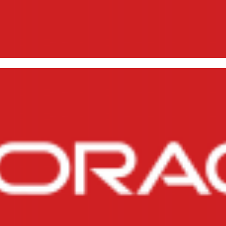
talando o SQL*Plus e Oracle Cl
março de 2015
4 min de leitura