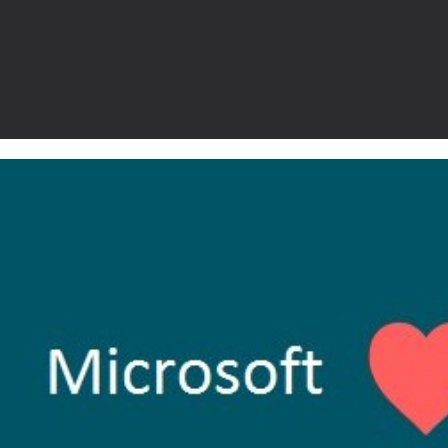
o corrigir erro na instalação 
DT) 2017 - Setup Failed: Incor
80070001)
outubro de 2021
4 min de leitura