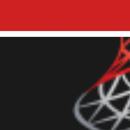
talando o Oracle Database 1
março de 2015
8 min de leitura