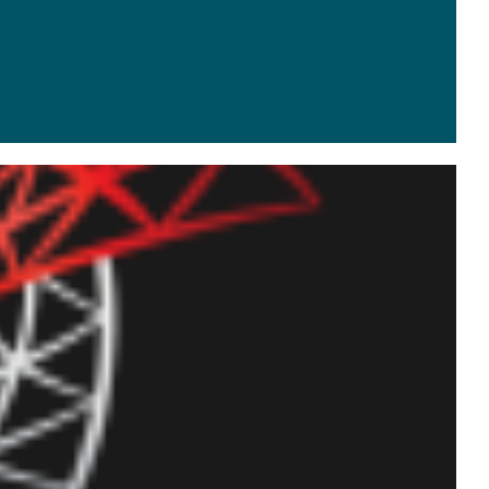
lizando o PHP (Xampp) e