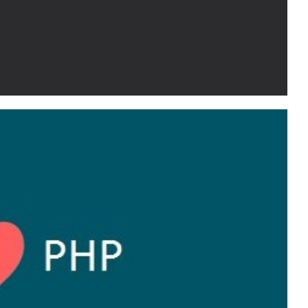
do SQL Server Data Tools
rect function