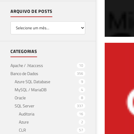
ARQUIVO DE POSTS
Com
CATEGORIAS
no 
Apache / .htaccess
10
Banco de Dados
356
31 de 
Azure SQL Database
9
MySQL / MariaDB
4
Oracle
8
SQL Server
337
Auditoria
16
Azure
2
CLR
57