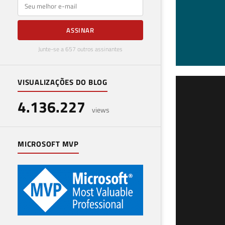
E-mail
ASSINAR
Junte-se a 657 outros assinantes
VISUALIZAÇÕES DO BLOG
Com
4.136.227
o d
views
12 de 
MICROSOFT MVP