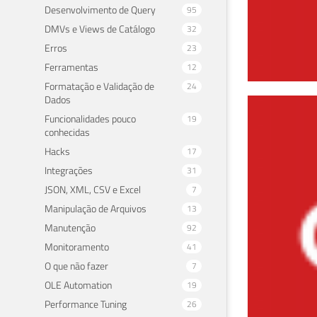
Desenvolvimento de Query
95
DMVs e Views de Catálogo
32
Erros
23
Ferramentas
12
Formatação e Validação de
24
Dados
Ins
Funcionalidades pouco
19
conhecidas
17 de 
Hacks
17
Integrações
31
JSON, XML, CSV e Excel
7
Manipulação de Arquivos
13
Manutenção
92
Monitoramento
41
O que não fazer
7
OLE Automation
19
Performance Tuning
26