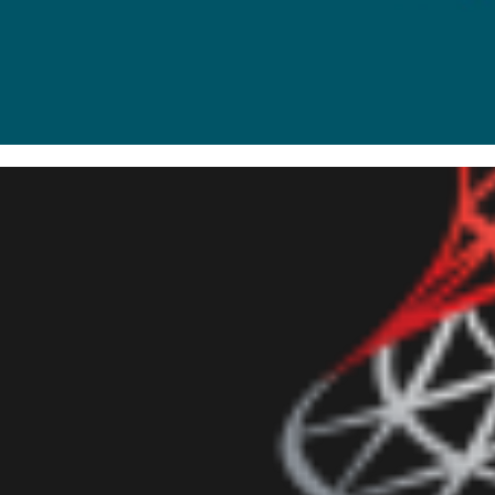
o conectar no SQL Server uti
river PDO no Windows
novembro de 2017
5 min de leitura