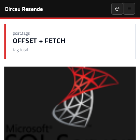
Dirceu Resende
post.tags
OFFSET + FETCH
tag.total