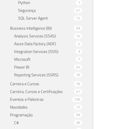
Python
1
Segurança
41
SQL Server Agent
12
Business Intelligence (BI)
59
Analysis Services (SSAS)
14
Azure Data Factory (ADF)
4
Integration Services (SSIS)
3
Microsoft
7
Power BI
24
Reporting Services (SSRS)
10
Carreira e Cursos
16
Carreira, Cursos e Certificações
41
Eventos e Palestras
126
Novidades
12
Programação
59
C#
30