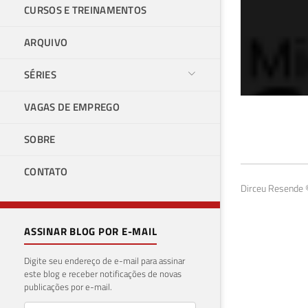
CURSOS E TREINAMENTOS
ARQUIVO
SÉRIES
VAGAS DE EMPREGO
Com
SOBRE
Ser
CONTATO
17 de 
Dirceu Resende ©
ASSINAR BLOG POR E-MAIL
Digite seu endereço de e-mail para assinar
este blog e receber notificações de novas
publicações por e-mail.