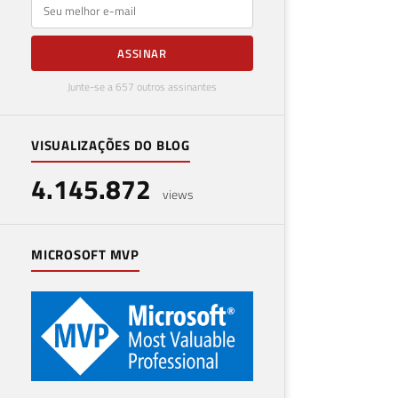
E-mail
ASSINAR
Junte-se a 657 outros assinantes
VISUALIZAÇÕES DO BLOG
4.145.872
views
MICROSOFT MVP