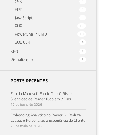
CSS
1
ERP
1
JavaScript
1
PHP
17
PowerShell / CMD
10
SQL CLR
4
SEO
4
Virtualização
5
POSTS RECENTES
Fim do Microsoft Fabric Trial: O Risco
Silencioso de Perder Tudo em 7 Dias
17 de junho de 2026
Embedding Analytics no Power BI: Reduza
Custos e Personalize a Experiência do Cliente
21 de maio de 2026