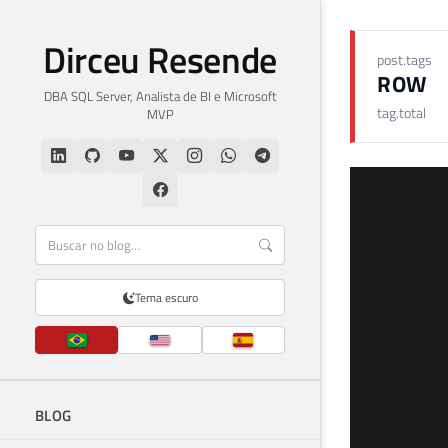
Dirceu Resende
post.tags
ROW
DBA SQL Server, Analista de BI e Microsoft
tag.total
MVP
Tema escuro
BLOG