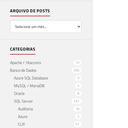
ARQUIVO DE POSTS
CATEGORIAS
Apache / .htaccess
10
Banco de Dados
356
Azure SQL Database
9
MySQL / MariaDB
4
Oracle
8
SQL Server
337
Auditoria
16
Azure
2
CLR
57