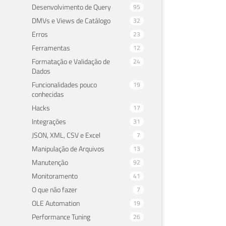
Desenvolvimento de Query
95
DMVs e Views de Catálogo
32
Erros
23
Ferramentas
12
Formatação e Validação de
24
Dados
Funcionalidades pouco
19
conhecidas
Hacks
17
Integrações
31
JSON, XML, CSV e Excel
7
Manipulação de Arquivos
13
Manutenção
92
Monitoramento
41
O que não fazer
7
OLE Automation
19
Performance Tuning
26