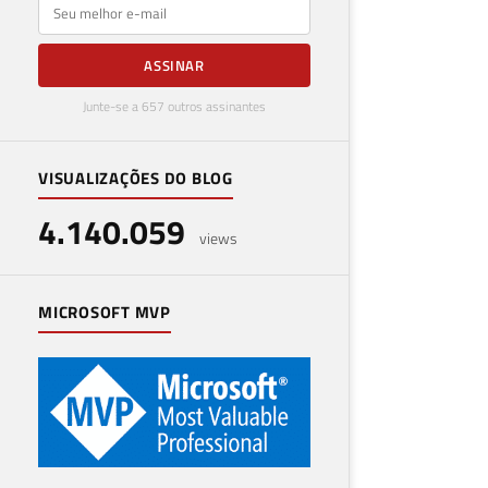
E-mail
ASSINAR
Junte-se a 657 outros assinantes
VISUALIZAÇÕES DO BLOG
4.140.059
views
MICROSOFT MVP