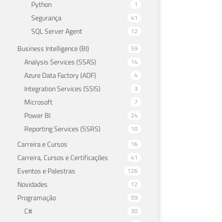
Python
1
Segurança
41
SQL Server Agent
12
Business Intelligence (BI)
59
Analysis Services (SSAS)
14
Azure Data Factory (ADF)
4
Integration Services (SSIS)
3
Microsoft
7
Power BI
24
Reporting Services (SSRS)
10
Carreira e Cursos
16
Carreira, Cursos e Certificações
41
Eventos e Palestras
126
Novidades
12
Programação
59
C#
30