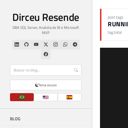
Dirceu Resende
post.tags
RUNNI
DBA SQL Server, Analista de BI e Microsoft
tag.total
MVP
Tema escuro
BLOG