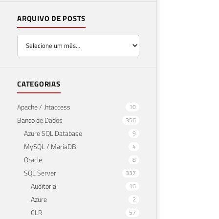
ARQUIVO DE POSTS
CATEGORIAS
Apache / .htaccess
10
Banco de Dados
356
Azure SQL Database
9
MySQL / MariaDB
4
Oracle
8
SQL Server
337
Auditoria
16
Azure
2
CLR
57