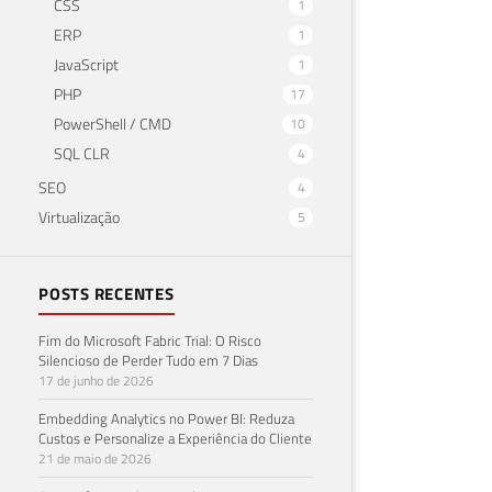
CSS
1
ERP
1
JavaScript
1
PHP
17
PowerShell / CMD
10
SQL CLR
4
SEO
4
Virtualização
5
POSTS RECENTES
Fim do Microsoft Fabric Trial: O Risco
Silencioso de Perder Tudo em 7 Dias
17 de junho de 2026
Embedding Analytics no Power BI: Reduza
Custos e Personalize a Experiência do Cliente
21 de maio de 2026