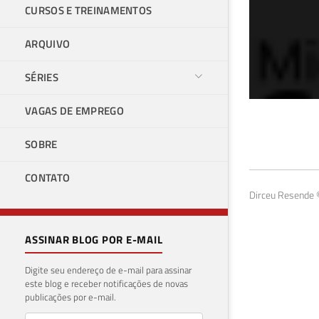
CURSOS E TREINAMENTOS
ARQUIVO
SÉRIES
VAGAS DE EMPREGO
Com
SOBRE
Ser
CONTATO
22 de 
Dirceu Resende ©
ASSINAR BLOG POR E-MAIL
Digite seu endereço de e-mail para assinar
este blog e receber notificações de novas
publicações por e-mail.