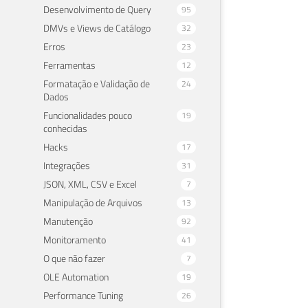
Desenvolvimento de Query
95
DMVs e Views de Catálogo
32
Erros
23
Ferramentas
12
Formatação e Validação de
24
Dados
Funcionalidades pouco
19
conhecidas
Hacks
17
Integrações
31
JSON, XML, CSV e Excel
7
Manipulação de Arquivos
13
Manutenção
92
Monitoramento
41
O que não fazer
7
OLE Automation
19
Performance Tuning
26