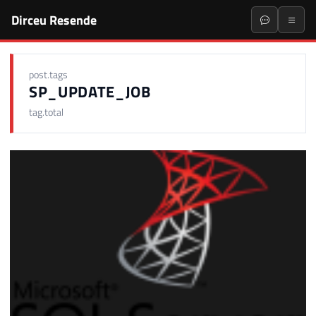
Dirceu Resende
post.tags
SP_UPDATE_JOB
tag.total