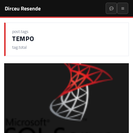
Dirceu Resende
post.tags
TEMPO
tag.total