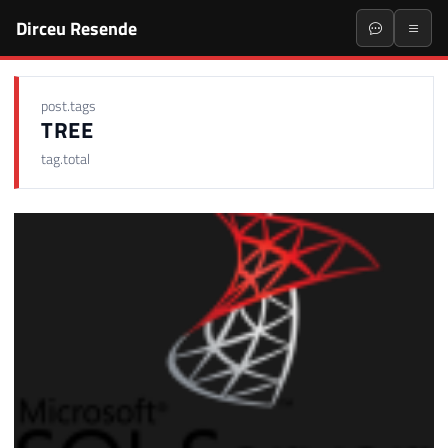
Dirceu Resende
post.tags
TREE
tag.total