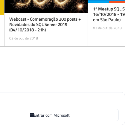
1º Meetup SQL Server
16/10/2018 - 19h (Ev
Webcast - Comemoração 300 posts +
em São Paulo)
Novidades do SQL Server 2019
03 de out. de 2018
(04/10/2018 - 21h)
02 de out. de 2018
Entrar com Microsoft