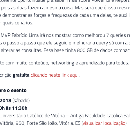
 pois as duas fazem a mesma coisa. Mas será que é isso mesm
 demonstrar as forças e fraquezas de cada uma delas, te auxilia
 quais cenários.
 MVP Fabrício Lima irá nos mostrar como melhorou 7 queries r
s o passo a passo que ele seguiu e melhorar a query só com a cr
lterar as consultas. Essa base tinha 800 GB de dados compact
to com muito conteúdo, networking e aprendizado para todos.
scrição
gratuita
clicando neste link aqui
.
bre o evento
/2018
(sábado)
0h às 11:30h
Universitário Católico de Vitória – Antiga Faculdade Católica Sal
itória, 950, Forte São João, Vitória, ES (
visualizar localização
)