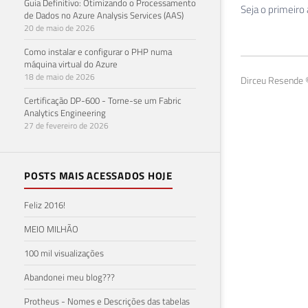
Guia Definitivo: Otimizando o Processamento
Seja o primeiro
de Dados no Azure Analysis Services (AAS)
20 de maio de 2026
Como instalar e configurar o PHP numa
máquina virtual do Azure
18 de maio de 2026
Dirceu Resende ©
Certificação DP-600 - Torne-se um Fabric
Analytics Engineering
27 de fevereiro de 2026
POSTS MAIS ACESSADOS HOJE
Feliz 2016!
MEIO MILHÃO
100 mil visualizações
Abandonei meu blog???
Protheus - Nomes e Descrições das tabelas