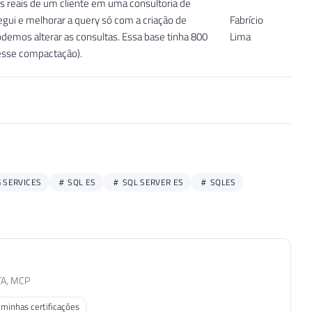
s reais de um cliente em uma consultoria de
gui e melhorar a query só com a criação de
Fabrício
podemos alterar as consultas. Essa base tinha 800
Lima
esse compactação).
 SERVICES
SQL ES
SQL SERVER ES
SQLES
TA, MCP
 minhas certificações