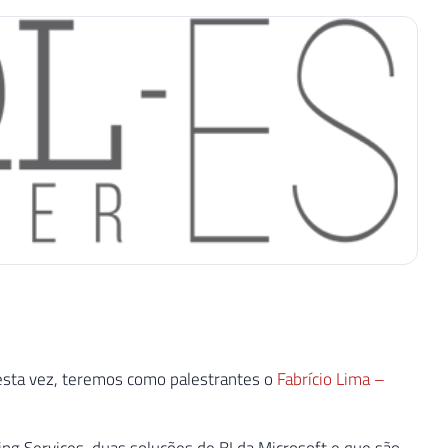
Desta vez, teremos como palestrantes o
Fabrício Lima –
ng Services, duas soluções de BI da Microsoft e que são