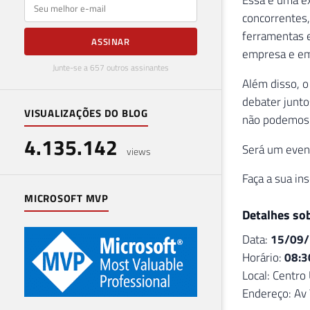
E-mail
concorrentes,
ferramentas e
ASSINAR
empresa e em
Junte-se a 657 outros assinantes
Além disso, o
debater junto
VISUALIZAÇÕES DO BLOG
não podemos a
4.135.142
Será um even
views
Faça a sua in
MICROSOFT MVP
Detalhes so
Data:
15/09
Horário:
08:3
Local: Centro 
Endereço: Av V