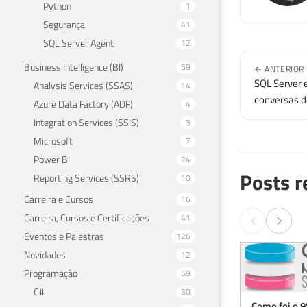
Python
1
Segurança
41
SQL Server Agent
12
Business Intelligence (BI)
59
← ANTERIOR
SQL Server e
Analysis Services (SSAS)
14
conversas 
Azure Data Factory (ADF)
4
Integration Services (SSIS)
3
Microsoft
7
Power BI
24
Posts r
Reporting Services (SSRS)
10
Carreira e Cursos
16
Carreira, Cursos e Certificações
41
Eventos e Palestras
126
Novidades
12
Programação
59
C#
30
Como foi o 9