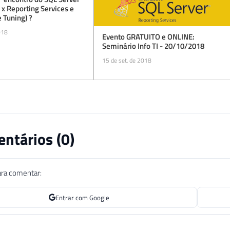
 x Reporting Services e
 Tuning) ?
018
Evento GRATUITO e ONLINE:
Seminário Info TI - 20/10/2018
15 de set. de 2018
ntários (
0
)
ara comentar:
Entrar com Google