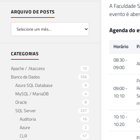
A Faculdade S
ARQUIVO DE POSTS
evento é aber
Agenda do e
Horário
P
CATEGORIAS
08:30 -
A
09:00
Apache / .htaccess
10
Banco de Dados
356
P
Azure SQL Database
9
09:00 -
R
MySQL / MariaDB
4
10:10
S
Oracle
8
m
SQL Server
337
10:10 -
Auditoria
16
C
10:20
Azure
2
CLR
57
P