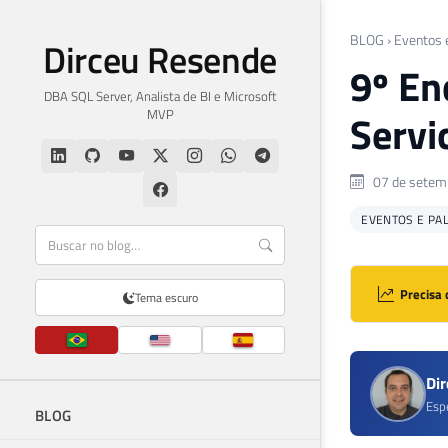
BLOG
›
Eventos 
Dirceu Resende
9º En
DBA SQL Server, Analista de BI e Microsoft
MVP
Servi
07 de setem
EVENTOS E PA
Precisa 
Tema escuro
Di
Esp
BLOG