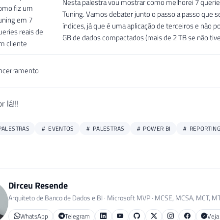
Nesta palestra vou mostrar como melhorei 7 querie
omo fiz um
Tuning. Vamos debater junto o passo a passo que se
uning em 7
índices, já que é uma aplicação de terceiros e não 
ueries reais de
GB de dados compactados (mais de 2 TB se não tiv
m cliente
ncerramento
 lá!!!
PALESTRAS
EVENTOS
PALESTRAS
POWER BI
REPORTING
Dirceu Resende
Arquiteto de Banco de Dados e BI · Microsoft MVP · MCSE, MCSA, MCT, M
WhatsApp
Telegram
Veja