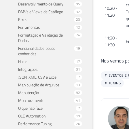
Desenvolvimento de Query
95
c
10:20 -
T
DMVs e Views de Catálogo
32
11:20
q
Erros
23
u
Ferramentas
12
Formatação e Validação de
24
11:20 -
Dados
E
11:30
Funcionalidades pouco
19
conhecidas
Nos vemos por
Hacks
17
Integrações
31
EVENTOS E 
JSON, XML, CSV e Excel
7
TUNING
Manipulação de Arquivos
13
Manutenção
92
Monitoramento
41
O que não fazer
7
OLE Automation
19
Performance Tuning
26