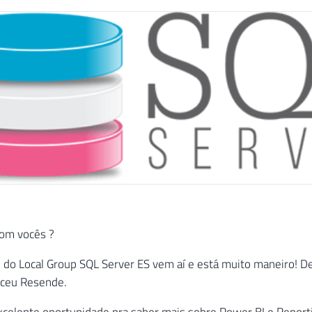
com vocês ?
 do Local Group SQL Server ES vem aí e está muito maneiro! 
rceu Resende.
celente oportunidade pra saber mais sobre Power BI e Reporti