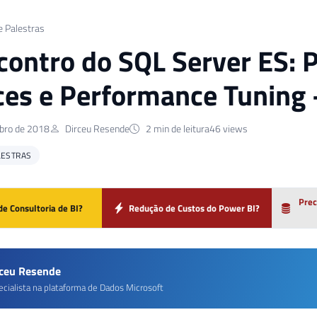
e Palestras
contro do SQL Server ES: 
ces e Performance Tuning
bro de 2018
Dirceu Resende
2 min de leitura
46 views
LESTRAS
Prec
de Consultoria de BI?
Redução de Custos do Power BI?
rceu Resende
ecialista na plataforma de Dados Microsoft