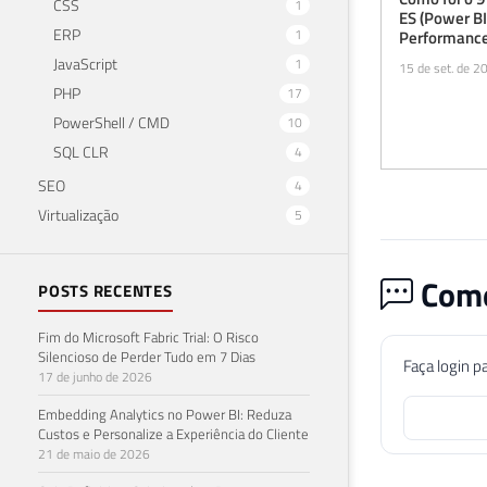
CSS
1
ES (Power BI
ERP
1
Performance
JavaScript
1
15 de set. de 2
PHP
17
PowerShell / CMD
10
SQL CLR
4
SEO
4
Virtualização
5
Come
POSTS RECENTES
Fim do Microsoft Fabric Trial: O Risco
Silencioso de Perder Tudo em 7 Dias
Faça login p
17 de junho de 2026
Embedding Analytics no Power BI: Reduza
Custos e Personalize a Experiência do Cliente
21 de maio de 2026