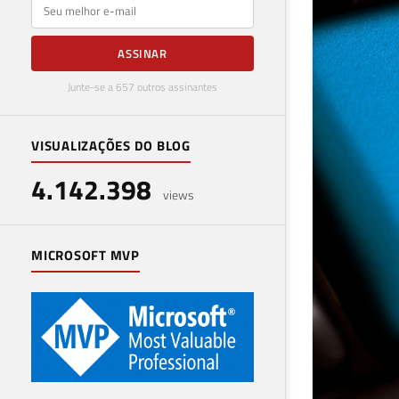
E-mail
ASSINAR
Junte-se a 657 outros assinantes
VISUALIZAÇÕES DO BLOG
4.142.398
views
MICROSOFT MVP