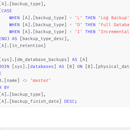
[
A
]
.
[
backup_type
]
,
(
CASE
WHEN
[
A
]
.
[
backup_type
]
=
'L'
THEN
'Log Backup'
WHEN
[
A
]
.
[
backup_type
]
=
'D'
THEN
'Full Databa
WHEN
[
A
]
.
[
backup_type
]
=
'I'
THEN
'Incremental
END
)
AS
[
backup_type_desc
]
,
[
A
]
.
[
in_retention
]
[
sys
]
.
[
dm_database_backups
]
AS
[
A
]
JOIN
[
sys
]
.
[
databases
]
AS
[
B
]
ON
[
B
]
.
[
physical_dat
E
B
.
[
name
]
<>
'master'
R
BY
[
A
]
.
[
backup_type
]
,
[
A
]
.
[
backup_finish_date
]
DESC
;