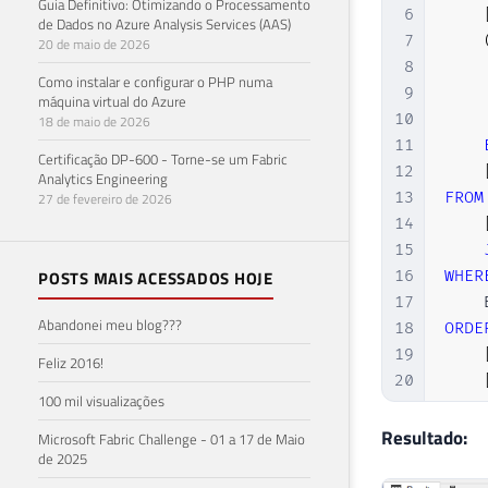
Guia Definitivo: Otimizando o Processamento
6
de Dados no Azure Analysis Services (AAS)
7
20 de maio de 2026
8
Como instalar e configurar o PHP numa
9
máquina virtual do Azure
10
18 de maio de 2026
11
Certificação DP-600 - Torne-se um Fabric
12
Analytics Engineering
13
FROM
27 de fevereiro de 2026
14
15
POSTS MAIS ACESSADOS HOJE
16
WHER
17
    
Abandonei meu blog???
18
ORDE
19
Feliz 2016!
20
100 mil visualizações
Resultado:
Microsoft Fabric Challenge - 01 a 17 de Maio
de 2025