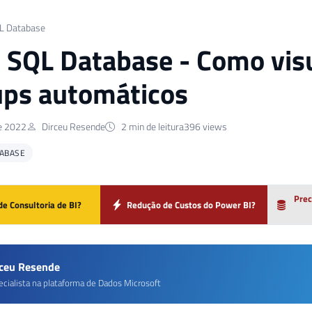
L Database
 SQL Database - Como visua
ps automáticos
de 2022
Dirceu Resende
2 min de leitura
396 views
TABASE
Prec
de Consultoria de BI?
Redução de Custos do Power BI?
rceu Resende
ecialista na plataforma de Dados Microsoft