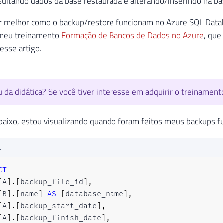
sultando dados da base restaurada e alterando/inserindo na bas
 melhor como o backup/restore funcionam no Azure SQL Databa
 meu treinamento
Formação de Bancos de Dados no Azure
, qu
esse artigo.
 da didática? Se você tiver interesse em adquirir o treinamen
baixo, estou visualizando quando foram feitos meus backups full
L
CT
[
A
]
.
[
backup_file_id
]
,
[
B
]
.
[
name
]
AS
[
database_name
]
,
[
A
]
.
[
backup_start_date
]
,
[
A
]
.
[
backup_finish_date
]
,