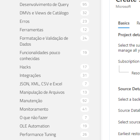
Desenvolvimento de Query
95
DMVs e Views de Catálogo
32
Erros
23
Ferramentas
12
Formatação e Validação de
24
Dados
Funcionalidades pouco
19
conhecidas
Hacks
17
Integrações
31
JSON, XML, CSV e Excel
7
Manipulação de Arquivos
13
Manutenção
92
Monitoramento
41
O que não fazer
7
OLE Automation
19
Performance Tuning
26