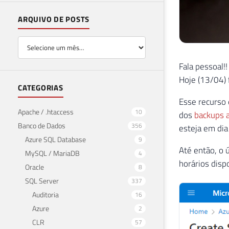
ARQUIVO DE POSTS
Fala pessoal!!
Hoje (13/04)
CATEGORIAS
Esse recurso 
Apache / .htaccess
10
dos
backups 
Banco de Dados
356
esteja em di
Azure SQL Database
9
Até então, o 
MySQL / MariaDB
4
horários disp
Oracle
8
SQL Server
337
Auditoria
16
Azure
2
CLR
57