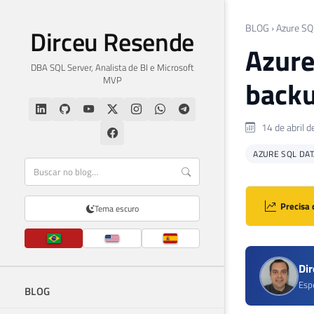
BLOG
›
Azure SQ
Dirceu Resende
Azure
DBA SQL Server, Analista de BI e Microsoft
MVP
backu
14 de abril 
AZURE SQL DA
Precisa 
Tema escuro
Di
Esp
BLOG