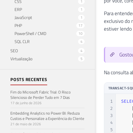
por você, con
CSS
1
ERP
1
Para entender
JavaScript
1
exclusivo do
PHP
17
estiver lendo 
PowerShell / CMD
10
SQL CLR
4
SEO
4
Gostou
Virtualização
5
Na consulta a
POSTS RECENTES
TRANSACT-SQ
Fim do Microsoft Fabric Trial: O Risco
Silencioso de Perder Tudo em 7 Dias
1
SELE
17 de junho de 2026
2
Embedding Analytics no Power BI: Reduza
3
Custos e Personalize a Experiência do Cliente
4
21 de maio de 2026
5