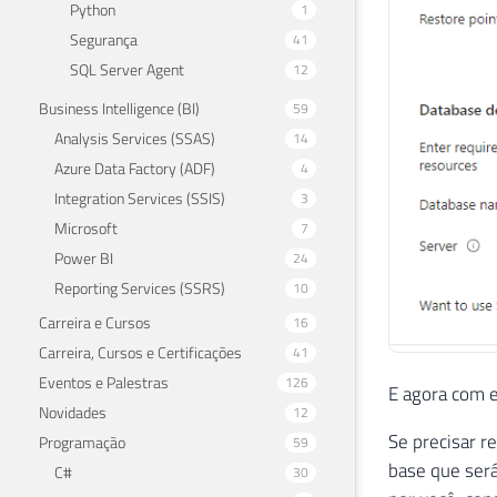
Python
1
Segurança
41
SQL Server Agent
12
Business Intelligence (BI)
59
Analysis Services (SSAS)
14
Azure Data Factory (ADF)
4
Integration Services (SSIS)
3
Microsoft
7
Power BI
24
Reporting Services (SSRS)
10
Carreira e Cursos
16
Carreira, Cursos e Certificações
41
Eventos e Palestras
126
E agora com e
Novidades
12
Se precisar r
Programação
59
base que será
C#
30