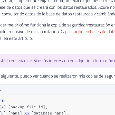
estaurar, simplemente elija el momento exacto que desea resta
ase de datos que se creará con los datos restaurados. Azure no 
, consultando datos de la base de datos restaurada y cambiándo
er mejor cómo funciona la copia de seguridad/restauración en
ido exclusivo de mi capacitación.
Capacitación en bases de dat
 lea este artículo.
stó la enseñanza? Si estás interesado en adquirir la formación
a siguiente, puedo ver cuándo se realizaron mis copias de segur
L
CT
[
A
]
.
[
backup_file_id
]
,
[
B
]
.
[
name
]
AS
[
database_name
]
,