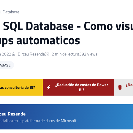
L Database
 SQL Database - Como visua
ps automaticos
de 2022
Dirceu Resende
2 min de lectura
392 views
TABASE
¿Reducción de costes de Power
¿Nec
as consultoría de BI?
BI?
rceu Resende
cialista en la plataforma de datos de Microsoft