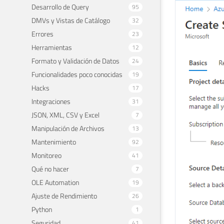
Desarrollo de Query
95
DMVs y Vistas de Catálogo
32
Errores
23
Herramientas
12
Formato y Validación de Datos
24
Funcionalidades poco conocidas
19
Hacks
17
Integraciones
31
JSON, XML, CSV y Excel
7
Manipulación de Archivos
13
Mantenimiento
92
Monitoreo
41
Qué no hacer
7
OLE Automation
19
Ajuste de Rendimiento
26
Python
1
Seguridad
41