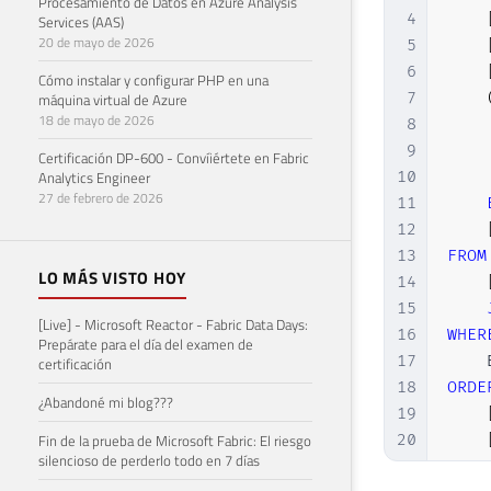
Procesamiento de Datos en Azure Analysis
4
Services (AAS)
20 de mayo de 2026
5
6
Cómo instalar y configurar PHP en una
7
máquina virtual de Azure
18 de mayo de 2026
8
9
Certificación DP-600 - Convíiértete en Fabric
Analytics Engineer
10
27 de febrero de 2026
11
12
13
FROM
LO MÁS VISTO HOY
14
15
[Live] - Microsoft Reactor - Fabric Data Days:
16
WHER
Prepárate para el día del examen de
17
    
certificación
18
ORDE
¿Abandoné mi blog???
19
Fin de la prueba de Microsoft Fabric: El riesgo
20
silencioso de perderlo todo en 7 días