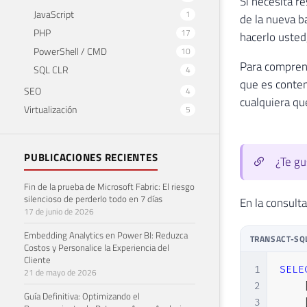
Si necesita r
JavaScript
1
de la nueva b
PHP
17
hacerlo usted
PowerShell / CMD
10
Para comprend
SQL CLR
4
que es conten
SEO
4
cualquiera que
Virtualización
5
PUBLICACIONES RECIENTES
¿Te gu
Fin de la prueba de Microsoft Fabric: El riesgo
silencioso de perderlo todo en 7 días
En la consult
17 de junio de 2026
Embedding Analytics en Power BI: Reduzca
TRANSACT-SQ
Costos y Personalice la Experiencia del
Cliente
1
SELE
21 de mayo de 2026
2
Guía Definitiva: Optimizando el
3