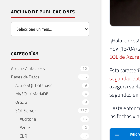
ARCHIVO DE PUBLICACIONES
¡¡Hola, chicos!
Hoy (13/04) s
CATEGORÍAS
SQL de Azure
Apache / .htaccess
10
Esta caracter
Bases de Datos
356
seguridad au
Azure SQL Database
9
asegurarse de
MySQL / MariaDB
4
seguridad en 
Oracle
8
Hasta entonce
SQL Server
337
las fechas y h
Auditoría
16
Azure
2
CLR
57