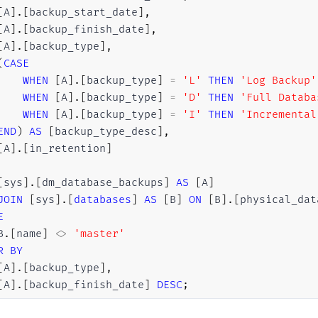
[
A
]
.
[
backup_start_date
]
,
[
A
]
.
[
backup_finish_date
]
,
[
A
]
.
[
backup_type
]
,
(
CASE
WHEN
[
A
]
.
[
backup_type
]
=
'L'
THEN
'Log Backup'
WHEN
[
A
]
.
[
backup_type
]
=
'D'
THEN
'Full Databa
WHEN
[
A
]
.
[
backup_type
]
=
'I'
THEN
'Incremental
END
)
AS
[
backup_type_desc
]
,
[
A
]
.
[
in_retention
]
[
sys
]
.
[
dm_database_backups
]
AS
[
A
]
JOIN
[
sys
]
.
[
databases
]
AS
[
B
]
ON
[
B
]
.
[
physical_dat
E
B
.
[
name
]
<>
'master'
R
BY
[
A
]
.
[
backup_type
]
,
[
A
]
.
[
backup_finish_date
]
DESC
;