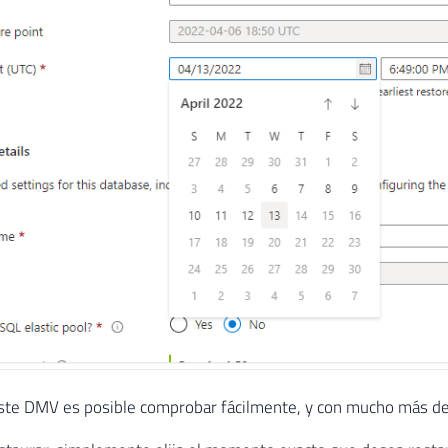
ste DMV es posible comprobar fácilmente, y con mucho más deta