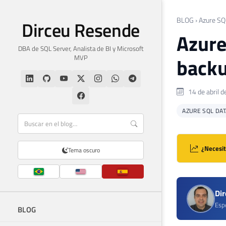
BLOG
›
Azure SQ
Dirceu Resende
Azure
DBA de SQL Server, Analista de BI y Microsoft
MVP
backu
14 de abril 
AZURE SQL DA
¿Necesit
Tema oscuro
Di
Espe
BLOG