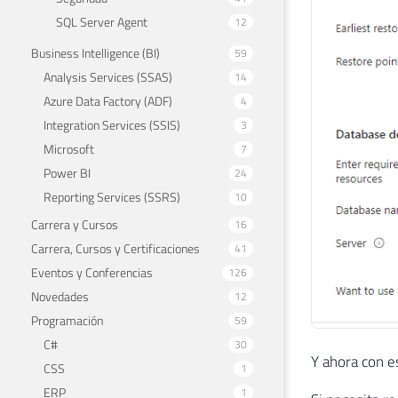
SQL Server Agent
12
Business Intelligence (BI)
59
Analysis Services (SSAS)
14
Azure Data Factory (ADF)
4
Integration Services (SSIS)
3
Microsoft
7
Power BI
24
Reporting Services (SSRS)
10
Carrera y Cursos
16
Carrera, Cursos y Certificaciones
41
Eventos y Conferencias
126
Novedades
12
Programación
59
C#
30
Y ahora con e
CSS
1
ERP
1