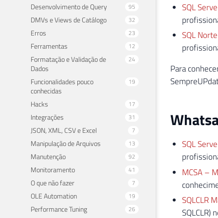
SQL Serve
Desenvolvimento de Query
95
profission
DMVs e Views de Catálogo
32
Erros
23
SQL Norte
Ferramentas
12
profission
Formatação e Validação de
24
Para conhece
Dados
SempreUPdate
Funcionalidades pouco
19
conhecidas
Hacks
17
Whats
Integrações
31
JSON, XML, CSV e Excel
7
SQL Serve
Manipulação de Arquivos
13
profission
Manutenção
92
Monitoramento
41
MCSA – MC
O que não fazer
7
conhecimen
OLE Automation
19
SQLCLR M
Performance Tuning
26
SQLCLR) n