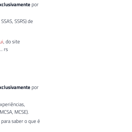
xclusivamente
por
, SSAS, SSRS) de
ui
, do site
. rs
xclusivamente
por
xperiências,
, MCSA, MCSE).
para saber o que é