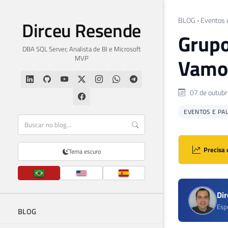
BLOG
›
Eventos 
Dirceu Resende
Grupo
DBA SQL Server, Analista de BI e Microsoft
MVP
Vamos
07 de outubr
EVENTOS E PA
Precisa 
Tema escuro
Di
Esp
BLOG