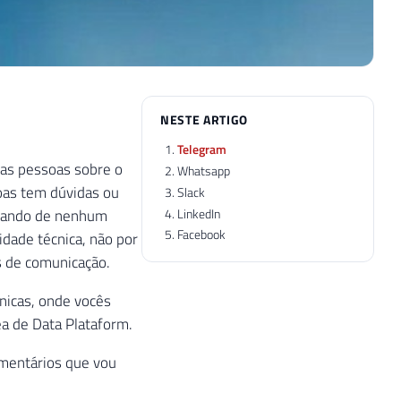
NESTE ARTIGO
Telegram
ias pessoas sobre o
Whatsapp
oas tem dúvidas ou
Slack
LinkedIn
ipando de nenhum
Facebook
dade técnica, não por
s de comunicação.
cnicas, onde vocês
ea de Data Plataform.
omentários que vou