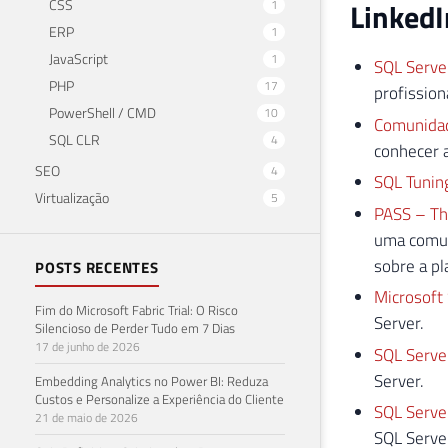
CSS
LinkedI
1
ERP
1
JavaScript
1
SQL Serve
PHP
17
profission
PowerShell / CMD
10
Comunidad
SQL CLR
4
conhecer 
SEO
4
SQL Tunin
Virtualização
5
PASS – Th
uma comun
sobre a pl
POSTS RECENTES
Microsoft
Fim do Microsoft Fabric Trial: O Risco
Server.
Silencioso de Perder Tudo em 7 Dias
17 de junho de 2026
SQL Serve
Server.
Embedding Analytics no Power BI: Reduza
Custos e Personalize a Experiência do Cliente
SQL Serve
21 de maio de 2026
SQL Serve