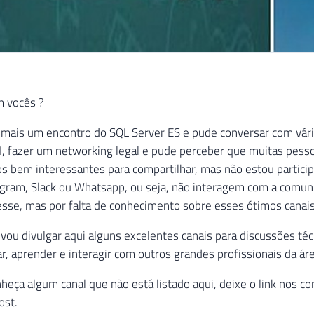
 vocês ?
 mais um encontro do SQL Server ES e pude conversar com vár
I, fazer um networking legal e pude perceber que muitas pess
s bem interessantes para compartilhar, mas não estou partic
gram, Slack ou Whatsapp, ou seja, não interagem com a comuni
resse, mas por falta de conhecimento sobre esses ótimos canai
vou divulgar aqui alguns excelentes canais para discussões té
, aprender e interagir com outros grandes profissionais da ár
heça algum canal que não está listado aqui, deixe o link nos c
ost.