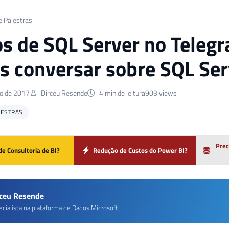
e Palestras
s de SQL Server no Telegr
 conversar sobre SQL Ser
o de 2017
Dirceu Resende
4 min de leitura
903 views
LESTRAS
Prec
de Consultoria de BI?
Redução de Custos do Power BI?
rceu Resende
ecialista na plataforma de Dados Microsoft