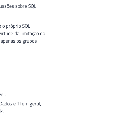
cussões sobre SQL
o o próprio SQL
rtude da limitação do
 apenas os grupos
er.
Dados e TI em geral,
k.