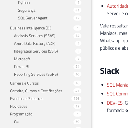
Python
1
Autoridad
Segurança
41
Server e 
SQL Server Agent
12
Vale ressalta
Business Intelligence (BI)
59
Maniacs, mas
Analysis Services (SSAS)
14
Whatsapp, qu
Azure Data Factory (ADF)
4
públicos e ab
Integration Services (SSIS)
3
Microsoft
7
Power BI
24
Slack
Reporting Services (SSRS)
10
Carreira e Cursos
16
SQL Mania
Carreira, Cursos e Certificações
41
SQL Comm
Eventos e Palestras
126
DEV-ES
: 
Novidades
12
formado
e
Programação
59
C#
30