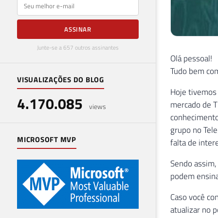
E-mail
ASSINAR
Junte-se a 657 outros assinantes
Olá pessoal!
Tudo bem com
VISUALIZAÇÕES DO BLOG
Hoje tivemos
4.170.085
mercado de T
views
conhecimento
grupo no Tele
MICROSOFT MVP
falta de inte
Sendo assim, 
podem ensinar
Caso você con
atualizar no p