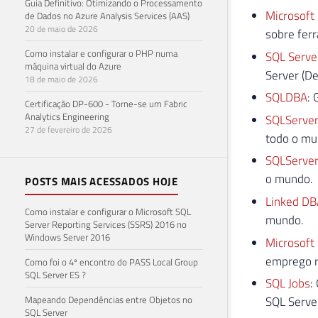
Guia Definitivo: Otimizando o Processamento
Microsoft 
de Dados no Azure Analysis Services (AAS)
20 de maio de 2026
sobre ferr
Como instalar e configurar o PHP numa
SQL Serve
máquina virtual do Azure
Server (De
18 de maio de 2026
SQLDBA
: 
Certificação DP-600 - Torne-se um Fabric
Analytics Engineering
SQLServer
27 de fevereiro de 2026
todo o mu
SQLServer
o mundo.
POSTS MAIS ACESSADOS HOJE
Linked DB
Como instalar e configurar o Microsoft SQL
mundo.
Server Reporting Services (SSRS) 2016 no
Windows Server 2016
Microsoft
emprego r
Como foi o 4º encontro do PASS Local Group
SQL Server ES ?
SQL Jobs
:
Mapeando Dependências entre Objetos no
SQL Serve
SQL Server