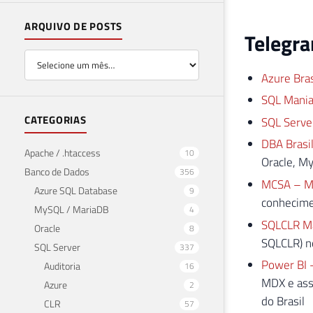
ARQUIVO DE POSTS
Telegr
Azure Bras
SQL Mania
CATEGORIAS
SQL Serve
DBA Brasi
Apache / .htaccess
10
Oracle, M
Banco de Dados
356
MCSA – MC
Azure SQL Database
9
conhecimen
MySQL / MariaDB
4
SQLCLR M
Oracle
8
SQLCLR) n
SQL Server
337
Power BI –
Auditoria
16
MDX e ass
Azure
2
do Brasil
CLR
57