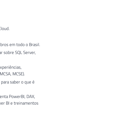
Cloud.
ros em todo o Brasil.
ar sobre SQL Server,
xperiências,
, MCSA, MCSE).
para saber o que é
menta PowerBI, DAX,
er BI e treinamentos