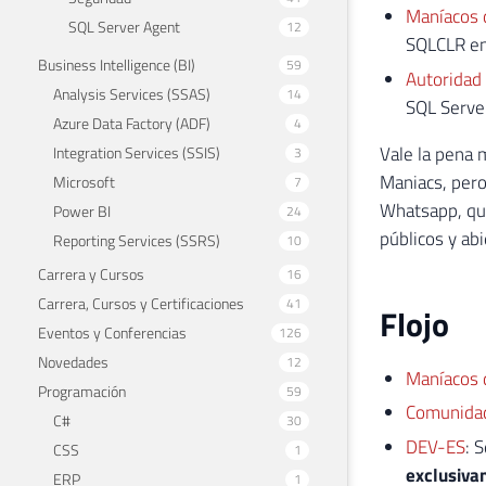
Maníacos 
SQL Server Agent
12
SQLCLR en
Business Intelligence (BI)
59
Autoridad 
Analysis Services (SSAS)
14
SQL Server
Azure Data Factory (ADF)
4
Vale la pena 
Integration Services (SSIS)
3
Maniacs, pero
Microsoft
7
Whatsapp, qu
Power BI
24
públicos y ab
Reporting Services (SSRS)
10
Carrera y Cursos
16
Carrera, Cursos y Certificaciones
41
Flojo
Eventos y Conferencias
126
Novedades
12
Maníacos 
Programación
59
Comunida
C#
30
DEV-ES
: 
CSS
1
exclusiva
ERP
1