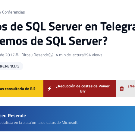
y Conferencias
s de SQL Server en Telegr
emos de SQL Server?
 de 2017
Dirceu Resende
4 min de lectura
894 views
NFERENCIAS
¿Reducción de costes de Power
¿Nec
as consultoría de BI?
BI?
rceu Resende
cialista en la plataforma de datos de Microsoft