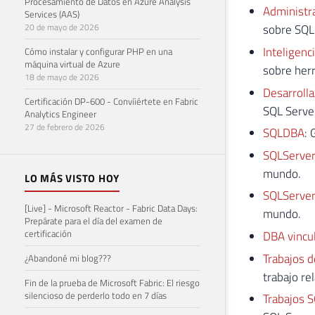
Procesamiento de Datos en Azure Analysis
Administr
Services (AAS)
20 de mayo de 2026
sobre SQL
Inteligenc
Cómo instalar y configurar PHP en una
máquina virtual de Azure
sobre herr
18 de mayo de 2026
Desarroll
Certificación DP-600 - Convíiértete en Fabric
SQL Server
Analytics Engineer
27 de febrero de 2026
SQLDBA
: 
SQLServer
mundo.
LO MÁS VISTO HOY
SQLServer
[Live] - Microsoft Reactor - Fabric Data Days:
mundo.
Prepárate para el día del examen de
certificación
DBA vincu
Trabajos d
¿Abandoné mi blog???
trabajo re
Fin de la prueba de Microsoft Fabric: El riesgo
silencioso de perderlo todo en 7 días
Trabajos 