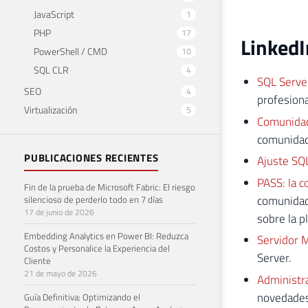
JavaScript
1
PHP
17
LinkedI
PowerShell / CMD
10
SQL CLR
4
SQL Serve
SEO
4
profesiona
Virtualización
5
Comunidad
comunidad
PUBLICACIONES RECIENTES
Ajuste SQ
PASS: la c
Fin de la prueba de Microsoft Fabric: El riesgo
comunidad 
silencioso de perderlo todo en 7 días
17 de junio de 2026
sobre la p
Embedding Analytics en Power BI: Reduzca
Servidor 
Costos y Personalice la Experiencia del
Server.
Cliente
21 de mayo de 2026
Administr
novedades
Guía Definitiva: Optimizando el