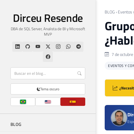
BLOG
›
Eventos 
Dirceu Resende
Grupo
DBA de SQL Server, Analista de BI y Microsoft
MVP
¿Habl
7 de octubre
EVENTOS Y CO
¿Necesit
Tema oscuro
Di
Espe
BLOG