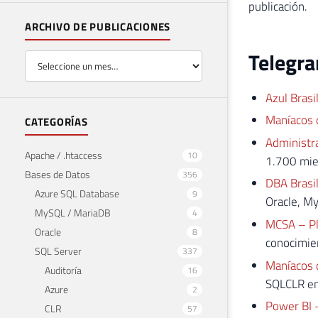
publicación.
ARCHIVO DE PUBLICACIONES
Telegr
Azul Brasi
Maníacos 
CATEGORÍAS
Administr
Apache / .htaccess
10
1.700 mie
Bases de Datos
356
DBA Brasi
Azure SQL Database
9
Oracle, M
MySQL / MariaDB
4
MCSA – Pl
Oracle
8
conocimien
SQL Server
337
Maníacos 
Auditoría
16
SQLCLR en
Azure
2
Power BI –
CLR
57