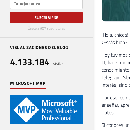
E-mail
SUSCRIBIRSE
Únete a 657 suscriptores
¡Hola, chicos!
¿Estás bien?
VISUALIZACIONES DEL BLOG
Hoy tuvimos o
4.133.184
TI, hacer un 
visitas
conocimientos
Telegram, Sla
MICROSOFT MVP
interés, sino
Por eso, comp
enseñar, apre
Datos.
Si conoces un 