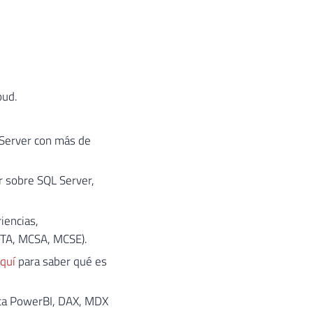
oud.
 Server con más de
r sobre SQL Server,
iencias,
MTA, MCSA, MCSE).
aquí
para saber qué es
nta PowerBI, DAX, MDX