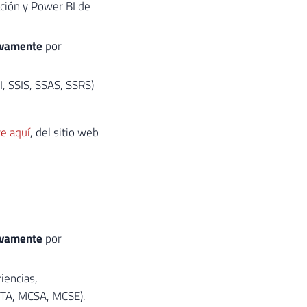
ción y Power BI de
ivamente
por
, SSIS, SSAS, SSRS)
ce aquí
, del sitio web
ivamente
por
iencias,
MTA, MCSA, MCSE).