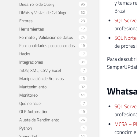
y temas re
Desarrollo de Query
95
Brasil
DMVs y Vistas de Catálogo
32
SQL Serve
Errores
23
profesiona
Herramientas
12
Formato y Validación de Datos
SQL Norte
24
de profesi
Funcionalidades poco conocidas
19
Hacks
17
Para descubri
Integraciones
31
SemperUPdate,
JSON, XML, CSV y Excel
7
Manipulación de Archivos
13
Mantenimiento
92
Whats
Monitoreo
41
Qué no hacer
7
SQL Serve
OLE Automation
19
profesiona
Ajuste de Rendimiento
26
MCSA – Pl
Python
1
conocimien
Seguridad
41