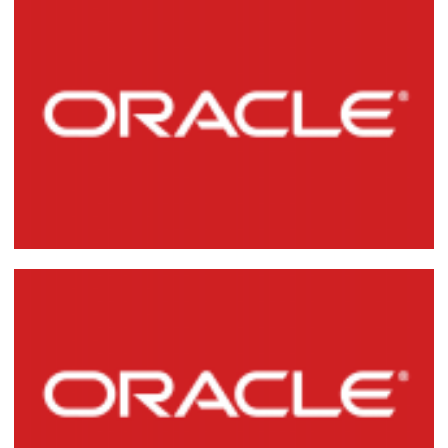
Semelhanças e Diferenças entre DELETE,
TRUNCATE e DROP TABLE
17 de fevereiro de 2015
4 min de leitura
Apagando todos os objetos de um owner
no Oracle Database
07 de junho de 2014
3 min de leitura