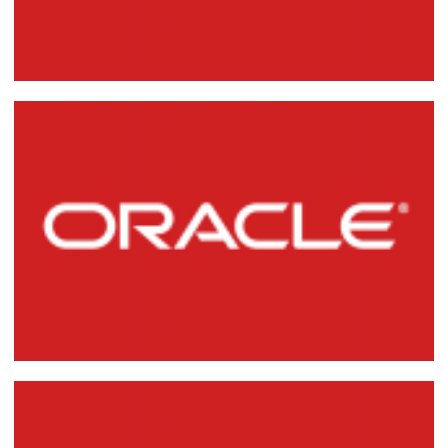
Gerando engenharia reversa (DDL de
Criação) de Usuários, Tablespaces, Roles,
Jobs e Profiles no Oracle Database
07 de junho de 2014
1 min de leitura
Gerando relatórios AWR via script no
Oracle Database 11g
07 de junho de 2014
1 min de leitura