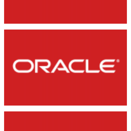
Generando ingeniería inversa (DDL de
creación) de usuarios, tablespaces, roles,
jobs y profiles en Oracle Database
7 de junio de 2014
1 min de lectura
Generando informes AWR mediante
script en Oracle Database 11g
7 de junio de 2014
1 min de lectura