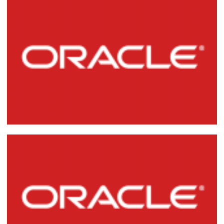
Semejanzas y diferencias entre DELETE,
TRUNCATE y DROP TABLE
17 de febrero de 2015
4 min de lectura
Eliminando Todos los Objetos de un
Owner en Oracle Database
7 de junio de 2014
3 min de lectura