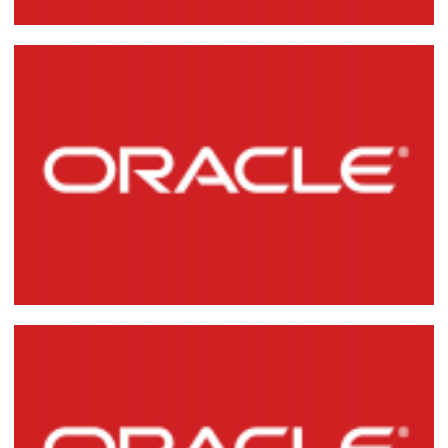
Creando y restaurando DUMPs (backups
lógicos) en Oracle Database 11g (exp e
imp)
21 de marzo de 2015
10 min de lectura
Instalación de SQL*Plus y Oracle Client
10g
17 de marzo de 2015
4 min de lectura