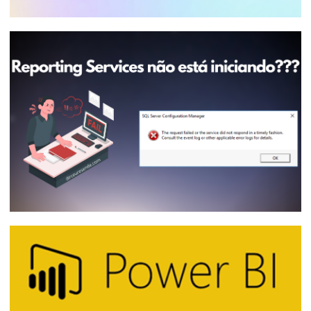
Posso utilizar o Visual Studio Community
na minha empresa para desenvolver
Integration Services, Analysis Services e
Reporting Services?
10 de janeiro de 2026
9 min de leitura
SQL Server Reporting Services (SSRS)
travou e não inicia (timeout): The
requested failed or the service did not
respond in a timely fashion
28 de abril de 2021
1 min de leitura