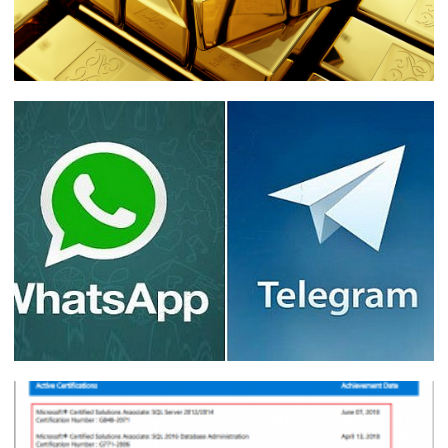
Como eu consegui 1 MILHÃO com SQL
Server
16 de agosto de 2019
12 min de leitura
Como utilizar Whatsapp e Telegram de
forma SEGURA e evitar invasões ou
vazamentos de conversas