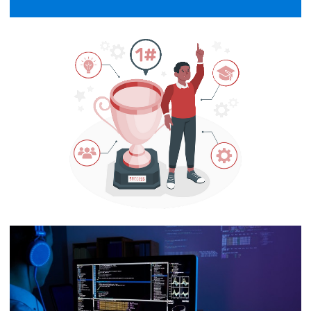
Microsoft Most Valuable Professional
(MVP) 2024
02 de outubro de 2024
1 min de leitura
TOP 25 melhores blogs de SQL do
mundo!
13 de maio de 2022
2 min de leitura