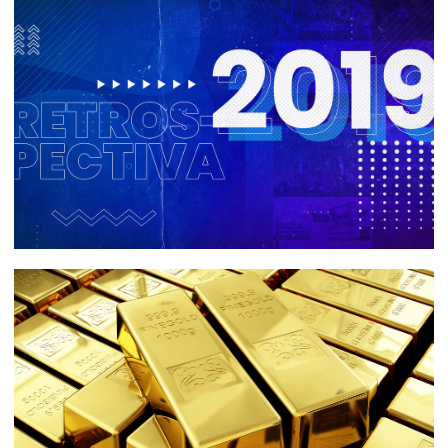
Abandonei meu blog???
17 de setembro de 2020
5 min de leitura
Retrospectiva e Números de 2019
31 de dezembro de 2019
11 min de leitura