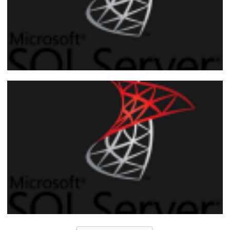
SQL Server - Como capturar datos de una
pagina Web (Webscraping con
HttpRequest) e insertar los datos en la
base con SQLCLR (C#)
23 de mayo de 2018
18 min de lectura