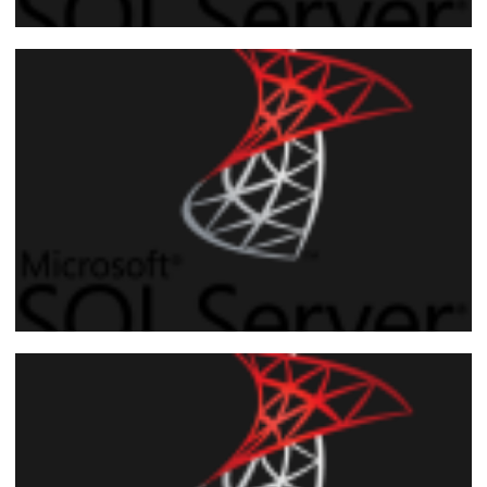
[Video] - Introducción a SQLCLR
4 de agosto de 2018
1 min de lectura
SQL Server - Como comprimir y
descomprimir archivos y directorios
usando 7-zip y xp_cmdshell o SQLCLR
(C#)
10 de junio de 2018
9 min de lectura