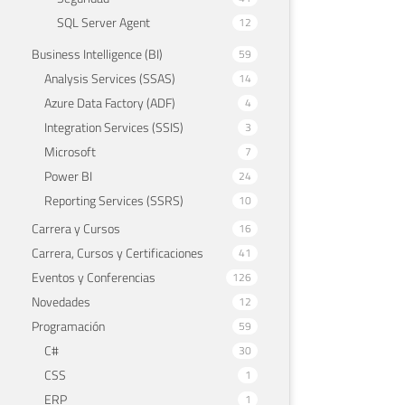
SQL Server Agent
12
Business Intelligence (BI)
59
Analysis Services (SSAS)
14
Azure Data Factory (ADF)
4
Integration Services (SSIS)
3
Microsoft
7
Power BI
24
Reporting Services (SSRS)
10
Carrera y Cursos
16
Carrera, Cursos y Certificaciones
41
Eventos y Conferencias
126
Novedades
12
Programación
59
C#
30
CSS
1
ERP
1