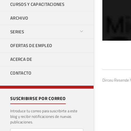
CURSOS Y CAPACITACIONES
ARCHIVO
SERIES
OFERTAS DE EMPLEO
SQL
ACERCA DE
(De
CONTACTO
10 de 
Dirceu Resende 
SUSCRIBIRSE POR CORREO
Introduce tu correo para suscribirte a este
blog y recibir notificaciones de nuevas
publicaciones.