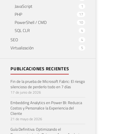
JavaScript
1
PHP
17
PowerShell / CMD
10
SQL CLR
4
SEO
4
Virtualización
5
PUBLICACIONES RECIENTES
Fin de la prueba de Microsoft Fabric: El riesgo
silencioso de perderlo todo en 7 días
17 de junio de 2026
Embedding Analytics en Power BI: Reduzca
Costos y Personalice la Experiencia del
Cliente
21 de mayo de 2026
Guía Definitiva: Optimizando el