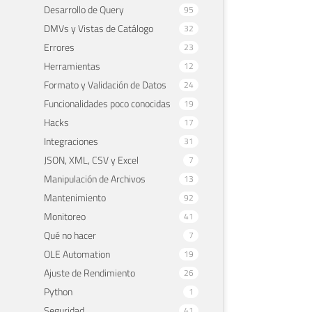
Desarrollo de Query
95
DMVs y Vistas de Catálogo
32
Errores
23
Herramientas
12
Formato y Validación de Datos
24
Funcionalidades poco conocidas
19
Hacks
17
Integraciones
31
JSON, XML, CSV y Excel
7
Manipulación de Archivos
13
Mantenimiento
92
Monitoreo
41
Qué no hacer
7
OLE Automation
19
Ajuste de Rendimiento
26
Python
1
Seguridad
41