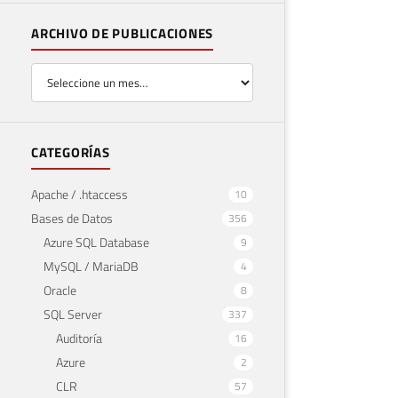
ARCHIVO DE PUBLICACIONES
CATEGORÍAS
Apache / .htaccess
10
Bases de Datos
356
Azure SQL Database
9
MySQL / MariaDB
4
Oracle
8
SQL Server
337
Auditoría
16
Azure
2
CLR
57