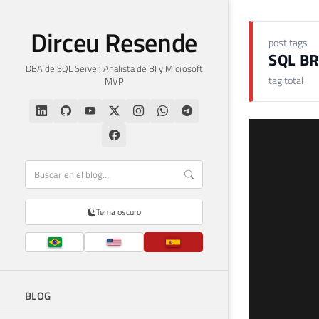
Dirceu Resende
post.tags
SQL B
DBA de SQL Server, Analista de BI y Microsoft
tag.total
MVP
Tema oscuro
BLOG