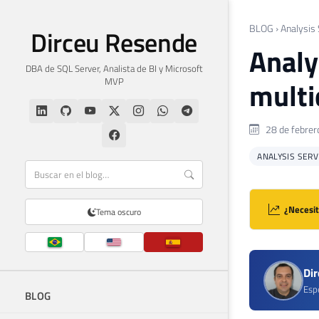
BLOG
›
Analysis
Dirceu Resende
Analy
DBA de SQL Server, Analista de BI y Microsoft
MVP
multi
28 de febrer
ANALYSIS SERV
¿Necesit
Tema oscuro
Di
Espe
BLOG