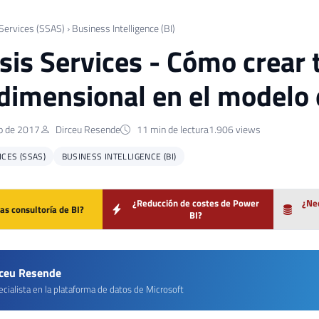
 Services (SSAS)
›
Business Intelligence (BI)
sis Services - Cómo crear 
dimensional en el modelo 
o de 2017
Dirceu Resende
11 min de lectura
1.906 views
ICES (SSAS)
BUSINESS INTELLIGENCE (BI)
¿Reducción de costes de Power
¿Nec
as consultoría de BI?
BI?
rceu Resende
cialista en la plataforma de datos de Microsoft