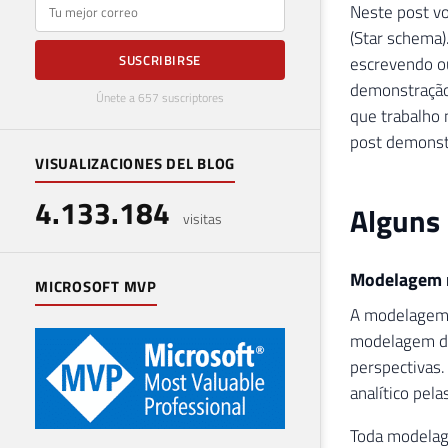
E-mail
Neste post vo
(Star schema)
SUSCRIBIRSE
escrevendo ou
demonstração
Únete a 657 suscriptores
que trabalho 
post demonst
VISUALIZACIONES DEL BLOG
4.133.184
Alguns 
visitas
Modelagem 
MICROSOFT MVP
A modelagem 
modelagem de
perspectivas.
analítico pel
Toda modelag