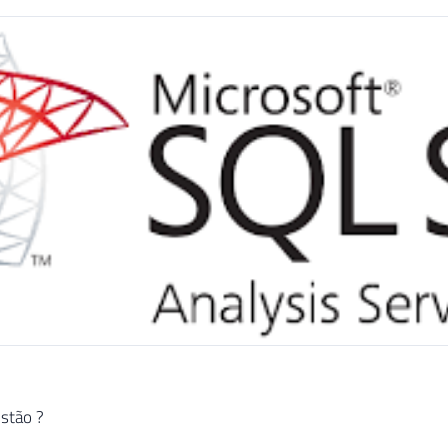
stão ?