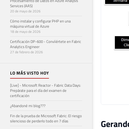
Procesamiento de Datos en Azure Analysis
Services (AAS)
20 de mayo de 2026
Cómo instalar y configurar PHP en una
máquina virtual de Azure
18 de mayo de 2026
Certificación DP-600 - Convíiértete en Fabric
Analytics Engineer
27 de febrero de 2026
LO MÁS VISTO HOY
[Live] - Microsoft Reactor - Fabric Data Days:
Prepárate para el día del examen de
certificación
¿Abandoné mi blog???
Fin de la prueba de Microsoft Fabric: El riesgo
Gerando
silencioso de perderlo todo en 7 días