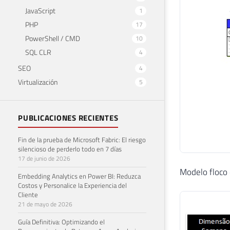
JavaScript
1
PHP
17
PowerShell / CMD
10
SQL CLR
4
SEO
4
Virtualización
5
PUBLICACIONES RECIENTES
Fin de la prueba de Microsoft Fabric: El riesgo
silencioso de perderlo todo en 7 días
17 de junio de 2026
Modelo floco 
Embedding Analytics en Power BI: Reduzca
Costos y Personalice la Experiencia del
Cliente
21 de mayo de 2026
Guía Definitiva: Optimizando el