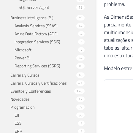
problema.
SQL Server Agent
12
As Dimensões 
Business Intelligence (BI)
59
parcialmente 
Analysis Services (SSAS)
14
multidimensio
Azure Data Factory (ADF)
4
atualizações 
Integration Services (SSIS)
3
tabelas, alta
Microsoft
7
uma estrutura
Power BI
24
Reporting Services (SSRS)
10
Modelo estrel
Carrera y Cursos
16
Carrera, Cursos y Certificaciones
41
Eventos y Conferencias
126
Novedades
12
Programación
59
C#
30
CSS
1
ERP
1