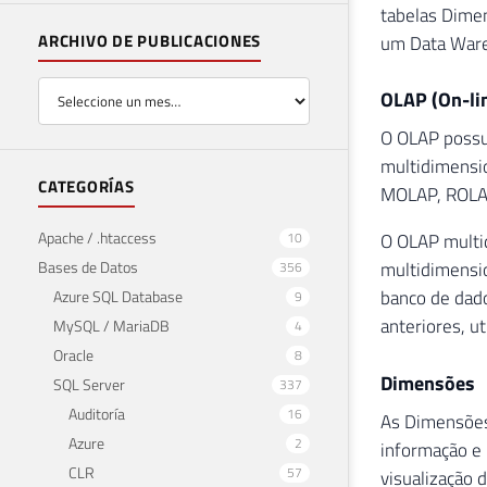
tabelas Dime
ARCHIVO DE PUBLICACIONES
um Data War
OLAP (On-lin
O OLAP possui
multidimensi
CATEGORÍAS
MOLAP, ROLA
Apache / .htaccess
10
O OLAP multid
Bases de Datos
multidimensio
356
banco de dado
Azure SQL Database
9
anteriores, u
MySQL / MariaDB
4
Oracle
8
Dimensões
SQL Server
337
Auditoría
16
As Dimensões 
Azure
2
informação e 
CLR
57
visualização 