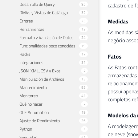
Desarrollo de Query
95
cadastro de 
DMVs y Vistas de Catálogo
32
Medidas
Errores
23
Herramientas
12
As medidas s
Formato y Validación de Datos
24
negócio assoc
Funcionalidades poco conocidas
19
Hacks
17
Fatos
Integraciones
31
As Fatos cont
JSON, XML, CSV y Excel
7
armazenadas 
Manipulación de Archivos
13
relacionament
Mantenimiento
92
possui apenas
Monitoreo
41
completas ref
Qué no hacer
7
OLE Automation
19
Modelos da
Ajuste de Rendimiento
26
A modelagem d
Python
1
de neve (snow
Seguridad
41