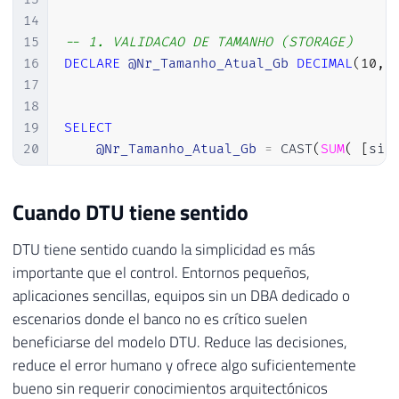
14
15
-- 1. VALIDACAO DE TAMANHO (STORAGE) 
16
DECLARE
@Nr_Tamanho_Atual_Gb
DECIMAL
(
10
,
17
18
19
SELECT
20
@Nr_Tamanho_Atual_Gb
=
 CAST
(
SUM
(
[
siz
21
FROM
22
[
sys
]
.
[
database_files
]
Cuando DTU tiene sentido
23
WHERE
24
[
type
]
=
0
;
-- SOMENTE DADOS (DATA)
DTU tiene sentido cuando la simplicidad es más
25
importante que el control. Entornos pequeños,
26
aplicaciones sencillas, equipos sin un DBA dedicado o
27
-- VERIFICA LIMITE PARA BASIC (2 GB) 
escenarios donde el banco no es crítico suelen
28
IF
(
@Nr_Tamanho_Atual_Gb
>
2.0
)
beneficiarse del modelo DTU. Reduce las decisiones,
29
BEGIN
reduce el error humano y ofrece algo suficientemente
30
INSERT
INTO
[
#Tmp_Validacao_Downgrade
31
VALUES
bueno sin requerir conocimientos arquitectónicos