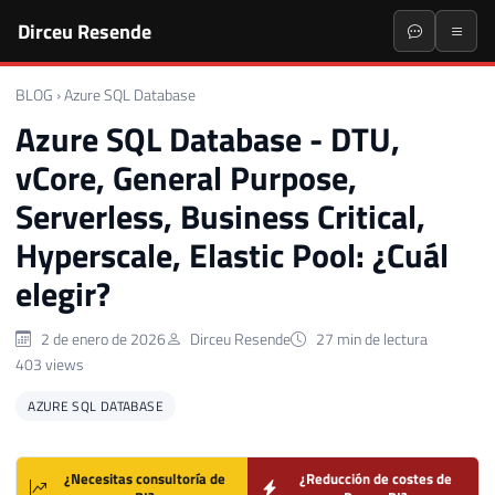
Dirceu Resende
BLOG
›
Azure SQL Database
Azure SQL Database - DTU,
vCore, General Purpose,
Serverless, Business Critical,
Hyperscale, Elastic Pool: ¿Cuál
elegir?
2 de enero de 2026
Dirceu Resende
27 min de lectura
403 views
AZURE SQL DATABASE
¿Necesitas consultoría de
¿Reducción de costes de