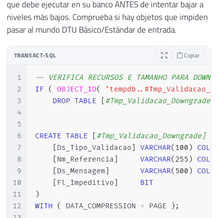
que debe ejecutar en su banco ANTES de intentar bajar a
niveles más bajos. Comprueba si hay objetos que impiden
pasar al mundo DTU Básico/Estándar de entrada.
TRANSACT-SQL
Copiar
1
-- VERIFICA RECURSOS E TAMANHO PARA DOWNG
2
IF
(
OBJECT_ID
(
'tempdb..#Tmp_Validacao_D
3
DROP
TABLE
[
#Tmp_Validacao_Downgrade]
4
5
6
CREATE
TABLE
[
#Tmp_Validacao_Downgrade] (
7
[
Ds_Tipo_Validacao
]
VARCHAR
(
100
)
COLL
8
[
Nm_Referencia
]
VARCHAR
(
255
)
COLL
9
[
Ds_Mensagem
]
VARCHAR
(
500
)
COLL
10
[
Fl_Impeditivo
]
BIT
11
)
12
WITH
(
 DATA_COMPRESSION 
=
 PAGE 
)
;
13