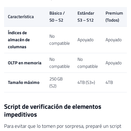
Básico /
Estándar
Premium
Característica
S0 – S2
S3 – S12
(Todos)
Índices de
No
almacén de
Apoyado
Apoyado
compatible
columnas
No
No
OLTP en memoria
Apoyado
compatible
compatible
250 GB
Tamaño máximo
4TB (S3+)
4TB
(S2)
Script de verificación de elementos
impeditivos
Para evitar que lo tomen por sorpresa, preparé un script