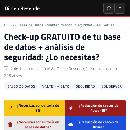
Dirceu Resende
BLOG
›
Bases de Datos
›
Mantenimiento
›
Seguridad
›
SQL Server
Check-up GRATUITO de tu base
de datos + análisis de
seguridad: ¿Lo necesitas?
2 de diciembre de 2018
Dirceu Resende
3 min de lectura
228 views
BASES DE DATOS
MANTENIMIENTO
SEGURIDAD
SQL SERVER
¿Necesitas consultoría de
¿Reducción de costes de
BI?
Power BI?
¿Necesitas consultoría en
¿Reducción de costes de
bases de datos?
Azure?