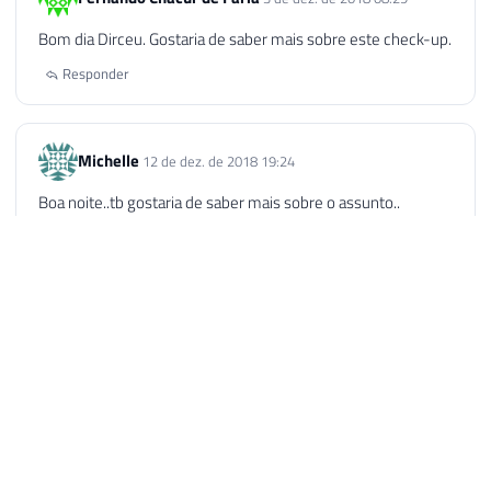
Bom dia Dirceu. Gostaria de saber mais sobre este check-up.
Responder
Michelle
12 de dez. de 2018 19:24
Boa noite..tb gostaria de saber mais sobre o assunto..
Responder
Dirceu Resende
12 de dez. de 2018 21:20
AUTOR
Ei Michele, boa noite. Vamos entrar em contato com
você. Abraço
Responder