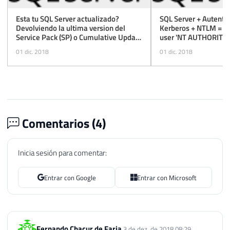
Esta tu SQL Server actualizado?
SQL Server + Autenti
Devolviendo la ultima version del
Kerberos + NTLM = Log
Service Pack (SP) o Cumulative Update
user 'NT AUTHORI
(CU) para tu instancia
LOGON'
01 dic. 2018
01 dic. 2018
Comentarios (
4
)
Inicia sesión para comentar:
Entrar con Google
Entrar con Microsoft
Fernando Chacur de Faria
3 de dez. de 2018 08:29